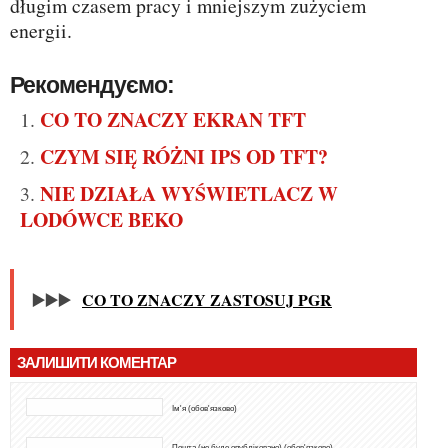
długim czasem pracy i mniejszym zużyciem
energii.
Рекомендуємо:
CO TO ZNACZY EKRAN TFT
CZYM SIĘ RÓŻNI IPS OD TFT?
NIE DZIAŁA WYŚWIETLACZ W
LODÓWCE BEKO
▶️▶️▶️
CO TO ZNACZY ZASTOSUJ PGR
ЗАЛИШИТИ КОМЕНТАР
Ім'я (обов'язково)
Пошта (не буде опубліковано) (обов'язково)