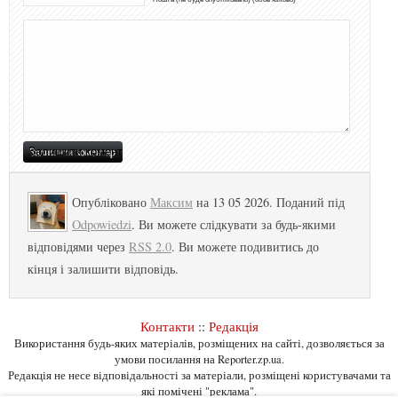
Опубліковано
Максим
на 13 05 2026. Поданий під
Odpowiedzi
. Ви можете слідкувати за будь-якими
відповідями через
RSS 2.0
. Ви можете подивитись до
кінця і залишити відповідь.
Контакти
::
Редакція
Використання будь-яких матеріалів, розміщених на сайті, дозволяється за
умови посилання на Reporter.zp.ua.
Редакція не несе відповідальності за матеріали, розміщені користувачами та
які помічені "реклама".