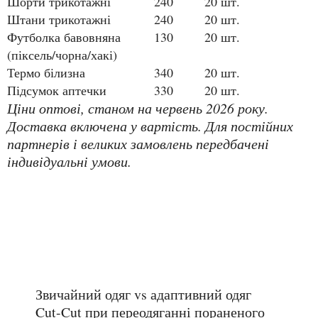
Шорти трикотажні
240
20 шт.
Штани трикотажні
240
20 шт.
Футболка бавовняна
130
20 шт.
(піксель/чорна/хакі)
Термо білизна
340
20 шт.
Підсумок аптечки
330
20 шт.
Ціни оптові, станом на червень 2026 року.
Доставка включена у вартість. Для постійних
партнерів і великих замовлень передбачені
індивідуальні умови.
Звичайний одяг vs адаптивний одяг
Cut-Cut при переодяганні пораненого