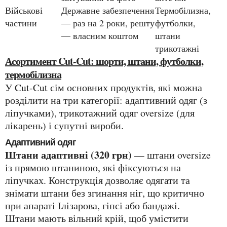
Військові
Державне забезпечення
Термобілизна,
частини
— раз на 2 роки, решту
футболки,
— власним коштом
штани
трикотажні
Асортимент Cut-Cut: шорти, штани, футболки,
термобілизна
У Cut-Cut сім основних продуктів, які можна
розділити на три категорії: адаптивний одяг (з
ліпучками), трикотажний одяг oversize (для
лікарень) і супутні вироби.
Адаптивний одяг
Штани адаптивні (320 грн)
— штани oversize
із прямою штаниною, які фіксуються на
ліпучках. Конструкція дозволяє одягати та
знімати штани без згинання ніг, що критично
при апараті Ілізарова, гіпсі або бандажі.
Штани мають вільний крій, щоб умістити