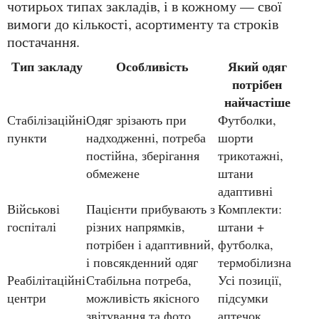
чотирьох типах закладів, і в кожному — свої
вимоги до кількості, асортименту та строків
постачання.
Тип закладу
Особливість
Який одяг
потрібен
найчастіше
Стабілізаційні
Одяг зрізають при
Футболки,
пункти
надходженні, потреба
шорти
постійна, зберігання
трикотажні,
обмежене
штани
адаптивні
Військові
Пацієнти прибувають з
Комплекти:
госпіталі
різних напрямків,
штани +
потрібен і адаптивний,
футболка,
і повсякденний одяг
термобілизна
Реабілітаційні
Стабільна потреба,
Усі позиції,
центри
можливість якісного
підсумки
звітування та фото
аптечок