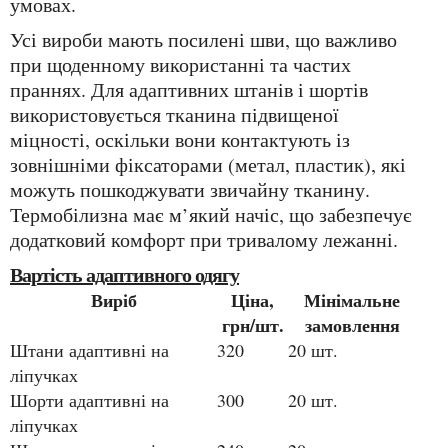
умовах.
Усі вироби мають посилені шви, що важливо
при щоденному використанні та частих
праннях. Для адаптивних штанів і шортів
використовується тканина підвищеної
міцності, оскільки вони контактують із
зовнішніми фіксаторами (метал, пластик), які
можуть пошкоджувати звичайну тканину.
Термобілизна має м’який начіс, що забезпечує
додатковий комфорт при тривалому лежанні.
Вартість адаптивного одягу
Виріб
Ціна,
Мінімальне
грн/шт.
замовлення
Штани адаптивні на
320
20 шт.
ліпучках
Шорти адаптивні на
300
20 шт.
ліпучках