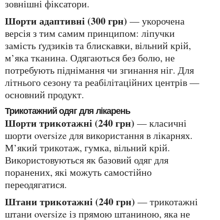
зовнішні фіксатори.
Шорти адаптивні (300 грн)
— укорочена
версія з тим самим принципом: ліпучки
замість ґудзиків та блискавки, вільний крій,
м’яка тканина. Одягаються без болю, не
потребують піднімання чи згинання ніг. Для
літнього сезону та реабілітаційних центрів —
основний продукт.
Трикотажний одяг для лікарень
Шорти трикотажні (240 грн)
— класичні
шорти oversize для використання в лікарнях.
М’який трикотаж, гумка, вільний крій.
Використовуються як базовий одяг для
поранених, які можуть самостійно
переодягатися.
Штани трикотажні (240 грн)
— трикотажні
штани oversize із прямою штаниною, яка не