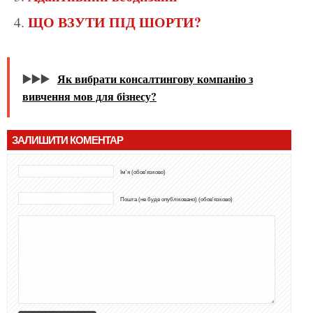
ЩО ВЗУТИ ПІД ШОРТИ?
▶️▶️▶️
Як вибрати консалтингову компанію з
вивчення мов для бізнесу?
ЗАЛИШИТИ КОМЕНТАР
Ім'я (обов'язково)
Пошта (не буде опубліковано) (обов'язково)