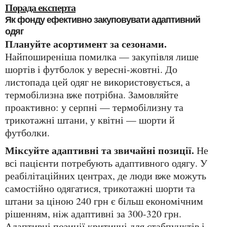
Порада експерта
Як фонду ефективно закуповувати адаптивний
одяг
Плануйте асортимент за сезонами.
Найпоширеніша помилка — закупівля лише
шортів і футболок у вересні-жовтні. До
листопада цей одяг не використовується, а
термобілизна вже потрібна. Замовляйте
проактивно: у серпні — термобілизну та
трикотажні штани, у квітні — шорти й
футболки.
Міксуйте адаптивні та звичайні позиції.
Не
всі пацієнти потребують адаптивного одягу. У
реабілітаційних центрах, де люди вже можуть
самостійно одягатися, трикотажні шорти та
штани за ціною 240 грн є більш економічним
рішенням, ніж адаптивні за 300-320 грн.
Адаптивні позиції критичні для стабпунктів і