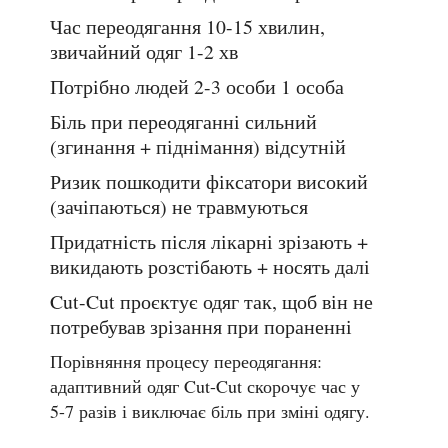
Час переодягання
10-15 хвилин,
звичайний одяг
1-2 хв
Потрібно людей
2-3 особи
1 особа
Біль при переодяганні
сильний
(згинання + піднімання)
відсутній
Ризик пошкодити фіксатори
високий
(зачіпаються)
не травмуються
Придатність після лікарні
зрізають +
викидають
розстібають + носять далі
Cut-Cut проєктує одяг так, щоб він не
потребував зрізання при пораненні
Порівняння процесу переодягання:
адаптивний одяг Cut-Cut скорочує час у
5-7 разів і виключає біль при зміні одягу.