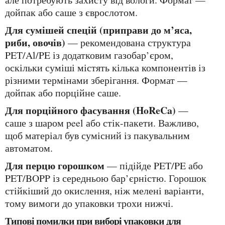
дойпак або саше з єврослотом.
Для сумішей спецій (приправи до м’яса,
риби, овочів)
— рекомендована структура
PET/Al/PE із додатковим газобар’єром,
оскільки суміші містять кілька компонентів із
різними термінами зберігання. Формат —
дойпак або порційне саше.
Для порційного фасування (HoReCa)
—
саше з шаром peel або стік-пакети. Важливо,
щоб матеріал був сумісний із пакувальним
автоматом.
Для перцю горошком
— підійде PET/PE або
PET/BOPP із середньою бар’єрністю. Горошок
стійкіший до окислення, ніж мелені варіанти,
тому вимоги до упаковки трохи нижчі.
Типові помилки при виборі упаковки для