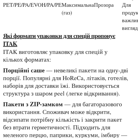
PET/PE/PA/EVOH/PA/PE
Максимальна
Прозора
Для
(газ)
продук
важли
вигляд
Які формати упаковки для спецій пропонує
ITAK
ITAK виготовляє упаковку для спецій у
кількох форматах:
Порційні саше
— невеликі пакети на одну-дві
порції. Популярні для HoReCa, літаків, готелів,
наборів для доставки їжі. Використовується
структура з шаром peel (легке відкривання).
Пакети з ZIP-замком
— для багаторазового
використання. Споживач може відкрити,
відсипати потрібну кількість і закрити пакет
без втрати герметичності. Підходить для
меленого перцю, паприки, куркуми, імбиру —