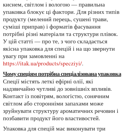
киснем, світлом і вологою — правильна
упаковка блокує ці фактори. Для різних типів
продукту (мелений перець, сушені трави,
суміші приправ) і форматів фасування
потрібні різні матеріали та структури плівок.
У цій статті — про те, з чого складається
якісна упаковка для спецій і на що звернути
увагу при замовленні на
https://itak.ua/products/specziyi/
.
Чому спеціям потрібна спеціалізована упаковка
Спеції містять леткі ефірні олії, які
надзвичайно чутливі до зовнішніх впливів.
Контакт із повітрям, вологістю, сонячним
світлом або сторонніми запахами може
зруйнувати структуру ароматичних речовин і
позбавити продукт його властивостей.
Упаковка для спецій має виконувати три