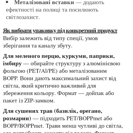
Металізовані вставки
— додають
ефектності на полиці та посилюють
світлозахист.
Як вибрати упаковку під конкретний продукт
Вибір залежить від типу спеції, умов
зберігання та каналу збуту.
Для меленого перцю, куркуми, паприки,
імбиру
— обирайте структуру з алюмінієвою
фольгою (PET/Al/PE) або металізованим
BOPP. Вони дають максимальний захист від
світла, який критично важливий для
збереження кольору. Формат — дойпак або
пакет із ZIP-замком.
Для сушених трав (базилік, орегано,
розмарин)
— підходить PET/BOPPmet або
BOPP/BOPPmet. Трави менш чутливі до світла,
але потребують захисту від вологи. Формат —