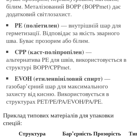
білим. Металізований BOPP (BOPPmet) дає
додатковий світлозахист.
PE (поліетилен)
— внутрішній шар для
герметизації. Відповідає за якість зварного
шва. Буває прозорим або білим.
CPP (каст-поліпропілен)
—
альтернатива PE для швів, використовується в
структурі BOPP/CPPmet.
EVOH (етиленвініловий спирт)
—
газобар’єрний шар для максимального
захисту від кисню. Використовується в
структурах PET/PE/PA/EVOH/PA/PE.
Приклад типових матеріалів для упаковки
спецій:
Структура
Бар’єрність
Прозорість
Типове