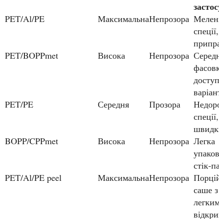
засто
PET/Al/PE
Максимальна
Непрозора
Мелені
спеції
припр
PET/BOPPmet
Висока
Непрозора
Середні
фасов
досту
варіан
PET/PE
Середня
Прозора
Недорогі
спеції,
швидк
BOPP/CPPmet
Висока
Непрозора
Легка
упаков
стік-п
PET/Al/PE peel
Максимальна
Непрозора
Порційні
саше з
легки
відкр