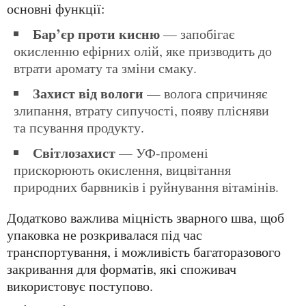
основні функції:
Бар’єр проти кисню
— запобігає
окисленню ефірних олій, яке призводить до
втрати аромату та зміни смаку.
Захист від вологи
— волога спричиняє
злипання, втрату сипучості, появу плісняви
та псування продукту.
Світлозахист
— УФ-промені
прискорюють окислення, вицвітання
природних барвників і руйнування вітамінів.
Додатково важлива міцність зварного шва, щоб
упаковка не розкривалася під час
транспортування, і можливість багаторазового
закривання для форматів, які споживач
використовує поступово.