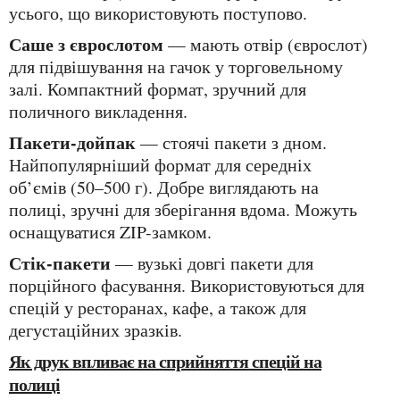
усього, що використовують поступово.
Саше з єврослотом
— мають отвір (єврослот)
для підвішування на гачок у торговельному
залі. Компактний формат, зручний для
поличного викладення.
Пакети-дойпак
— стоячі пакети з дном.
Найпопулярніший формат для середніх
об’ємів (50–500 г). Добре виглядають на
полиці, зручні для зберігання вдома. Можуть
оснащуватися ZIP-замком.
Стік-пакети
— вузькі довгі пакети для
порційного фасування. Використовуються для
спецій у ресторанах, кафе, а також для
дегустаційних зразків.
Як друк впливає на сприйняття спецій на
полиці