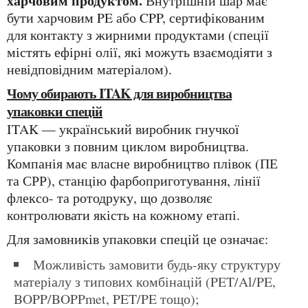
харчовим продуктом.
Внутрішній шар має
бути харчовим PE або CPP, сертифікованим
для контакту з жирними продуктами (спеції
містять ефірні олії, які можуть взаємодіяти з
невідповідним матеріалом).
Чому обирають ITAK для виробництва
упаковки спецій
ITAK — український виробник гнучкої
упаковки з повним циклом виробництва.
Компанія має власне виробництво плівок (ПЕ
та СРР), станцію фарбоприготування, лінії
флексо- та ротодруку, що дозволяє
контролювати якість на кожному етапі.
Для замовників упаковки спецій це означає:
можливість замовити будь-яку структуру
матеріалу з типових комбінацій (PET/Al/PE,
BOPP/BOPPmet, PET/PE тощо);