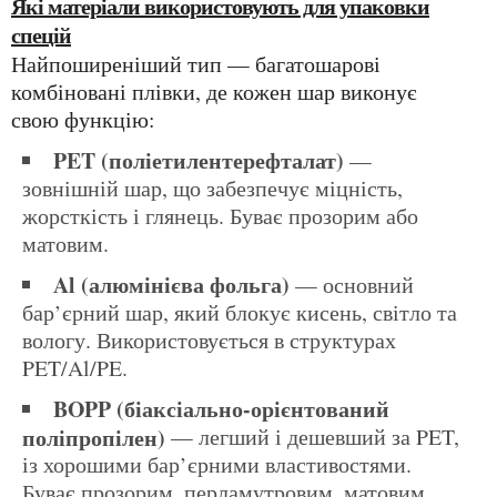
Які матеріали використовують для упаковки
спецій
Найпоширеніший тип — багатошарові
комбіновані плівки, де кожен шар виконує
свою функцію:
PET (поліетилентерефталат)
—
зовнішній шар, що забезпечує міцність,
жорсткість і глянець. Буває прозорим або
матовим.
Al (алюмінієва фольга)
— основний
бар’єрний шар, який блокує кисень, світло та
вологу. Використовується в структурах
PET/Al/PE.
BOPP (біаксіально-орієнтований
поліпропілен)
— легший і дешевший за PET,
із хорошими бар’єрними властивостями.
Буває прозорим, перламутровим, матовим,