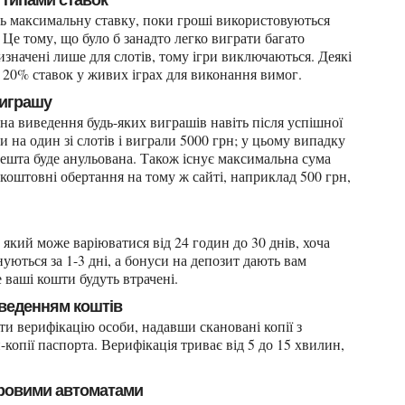
Це тому, що було б занадто легко виграти багато
изначені лише для слотів, тому ігри виключаються. Деякі
20% ставок у живих іграх для виконання вимог.
виграшу
 на один зі слотів і виграли 5000 грн; у цьому випадку
решта буде анульована. Також існує максимальна сума
коштовні обертання на тому ж сайті, наприклад 500 грн,
уються за 1-3 дні, а бонуси на депозит дають вам
 ваші кошти будуть втрачені.
иведенням коштів
копії паспорта. Верифікація триває від 5 до 15 хвилин,
ігровими автоматами