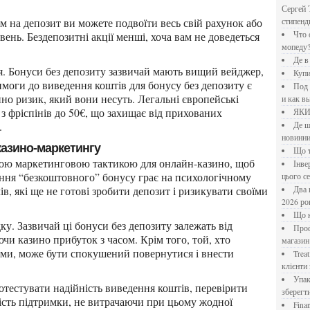
Сергей 
стипен
вень. Бездепозитні акції менші, хоча вам не доведеться
Что означает крутящий момент применительно к
мопеду
Де 
Куп
имоги до виведення коштів для бонусу без депозиту є
Под системы: плюсы и минусы, обзор производителей
о ризик, який вони несуть. Легальні європейські
и как в
 фріспінів до 50€, що захищає від прихованих
ЯК
.
Де шукати перевірені новини України: рейтинг
новинни
казино-маркетингу
Що
Інверторний кондиціонер до 18 000 грн: топ-5 моделей
ання “безкоштовного” бонусу грає на психологічному
цього с
ів, які ще не готові зробити депозит і ризикувати своїми
Два шляхи до розлучення: що реально вигідніше у
2026 ро
Що
Професійна хімія та дезінфекція для бізнесу: інтернет-
и казино прибуток з часом. Крім того, той, хто
магазин
ми, може бути спокушений повернутися і внести
Treatfield — онлайн-психотерапія, якій довіряють
клієнти 
Упаковка для спецій: як обрати матеріал і формат, щоб
зберегт
кість підтримки, не витрачаючи при цьому жодної
Financial Freedom Academy: что представляет собой