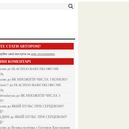
ЕТЕ СТАТИ АВТОРОМ?
нуйте свої послуги за
цим посиланням
.
АННІ КОМЕНТАРІ
аксим
до
DLACZEGO BAJECZKI.ORG NIE
JĄ
аксим
до
ЯК МНОЖИТИ ЧИСЛА З КОМОЮ?
kinia17
до
DLACZEGO BAJECZKI.ORG NIE
JĄ
nabondaryna
до
ЯК МНОЖИТИ ЧИСЛА З
Ю?
аксим
до
ЯКИЙ ПУЛЬС ПРИ СЕРЦЕВОМУ
І?
ВАДИМ
до
ЯКИЙ ПУЛЬС ПРИ СЕРЦЕВОМУ
І?
аксим
до
Велика політика з Євгенієм Кисельовим