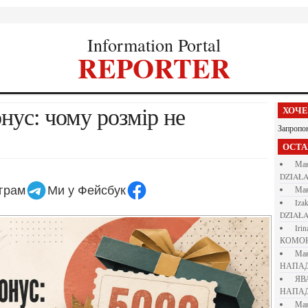
Information Portal
REPORTER
ХОЧ
Запропо
ОСТ
М
DZIAŁA
еграм
Ми у Фейсбук
М
iza
DZIAŁA
iri
КОМО
М
НАПАД
Я
НАПАД
М