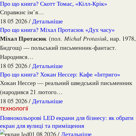
Про що книга? Скотт Томас, «Кілл-Крік»
Справжнє ім’я…
18 05 2026 /
Детальніше
Про що книга? Міхал Протасюк «Дух часу»
Міхал Протасюк
(пол.
Michał Protasiuk
, нар. 1978,
Бидгощ) — польський письменник-фантаст.
Народився…
18 05 2026 /
Детальніше
Про що книга? Хокан Нессер: Кафе «Інтриго»
Хокан Нессер — реальний шведський письменник
(народився 21 лютого…
18 05 2026 /
Детальніше
ТЕХНОЛОГІЇ
Повнокольорові LED екрани для бізнесу: як обрати
екран для вулиці та приміщення
01 08 2026 /
Детальніше