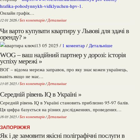
hrafika-pohodynnykh-vidklyuchen-hpv-1
.
Онлайн графік…
12 01 2026 /
Без коментарів
/
Детальніше
Чи варто купувати квартиру у Львові для здачі в
оренду? »
13 05 2025 /
1 коментар
/
Детальніше
WOG – ваш надійний партнер у дорозі: історія
успіху мережі »
ВОГ – відома мережа заправок, про яку знає кожен українець,
навіть якщо не має…
13 05 2025 /
Без коментарів
/
Детальніше
Середній рівень IQ в Україні »
Середній рівень IQ в Україні становить приблизно 95-97 балів.
Ця цифра базується на різних дослідженнях, проведених…
16 03 2025 /
Без коментарів
/
Детальніше
ЗАПОРІЖЖЯ
Як і де замовити якісні поліграфічні послуги в