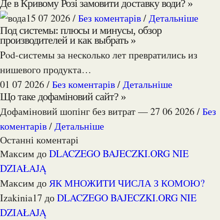
Де в Кривому Розі замовити доставку води? »
15 07 2026 /
Без коментарів
/
Детальніше
Под системы: плюсы и минусы, обзор
производителей и как выбрать »
Pod-системы за несколько лет превратились из
нишевого продукта…
01 07 2026 /
Без коментарів
/
Детальніше
Що таке дофаміновий сайт? »
Дофаміновий шопінг без витрат —
27 06 2026 /
Без
коментарів
/
Детальніше
Останні коментарі
Максим
до
DLACZEGO BAJECZKI.ORG NIE
DZIAŁAJĄ
Максим
до
ЯК МНОЖИТИ ЧИСЛА З КОМОЮ?
izakinia17
до
DLACZEGO BAJECZKI.ORG NIE
DZIAŁAJĄ