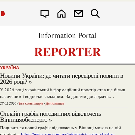
Information Portal
REPORTER
УКРАЇНА
Новини України: де читати перевірені новини в
2026 році? »
У 2026 році український інформаційний простір став ще більш
насиченим і водночас складним. За даними досліджень…
28 02 2026 /
Без коментарів
/
Детальніше
Онлайн графік погодинних відключень
Вінницяобленерго »
Подивитися новий графік відключень у Вінниці можна на цій
сторінці –
https://www.voe.com.ua/informatsiya-pro-cherhy-