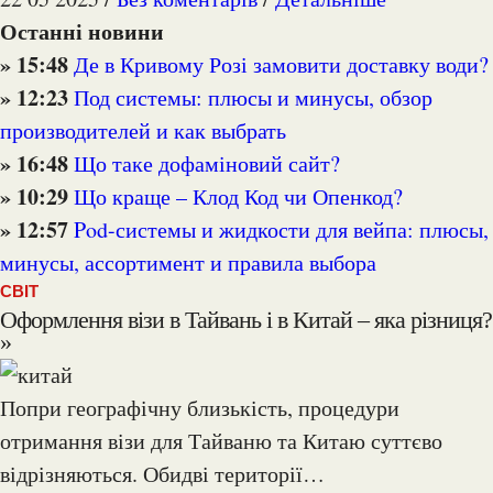
Останні новини
» 15:48
Де в Кривому Розі замовити доставку води?
» 12:23
Под системы: плюсы и минусы, обзор
производителей и как выбрать
» 16:48
Що таке дофаміновий сайт?
» 10:29
Що краще – Клод Код чи Опенкод?
» 12:57
Pod-системы и жидкости для вейпа: плюсы,
минусы, ассортимент и правила выбора
CВІТ
Оформлення візи в Тайвань і в Китай – яка різниця?
»
Попри географічну близькість, процедури
отримання візи для Тайваню та Китаю суттєво
відрізняються. Обидві території…