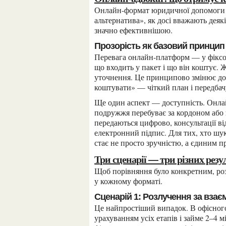
Онлайн-формат юридичної допомоги у сфері сімейного права — це не «дешева
альтернатива», як досі вважають деяк
значно ефективнішою.
Прозорість як базовий принцип
Перевага онлайн-платформ — у фіксованій вартості пакетних послуг. Ви знаєте заздалегідь,
що входить у пакет і що він коштує. 
уточнення. Це принципово змінює досв
коштувати» — чіткий план і передба
Ще один аспект — доступність. Онлайн-адвокат не прив’язаний до географії. Якщо один з
подружжя перебуває за кордоном або 
передаються цифрово, консультації ві
електронний підпис. Для тих, хто шу
стає не просто зручністю, а єдиним 
Три сценарії — три різних резу
Щоб порівняння було конкретним, розглянемо три типових ситуації та як вони розгортаються
у кожному форматі.
Сценарій 1: Розлучення за вза
Це найпростіший випадок. В офісного адвоката він обійдеться у 8 000–15 000 грн з
урахуванням усіх етапів і займе 2–4 