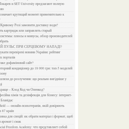
Токарев и SET University предлагают полную
дию
?
в Кривому Розі замовити доставку води?
ить картридж или заправлять старый
ыбрать
ИЙ ПУЛЬС ПРИ СЕРЦЕВОМУ НАПАДІ?
х порталів
 таке дофаміновий сайт?
езону
ці
 краще – Клод Код чи Опенкод?
 Бланідас
з 87 країн
и аромат і смак