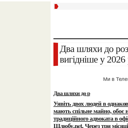
Два шляхи до розлучення: що реально
вигідніше у 2026 
Ми в Тел
Два шляхи до р
Уявіть двох людей в однаковій ситуації: обоє хочуть розлучитися, обоє
мають спільне майно, обоє н
традиційного адвоката в офі
Шлюбу.net
. Через три місяц