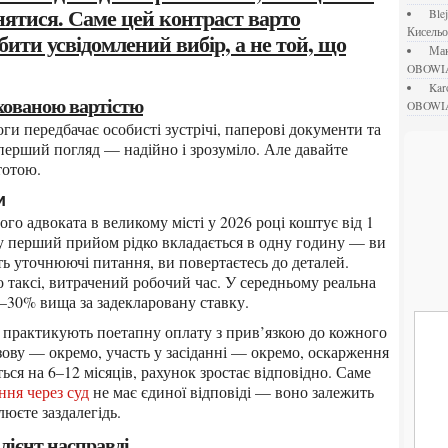
ятися. Саме цей контраст варто
bl
Кисель
бити усвідомлений вибір, а не той, що
М
OBOWI
ka
ихованою вартістю
OBOWI
перший погляд — надійно і зрозуміло. Але давайте
тотою.
и
му перший прийом рідко вкладається в одну годину — ви
ть уточнюючі питання, ви повертаєтесь до деталей.
 таксі, витрачений робочий час. У середньому реальна
0–30% вища за задекларовану ставку.
зову — окремо, участь у засіданні — окремо, оскарження
ся на 6–12 місяців, рахунок зростає відповідно. Саме
ння через суд
не має єдиної відповіді — воно залежить
люєте заздалегідь.
лієнт насправді