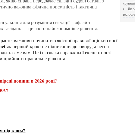
та
, якщо справа передбачає складні судові баталії з
крупне
тично важлива фізична присутність і тактична
Як застосовувати Прегніл для відновлення
тестосте
онсультація для розуміння ситуації + офлайн-
х засідань — це часто найекономніше рішення.
net
як перший крок: не підписання договору, а чесна
одить саме вам. Це і є ознака справжньої експертності
ти прийняти правильне рішення.
вірені новини в 2026 році?
ВА?
я під ключ?