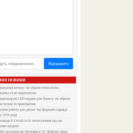
Відправити
АННІ НОВИНИ
льника та не переплатити
ля вулиці та приміщення
 у 2026 році
ення кредиту