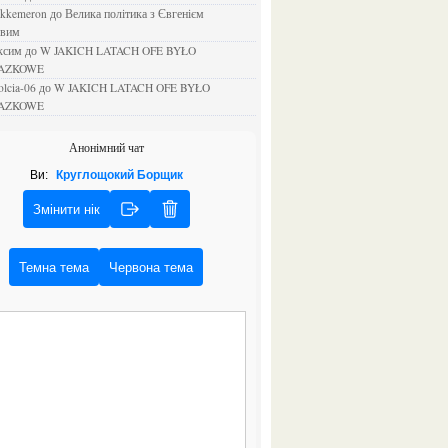
ejkkemeron
до
Велика політика з Євгенієм
овим
аксим
до
W JAKICH LATACH OFE BYŁO
AZKOWE
rolcia-06
до
W JAKICH LATACH OFE BYŁO
AZKOWE
Анонімний чат
Ви:
Круглощокий Борщик
Змінити нік
Темна тема
Червона тема