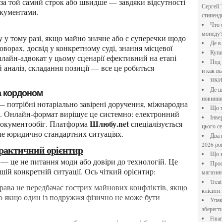
і за той самий строк або швидше — завдяки відсутності
Сергей 
окументами.
стипен
Что означает крутящий момент применительно к
мопеду
Де 
оворах, досвід у конкретному суді, знання місцевої
Куп
лайн-адвокат у цьому сценарії ефективний на етапі
Под системы: плюсы и минусы, обзор производителей
й аналіз, складання позиції — все це робиться
и как в
ЯК
Де шукати перевірені новини України: рейтинг
за кордоном
новинни
Що
и. Онлайн-формат вирішує це системно: електронний
Інверторний кондиціонер до 18 000 грн: топ-5 моделей
Шлюбу.net
 документообіг. Платформа
спеціалізується
цього с
але юридично стандартних ситуаціях.
Два шляхи до розлучення: що реально вигідніше у
2026 ро
 практичний орієнтир
Що
Професійна хімія та дезінфекція для бізнесу: інтернет-
шій конкретній ситуації. Ось чіткий орієнтир:
магазин
Treatfield — онлайн-психотерапія, якій довіряють
рава не передбачає гострих майнових конфліктів, якщо
клієнти 
або якщо один із подружжя фізично не може бути
Упаковка для спецій: як обрати матеріал і формат, щоб
зберегт
Financial Freedom Academy: что представляет собой