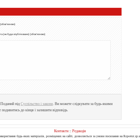
 (обов'язково)
а (не буде опубліковано) (обов'язково)
. Поданий під
Суспільство і закони
. Ви можете слідкувати за будь-якими
е подивитись до кінця і залишити відповідь.
Контакти
::
Редакція
Використання будь-яких матеріалів, розміщених на сайті, дозволяється за умови посилання на Reporter.zp.u