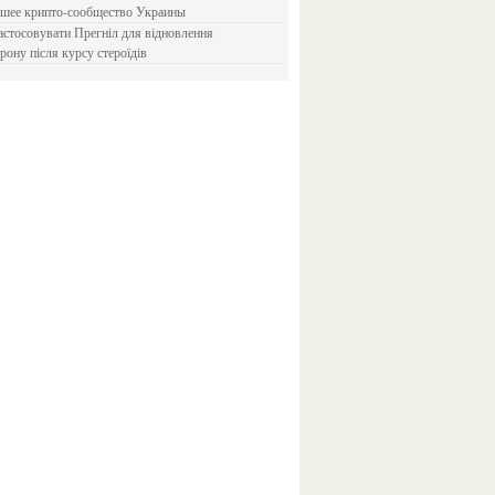
йшее крипто-сообщество Украины
рону після курсу стероїдів