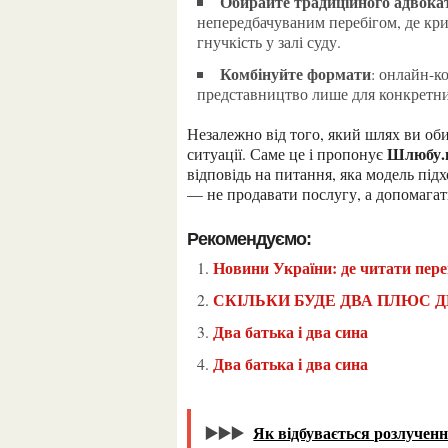
Обирайте традиційного адвока
непередбачуваним перебігом, де кри
гнучкість у залі суду.
Комбінуйте формати
: онлайн-к
представництво лише для конкретни
Незалежно від того, який шлях ви обираєте, важливо починати з якісної правової оцінки своєї
Шлюбу.
ситуації. Саме це і пропонує
відповідь на питання, яка модель підх
— не продавати послугу, а допомага
Рекомендуємо:
Новини України: де читати пере
СКІЛЬКИ БУДЕ ДВА ПЛЮС Д
Два батька і два сина
Два батька і два сина
▶️▶️▶️
Як відбувається розлученн