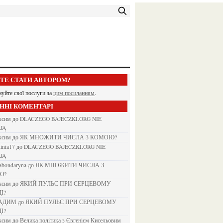
ЕТЕ СТАТИ АВТОРОМ?
нуйте свої послуги за
цим посиланням
.
АННІ КОМЕНТАРІ
аксим
до
DLACZEGO BAJECZKI.ORG NIE
JĄ
аксим
до
ЯК МНОЖИТИ ЧИСЛА З КОМОЮ?
kinia17
до
DLACZEGO BAJECZKI.ORG NIE
JĄ
nabondaryna
до
ЯК МНОЖИТИ ЧИСЛА З
Ю?
аксим
до
ЯКИЙ ПУЛЬС ПРИ СЕРЦЕВОМУ
І?
ВАДИМ
до
ЯКИЙ ПУЛЬС ПРИ СЕРЦЕВОМУ
І?
аксим
до
Велика політика з Євгенієм Кисельовим