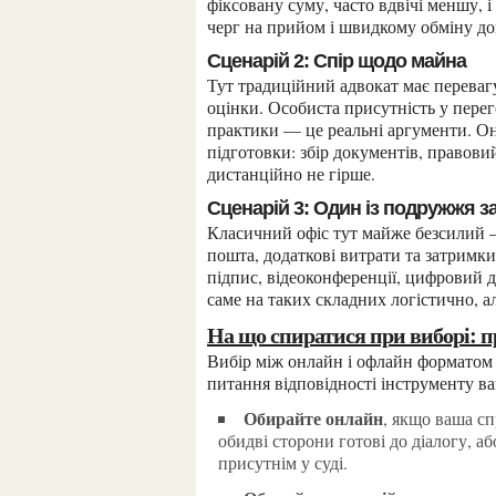
фіксовану суму, часто вдвічі меншу, 
черг на прийом і швидкому обміну д
Сценарій 2: Спір щодо майна
Тут традиційний адвокат має перевагу у тому разі, якщо майно значне або є суперечки щодо
оцінки. Особиста присутність у перег
практики — це реальні аргументи. Он
підготовки: збір документів, правови
дистанційно не гірше.
Сценарій 3: Один із подружжя 
Класичний офіс тут майже безсилий — потрібні нотаріально завірені доручення, міжнародна
пошта, додаткові витрати та затримк
підпис, відеоконференції, цифровий
саме на таких складних логістично, 
На що спиратися при виборі:
Вибір між онлайн і офлайн форматом — це не питання моди або довіри до технологій. Це
питання відповідності інструменту ва
Обирайте онлайн
, якщо ваша сп
обидві сторони готові до діалогу, 
присутнім у суді.