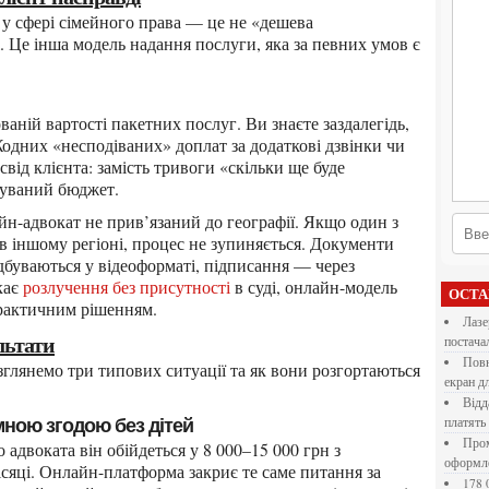
і. Це інша модель надання послуги, яка за певних умов є
Жодних «несподіваних» доплат за додаткові дзвінки чи
ід клієнта: замість тривоги «скільки ще буде
чуваний бюджет.
в іншому регіоні, процес не зупиняється. Документи
дбуваються у відеоформаті, підписання — через
кає
розлучення без присутності
в суді, онлайн-модель
ОСТ
практичним рішенням.
Лазерна різка металу: як обрати технологію,
льтати
постача
Повнокольорові LED екрани для бізнесу: як обрати
екран д
Віддалена робота для дівчат: які формати справді
платять
ємною згодою без дітей
Промокоди E-Groshi та їх застосування під час
оформл
місяці. Онлайн-платформа закриє те саме питання за
178 000 долларов на обучение в UC Berkeley Haas.