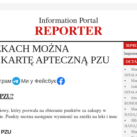
Information Portal
REPORTER
ХОЧ
Запропо
KARTĘ APTECZNĄ PZU
ОСТ
М
DZIAŁA
еграм
Ми у Фейсбук
М
iza
DZIAŁA
ą PZU?
iri
КОМО
М
НАПАД
e. Punkty można następnie wymienić na zniżki na leki i inne
Я
НАПАД
ą PZU
М