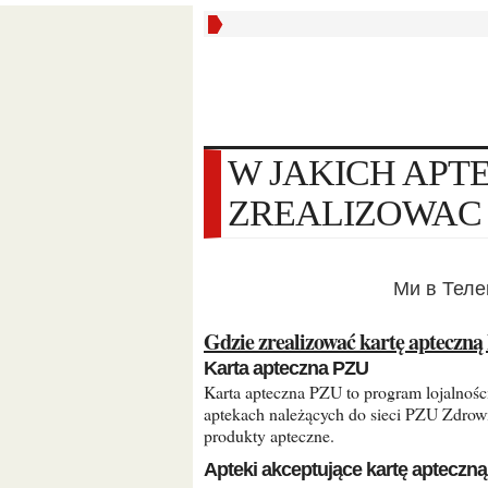
W JAKICH APTEKACH MOŻNA
ZREALIZOWAC 
Ми в Тел
Gdzie zrealizować kartę apteczn
Karta apteczna PZU
Karta apteczna PZU to program lojalnościowy, który pozwala na zbieranie punktów za zakupy w
aptekach należących do sieci PZU Zdrowi
produkty apteczne.
Apteki akceptujące kartę apteczn