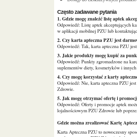
Często zadawane pytania
1. Gdzie mogę znaleźć listę aptek ak
Odpowiedź: Listę aptek akceptujących ka
w aplikacji mobilnej PZU lub kontaktując 
2. Czy karta apteczna PZU jest darm
Odpowiedź: Tak, karta apteczna PZU jes
3. Jakie produkty mogę kupić za pu
Odpowiedź: Punkty zgromadzone na karc
suplementów diety, kosmetyków i innych
4. Czy mogę korzystać z karty aptecz
Odpowiedź: Nie, karta apteczna PZU jest
Zdrowie.
5. Jak mogę otrzymać ofertę i promoc
Odpowiedź: Oferty i promocje aptek możn
lojalnościowym PZU Zdrowie lub poprzez
Gdzie można zrealizować Kartę Apte
Karta Apteczna PZU to nowoczesny sposób na korzystanie z usług aptek. Jest to plastikowa karta