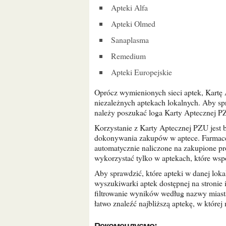
Apteki Alfa
Apteki Olmed
Sanaplasma
Remedium
Apteki Europejskie
Oprócz wymienionych sieci aptek, Kartę Apteczną PZU można również zrealizować w wielu
niezależnych aptekach lokalnych. Aby sp
należy poszukać loga Karty Aptecznej PZ
Korzystanie z Karty Aptecznej PZU jest bardzo proste. Wystarczy okazać kartę przy kasie podczas
dokonywania zakupów w aptece. Farmaceu
automatycznie naliczone na zakupione p
wykorzystać tylko w aptekach, które ws
Aby sprawdzić, które apteki w danej lokalizacji współpracują z PZU Zdrowie, można skorzystać z
wyszukiwarki aptek dostępnej na stroni
filtrowanie wyników według nazwy miasta
łatwo znaleźć najbliższą aptekę, w które