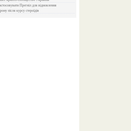
рону після курсу стероїдів