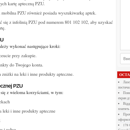
ych kartę apteczną PZU.
 mobilna PZU również posiada wyszukiwarkę aptek.
 się z infolinią PZU pod numerem 801 102 102, aby uzyskać
tę.
ZU
należy wykonać następujące kroki:
ceucie przy zakupie.
unkty do Twojego konta.
zniżki na leki i inne produkty apteczne.
ОСТ
Лазерна різка металу: як обрати технологію,
tecznej PZU
постача
e się z wieloma korzyściami, w tym:
Повнокольорові LED екрани для бізнесу: як обрати
екран д
tekach
Віддалена робота для дівчат: які формати справді
платять
a leki i inne produkty apteczne
Промокоди E-Groshi та їх застосування під час
k
оформл
178 000 долларов на обучение в UC Berkeley Haas.
w i usług