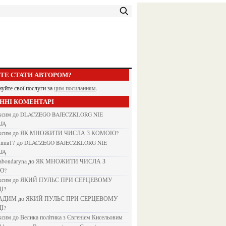
ЕТЕ СТАТИ АВТОРОМ?
нуйте свої послуги за
цим посиланням
.
АННІ КОМЕНТАРІ
аксим
до
DLACZEGO BAJECZKI.ORG NIE
JĄ
аксим
до
ЯК МНОЖИТИ ЧИСЛА З КОМОЮ?
kinia17
до
DLACZEGO BAJECZKI.ORG NIE
JĄ
nabondaryna
до
ЯК МНОЖИТИ ЧИСЛА З
Ю?
аксим
до
ЯКИЙ ПУЛЬС ПРИ СЕРЦЕВОМУ
І?
ВАДИМ
до
ЯКИЙ ПУЛЬС ПРИ СЕРЦЕВОМУ
І?
аксим
до
Велика політика з Євгенієм Кисельовим