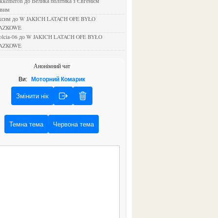
ejkkemeron
до
Велика політика з Євгенієм
овим
аксим
до
W JAKICH LATACH OFE BYŁO
AZKOWE
rolcia-06
до
W JAKICH LATACH OFE BYŁO
AZKOWE
Анонімний чат
Ви:
Моторний Комарик
Змінити нік
Темна тема
Червона тема