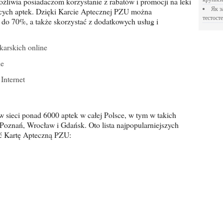
liwia posiadaczom korzystanie z rabatów i promocji na leki
Як застосовувати Прегніл для відновлення
ących aptek. Dzięki Karcie Aptecznej PZU można
тестосте
 do 70%, a także skorzystać z dodatkowych usług i
karskich online
ne
Internet
oznań, Wrocław i Gdańsk. Oto lista najpopularniejszych
ać Kartę Apteczną PZU: