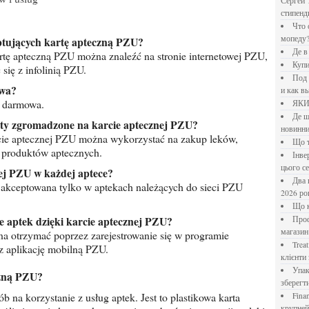
Сергей 
стипен
Что означает крутящий момент применительно к
мопеду
ceptujących kartę apteczną PZU?
Де 
rtę apteczną PZU można znaleźć na stronie internetowej PZU,
Куп
się z infolinią PZU.
Под системы: плюсы и минусы, обзор производителей
owa?
и как в
t darmowa.
ЯК
Де шукати перевірені новини України: рейтинг
nkty zgromadzone na karcie aptecznej PZU?
новинни
ie aptecznej PZU można wykorzystać na zakup leków,
Що
 produktów aptecznych.
Інверторний кондиціонер до 18 000 грн: топ-5 моделей
цього с
nej PZU w każdej aptece?
Два шляхи до розлучення: що реально вигідніше у
 akceptowana tylko w aptekach należących do sieci PZU
2026 ро
Що
je aptek dzięki karcie aptecznej PZU?
Професійна хімія та дезінфекція для бізнесу: інтернет-
магазин
a otrzymać poprzez zarejestrowanie się w programie
Treatfield — онлайн-психотерапія, якій довіряють
 aplikację mobilną PZU.
клієнти 
Упаковка для спецій: як обрати матеріал і формат, щоб
czną PZU?
зберегт
Financial Freedom Academy: что представляет собой
крупне