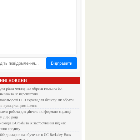
Відправити
АННІ НОВИНИ
льника та не переплатити
ля вулиці та приміщення
 у 2026 році
ення кредиту