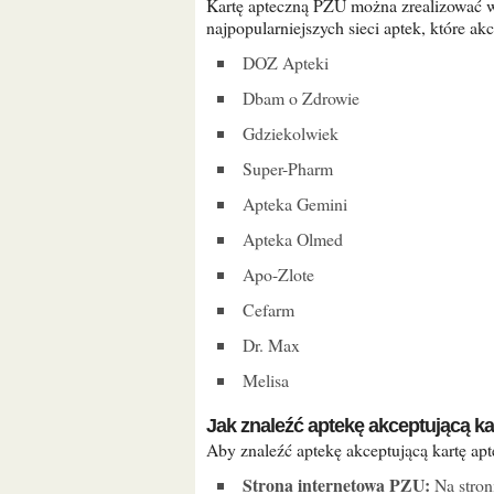
Kartę apteczną PZU można zrealizować w ponad 1500 aptekach w całej Polsce. Oto niektóre z
najpopularniejszych sieci aptek, które akc
DOZ Apteki
Dbam o Zdrowie
Gdziekolwiek
Super-Pharm
Apteka Gemini
Apteka Olmed
Apo-Zlote
Cefarm
Dr. Max
Melisa
Jak znaleźć aptekę akceptującą k
Aby znaleźć aptekę akceptującą kartę a
Strona internetowa PZU:
Na stron