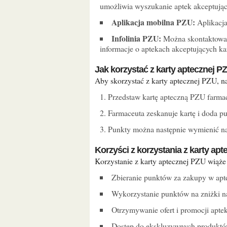
umożliwia wyszukanie aptek akceptując
Aplikacja mobilna PZU:
Aplikacja
Infolinia PZU:
Można skontaktować
informacje o aptekach akceptujących kar
Jak korzystać z karty aptecznej P
Aby skorzystać z karty aptecznej PZU, 
Przedstaw kartę apteczną PZU farma
Farmaceuta zeskanuje kartę i doda p
Punkty można następnie wymienić na 
Korzyści z korzystania z karty ap
Korzystanie z karty aptecznej PZU wiąż
Zbieranie punktów za zakupy w ap
Wykorzystanie punktów na zniżki n
Otrzymywanie ofert i promocji apte
Dostęp do ekskluzywnych produktó