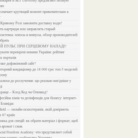
Токарев и SET University предлагают полную
дию
?
в Кривому Розі замовити доставку води?
ить картридж или заправлять старый
ыбрать
ИЙ ПУЛЬС ПРИ СЕРЦЕВОМУ НАПАДІ?
х порталів
 таке дофаміновий сайт?
езону
ці
 краще – Клод Код чи Опенкод?
 Бланідас
з 87 країн
и аромат і смак
йшее крипто-сообщество Украины