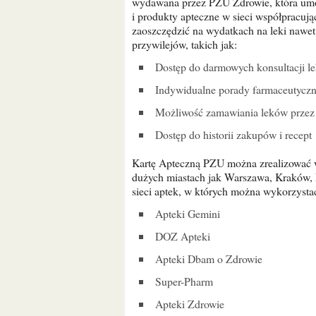
wydawana przez PZU Zdrowie, która umoż
i produkty apteczne w sieci współpracuj
zaoszczędzić na wydatkach na leki nawet
przywilejów, takich jak:
Dostęp do darmowych konsultacji le
Indywidualne porady farmaceutycz
Możliwość zamawiania leków przez 
Dostęp do historii zakupów i recept
Kartę Apteczną PZU można zrealizować w sieci ponad 6000 aptek w całej Polsce, w tym w takich
dużych miastach jak Warszawa, Kraków, P
sieci aptek, w których można wykorzyst
Apteki Gemini
DOZ Apteki
Apteki Dbam o Zdrowie
Super-Pharm
Apteki Zdrowie