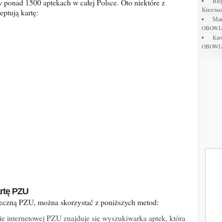
bl
Кисель
eptują kartę:
М
OBOWI
ka
OBOWI
artę PZU
pteczną PZU, można skorzystać z poniższych metod:
ie internetowej PZU znajduje się wyszukiwarka aptek, która