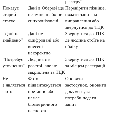
реєстру”
Показує
Дані в Оберезі ще
Перевірити пізніше,
старий
не змінені або не
подати запит на
статус
синхронізовані
виправлення або
звернутися до ТЦК
“Дані не
Дані не
Звернутися до ТЦК,
знайдено”
оцифровані або
де людина стоїть на
внесені
обліку
некоректно
“Потребує
Людина є в
Звернутися до ТЦК
уточнення”
реєстрі, але не
за місцем реєстрації
закріплена за ТЦК
Не
Фото
Оновити
з’являється
підвантажується
застосунок, оновити
фото
поетапно або
документ, за
немає
потреби подати
біометричного
запит
паспорта