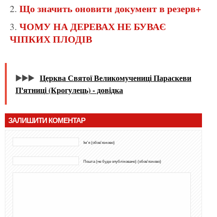
Що значить оновити документ в резерв+
ЧОМУ НА ДЕРЕВАХ НЕ БУВАЄ
ЧІПКИХ ПЛОДІВ
▶️▶️▶️
Церква Святої Великомучениці Параскеви
П'ятниці (Крогулець) - довідка
ЗАЛИШИТИ КОМЕНТАР
Ім'я (обов'язково)
Пошта (не буде опубліковано) (обов'язково)