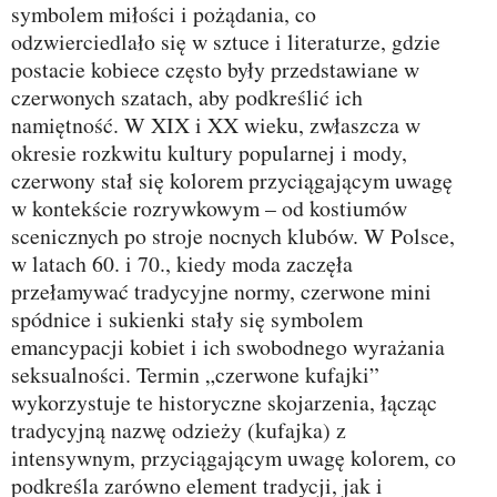
symbolem miłości i pożądania, co
odzwierciedlało się w sztuce i literaturze, gdzie
postacie kobiece często były przedstawiane w
czerwonych szatach, aby podkreślić ich
namiętność. W XIX i XX wieku, zwłaszcza w
okresie rozkwitu kultury popularnej i mody,
czerwony stał się kolorem przyciągającym uwagę
w kontekście rozrywkowym – od kostiumów
scenicznych po stroje nocnych klubów. W Polsce,
w latach 60. i 70., kiedy moda zaczęła
przełamywać tradycyjne normy, czerwone mini
spódnice i sukienki stały się symbolem
emancypacji kobiet i ich swobodnego wyrażania
seksualności. Termin „czerwone kufajki”
wykorzystuje te historyczne skojarzenia, łącząc
tradycyjną nazwę odzieży (kufajka) z
intensywnym, przyciągającym uwagę kolorem, co
podkreśla zarówno element tradycji, jak i