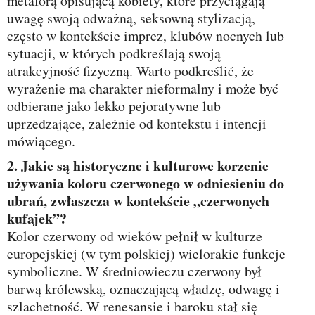
metaforą opisującą kobiety, które przyciągają
uwagę swoją odważną, seksowną stylizacją,
często w kontekście imprez, klubów nocnych lub
sytuacji, w których podkreślają swoją
atrakcyjność fizyczną. Warto podkreślić, że
wyrażenie ma charakter nieformalny i może być
odbierane jako lekko pejoratywne lub
uprzedzające, zależnie od kontekstu i intencji
mówiącego.
2. Jakie są historyczne i kulturowe korzenie
używania koloru czerwonego w odniesieniu do
ubrań, zwłaszcza w kontekście „czerwonych
kufajek”?
Kolor czerwony od wieków pełnił w kulturze
europejskiej (w tym polskiej) wielorakie funkcje
symboliczne. W średniowieczu czerwony był
barwą królewską, oznaczającą władzę, odwagę i
szlachetność. W renesansie i baroku stał się