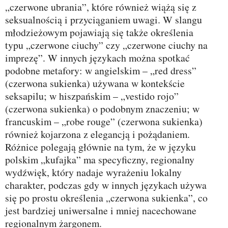
„czerwone ubrania”, które również wiążą się z
seksualnością i przyciąganiem uwagi. W slangu
młodzieżowym pojawiają się także określenia
typu „czerwone ciuchy” czy „czerwone ciuchy na
imprezę”. W innych językach można spotkać
podobne metafory: w angielskim – „red dress”
(czerwona sukienka) używana w kontekście
seksapilu; w hiszpańskim – „vestido rojo”
(czerwona sukienka) o podobnym znaczeniu; w
francuskim – „robe rouge” (czerwona sukienka)
również kojarzona z elegancją i pożądaniem.
Różnice polegają głównie na tym, że w języku
polskim „kufajka” ma specyficzny, regionalny
wydźwięk, który nadaje wyrażeniu lokalny
charakter, podczas gdy w innych językach używa
się po prostu określenia „czerwona sukienka”, co
jest bardziej uniwersalne i mniej nacechowane
regionalnym żargonem.