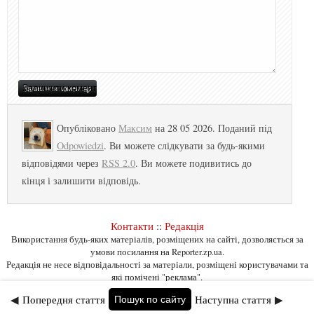
Опубліковано
Максим
на 28 05 2026. Поданий під
Odpowiedzi
. Ви можете слідкувати за будь-якими
відповідями через
RSS 2.0
. Ви можете подивитись до
кінця і залишити відповідь.
Контакти
::
Редакція
Використання будь-яких матеріалів, розміщених на сайті, дозволяється за
умови посилання на Reporter.zp.ua.
Редакція не несе відповідальності за матеріали, розміщені користувачами та
які помічені "реклама".
◀
Попередня стаття
Наступна стаття
▶
Пошук по сайту
Сантехнік Умань