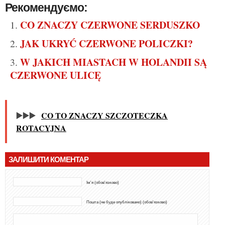
Рекомендуємо:
CO ZNACZY CZERWONE SERDUSZKO
JAK UKRYĆ CZERWONE POLICZKI?
W JAKICH MIASTACH W HOLANDII SĄ
CZERWONE ULICĘ
▶️▶️▶️
CO TO ZNACZY SZCZOTECZKA
ROTACYJNA
ЗАЛИШИТИ КОМЕНТАР
Ім'я (обов'язково)
Пошта (не буде опубліковано) (обов'язково)