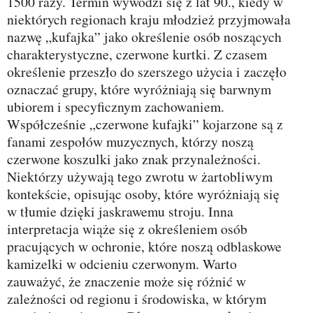
1500 razy. Termin wywodzi się z lat 90., kiedy w
niektórych regionach kraju młodzież przyjmowała
nazwę „kufajka” jako określenie osób noszących
charakterystyczne, czerwone kurtki. Z czasem
określenie przeszło do szerszego użycia i zaczęło
oznaczać grupy, które wyróżniają się barwnym
ubiorem i specyficznym zachowaniem.
Współcześnie „czerwone kufajki” kojarzone są z
fanami zespołów muzycznych, którzy noszą
czerwone koszulki jako znak przynależności.
Niektórzy używają tego zwrotu w żartobliwym
kontekście, opisując osoby, które wyróżniają się
w tłumie dzięki jaskrawemu stroju. Inna
interpretacja wiąże się z określeniem osób
pracujących w ochronie, które noszą odblaskowe
kamizelki w odcieniu czerwonym. Warto
zauważyć, że znaczenie może się różnić w
zależności od regionu i środowiska, w którym