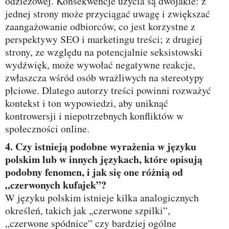
odzieżowej. Konsekwencje użycia są dwojakie: z
jednej strony może przyciągać uwagę i zwiększać
zaangażowanie odbiorców, co jest korzystne z
perspektywy SEO i marketingu treści; z drugiej
strony, ze względu na potencjalnie seksistowski
wydźwięk, może wywołać negatywne reakcje,
zwłaszcza wśród osób wrażliwych na stereotypy
płciowe. Dlatego autorzy treści powinni rozważyć
kontekst i ton wypowiedzi, aby uniknąć
kontrowersji i niepotrzebnych konfliktów w
społeczności online.
4. Czy istnieją podobne wyrażenia w języku
polskim lub w innych językach, które opisują
podobny fenomen, i jak się one różnią od
„czerwonych kufajek”?
W języku polskim istnieje kilka analogicznych
określeń, takich jak „czerwone szpilki”,
„czerwone spódnice” czy bardziej ogólne