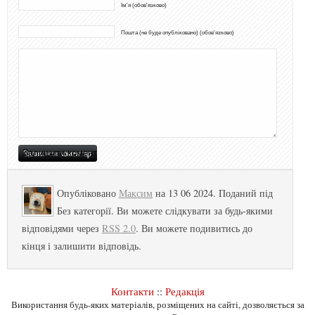
Ім'я (обов'язково)
Пошта (не буде опубліковано) (обов'язково)
Опубліковано
Максим
на 13 06 2024. Поданий під
Без категорії. Ви можете слідкувати за будь-якими
відповідями через
RSS 2.0
. Ви можете подивитись до
кінця і залишити відповідь.
Контакти
::
Редакція
Використання будь-яких матеріалів, розміщених на сайті, дозволяється за