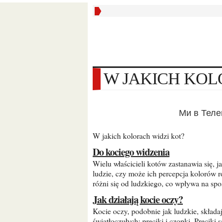
W JAKICH KO
Ми в Тел
W jakich kolorach widzi kot?
do kociego widzenia
Wielu właścicieli kotów zastanawia się, jak ich pupile postrzegają świat. Czy koty widzą tak samo jak
ludzie, czy może ich percepcja kolorów r
różni się od ludzkiego, co wpływa na spos
Jak działają kocie oczy?
Kocie oczy, podobnie jak ludzkie, składają się z siatkówki zawierającej dwa rodzaje komórek
światłoczułych: pręciki i czopki. Pręciki