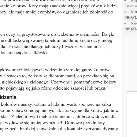
bl
anie kolorów. Koty mają znacznie więcej pręcików niż ludzi,
Кисель
cy, ale mają mniej czopków, co ogranicza ich zdolność do
М
OBOWI
ka
OBOWI
stwie odblaskowej zwanej tapetum lucidum, kocie oczy mogą
tła. To właśnie dlatego ich oczy błyszczą w ciemności,
 docierającą do siatkówki.
. Oznacza to, że koty są dichromatami, co przekłada się na
i niebieskiego i zielonego. Czerwone i pomarańczowe kolory
to pojawiają się jako różne odcienie szarości lub brązu.
idzenia
one zabawki mogą nie być tak atrakcyjne dla kotów jak te w
oda – Zieleń trawy i niebieskie niebo są dobrze widoczne dla
gą wydawać się mniej wyraźne.3. Domowe przedmioty –
wnętrz będą bardziej zauważalne dla kota niż czerwone dywany