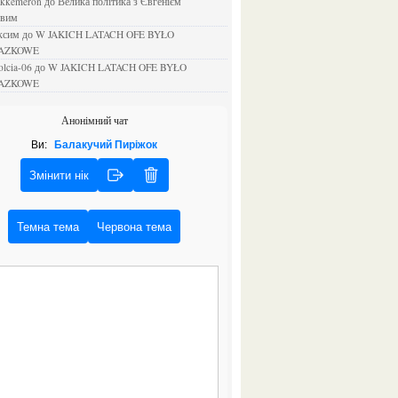
ejkkemeron
до
Велика політика з Євгенієм
овим
аксим
до
W JAKICH LATACH OFE BYŁO
AZKOWE
rolcia-06
до
W JAKICH LATACH OFE BYŁO
AZKOWE
Анонімний чат
Ви:
Балакучий Пиріжок
Змінити нік
Темна тема
Червона тема