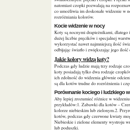
natomiast czopki pozwalają na rozpoznaw
co umożliwia im doskonałe widzenie w no
rozróżniania kolorów.
Kocie widzenie w nocy
Koty są nocnymi drapieżnikami, dlatego ich oczy są przystosowane do widzenia w ciemności. Dzięki
dużej liczbie pręcików i specjalnej war
wykorzystać nawet najmniejszą ilość świa
odbijając światło i zwiększając jego ilość
Jakie kolory widzą koty?
Podczas gdy ludzie mają trzy rodzaje czopków umożliwiających widzenie szerokiej gamy kolorów,
koty posiadają tylko dwa rodzaje czopków
ich zdolność do widzenia głównie odcien
są dla kotów trudne do rozróżnienia i częs
Porównanie kociego i ludzkiego w
Aby lepiej zrozumieć różnice w widzeniu kolorów między kotami a ludźmi, warto spojrzeć na kilka
przykładów:1. Zabawki dla kotów – Czerw
kolorze niebieskim lub zielonym.2. Przyr
kotów, podczas gdy czerwone kwiaty mo
Niebieskie i zielone elementy wystroju 
lub poduszki.