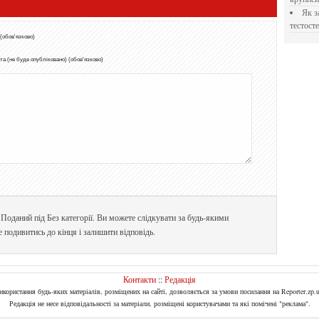
Як застосовувати Прегніл для відновлення
тестосте
 (обов'язково)
а (не буде опубліковано) (обов'язково)
 Поданий під Без категорії. Ви можете слідкувати за будь-якими
е подивитись до кінця і залишити відповідь.
Контакти
::
Редакція
Використання будь-яких матеріалів, розміщених на сайті, дозволяється за умови посилання на Reporter.zp.u
Редакція не несе відповідальності за матеріали, розміщені користувачами та які помічені "реклама".