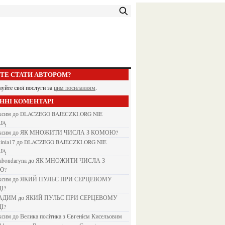
ЕТЕ СТАТИ АВТОРОМ?
нуйте свої послуги за
цим посиланням
.
АННІ КОМЕНТАРІ
аксим
до
DLACZEGO BAJECZKI.ORG NIE
JĄ
аксим
до
ЯК МНОЖИТИ ЧИСЛА З КОМОЮ?
kinia17
до
DLACZEGO BAJECZKI.ORG NIE
JĄ
nabondaryna
до
ЯК МНОЖИТИ ЧИСЛА З
Ю?
аксим
до
ЯКИЙ ПУЛЬС ПРИ СЕРЦЕВОМУ
І?
ВАДИМ
до
ЯКИЙ ПУЛЬС ПРИ СЕРЦЕВОМУ
І?
аксим
до
Велика політика з Євгенієм Кисельовим