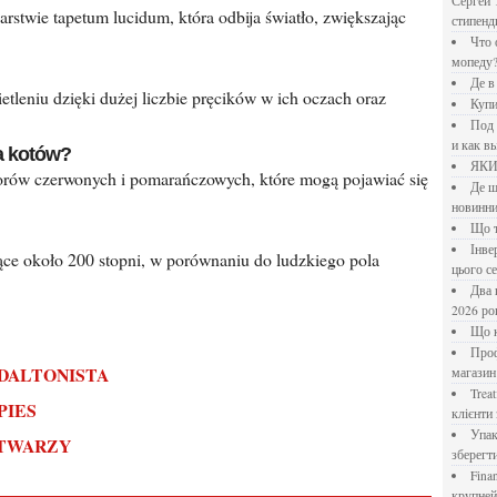
Сергей 
стипен
Что означает крутящий момент применительно к
мопеду
Де 
Куп
Под системы: плюсы и минусы, обзор производителей
и как в
la kotów?
ЯК
Де шукати перевірені новини України: рейтинг
новинни
Що
Інверторний кондиціонер до 18 000 грн: топ-5 моделей
цього с
Два шляхи до розлучення: що реально вигідніше у
2026 ро
Що
Професійна хімія та дезінфекція для бізнесу: інтернет-
 DALTONISTA
магазин
Treatfield — онлайн-психотерапія, якій довіряють
PIES
клієнти 
Упаковка для спецій: як обрати матеріал і формат, щоб
 TWARZY
зберегт
Financial Freedom Academy: что представляет собой
крупне