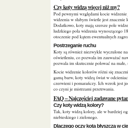
Czy koty widzą więcej niż my?
Pod pewnymi względami kocie widzenie jest bardziej zaawansowane niż ludzkie. Ich zdolność do
widzenia w słabym świetle jest znacznie 
Dodatkowo, koty mają szersze pole widz
ludzkiego pola widzenia wynoszącego 18
otoczenie pod kątem ewentualnych zagro
Postrzeganie ruchu
Koty są również niezwykle wyczulone na ruch. Ich pręciki są bardzo czułe na najmniejsze zmiany w
oświetleniu, co pozwala im zauważać naw
pozwala im skutecznie polować na małe, 
Kocie widzenie kolorów różni się znacznie od ludzkiego. Podczas gdy ludzie mogą cieszyć się szeroką
gamą barw, koty widzą świat w odcieniac
czerwieni i pomarańczy. Ich wzrok jest 
co czyni je mistrzami przetrwania.
FAQ – Najczęściej zadawane pyta
Czy koty widzą kolory?
Tak, koty widzą kolory, ale w bardziej ograniczonym zakresie niż ludzie. Głównie rozróżniają odcienie
niebieskiego i zielonego.
Dlaczego oczy kota błyszczą w c