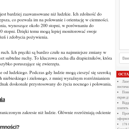
lepsza, co pozwala im na polowanie i orientację w ciemności.
enia, wynoszące około 200 stopni, w porównaniu do
0 stopni. Dzięki temu mogą lepiej monitorować swoje
żeń i zdobycia pożywienia.
et subtelne ruchy. To kluczowa cecha dla drapieżników, która
szybko poruszające się zwierzęta.
ОСТ
h niebieskiego i zielonego, z mniej wyraźnym rozróżnianiem
Лазерна різка металу: як обрати технологію,
jednak doskonale przystosowany do życia nocnego i polowania,
постача
Повнокольорові LED екрани для бізнесу: як обрати
nia
екран д
Віддалена робота для дівчат: які формати справді
платять
Промокоди E-Groshi та їх застосування під час
оформл
178 000 долларов на обучение в UC Berkeley Haas.
iemności?