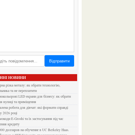
Відправити
АННІ НОВИНИ
льника та не переплатити
ля вулиці та приміщення
 у 2026 році
ення кредиту