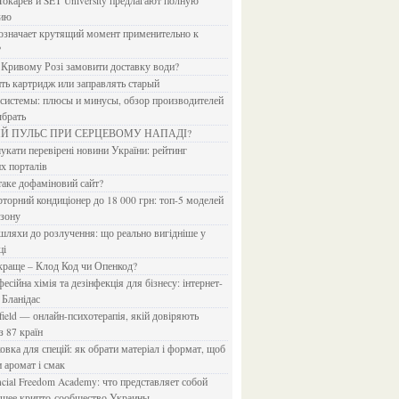
Токарев и SET University предлагают полную
дию
?
в Кривому Розі замовити доставку води?
ить картридж или заправлять старый
ыбрать
ИЙ ПУЛЬС ПРИ СЕРЦЕВОМУ НАПАДІ?
х порталів
 таке дофаміновий сайт?
езону
ці
 краще – Клод Код чи Опенкод?
 Бланідас
з 87 країн
и аромат і смак
йшее крипто-сообщество Украины