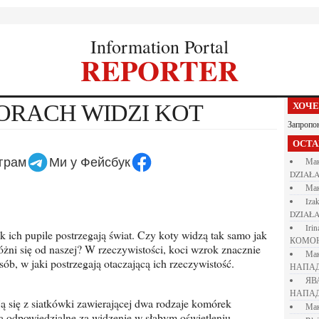
Information Portal
REPORTER
LORACH WIDZI KOT
ХОЧ
Запропо
ОСТ
еграм
Ми у Фейсбук
М
DZIAŁA
М
iza
DZIAŁA
iri
КОМО
óżni się od naszej? W rzeczywistości, koci wzrok znacznie
М
ób, w jaki postrzegają otaczającą ich rzeczywistość.
НАПАД
Я
НАПАД
М
 są odpowiedzialne za widzenie w słabym oświetleniu,