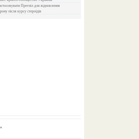
рону після курсу стероїдів
a.