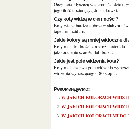
Oczy kota błyszczą w ciemności dzięki warstwie tapetum lucidum, która odbija światło, zwiększając
jego ilość docierającą do siatkówki.
Czy koty widzą w ciemności?
Koty widzą bardzo dobrze w słabym oświetleniu dzięki dużej liczbie pręcików w ich oczach oraz
tapetum lucidum.
Jakie kolory są mniej widoczne d
Koty mają trudności z rozróżnieniem kolorów czerwonych i pomarańczowych, które mogą pojawiać się
jako odcienie szarości lub brązu.
Jakie jest pole widzenia kota?
Koty mają szersze pole widzenia wynoszące około 200 stopni, w porównaniu do ludzkiego pola
widzenia wynoszącego 180 stopni.
Рекомендуємо:
W JAKICH KOLORACH WIDZI
W JAKICH KOLORACH WIDZI 
W JAKICH KOLORACH MI DO