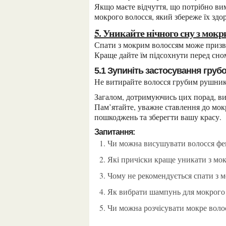
Якщо маєте відчуття, що потрібно вимити волосся, використовуйте спеціальний шампунь для
мокрого волосся, який збереже їх зд
5. Уникайте нічного сну з мок
Спати з мокрим волоссям може призвести до того, що вони стануть ламкими і безжиттєвими.
Краще дайте їм підсохнути перед сно
5.1 Зупиніть застосування гру
Не витирайте волосся грубим рушни
Загалом, дотримуючись цих порад, ви збережете своє волосся здоровим та багатим на життя.
Пам’ятайте, уважне ставлення до мо
пошкоджень та зберегти вашу красу.
Запитання:
Чи можна висушувати волосся ф
Які причіски краще уникати з м
Чому не рекомендується спати з 
Як вибрати шампунь для мокрого
Чи можна розчісувати мокре воло