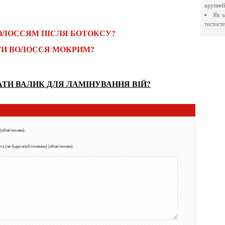
крупне
Як застосовувати Прегніл для відновлення
тестосте
ВОЛОССЯМ ПІСЛЯ БОТОКСУ?
ТИ ВОЛОССЯ МОКРИМ?
АТИ ВАЛИК ДЛЯ ЛАМІНУВАННЯ ВІЙ?
 (обов'язково)
а (не буде опубліковано) (обов'язково)