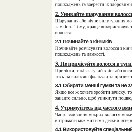
пошкоджень та зберегти їх здоровими
2. Уникайте шарування волосс
Шарування або вічне вплутування мокрих волосся може пошкодити їх структуру та створити
ламкість. Тому, краще використовуват
волосся.
2.1 Починайте з кінчиків
Починайте розчісувати волосся з кінчиків, поступово переходячи до коренів, щоб уникнути
пошкоджень та ламкості.
3. Не причісуйте волосся в туг
Причіски, такі як тугий хвіст або косичка, коли волосся мокре, можуть викликати надмірний
тиск на волосяні фолікули та призве
3.1 Обирати менші гумки та не 
Якщо все ж хочете зробити зачіску, то краще вибирати менші гумки та не зав’язувати їх
занадто сильно, щоб уникнути пошко
4. Утримуйтесь від частого в
Часте вмивання мокрих волосся може посилити їх пошкодження та зробити їх сухими. Краще
витримати між миттями деякий інтерв
4.1 Використовуйте спеціальн