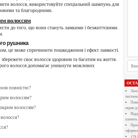
оровими та благородними.
рим волоссям
м.
бого рушника
ком, це може спричинити пошкодження і ефект ламкості.
крого волосся допомагає уникнути можливих
ОСТ
еном повністю?
Лазерна різка металу: як обрати технологію,
окрим волоссям?
постача
Повнокольорові LED екрани для бізнесу: як обрати
мокрим волоссям?
екран д
Віддалена робота для дівчат: які формати справді
 волосся?
платять
Промокоди E-Groshi та їх застосування під час
сся?
оформл
178 000 долларов на обучение в UC Berkeley Haas.