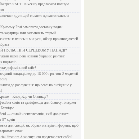
Токарев и SET University предлагают полную
дию
?
в Кривому Розі замовити доставку води?
ить картридж или заправлять старый
ыбрать
ИЙ ПУЛЬС ПРИ СЕРЦЕВОМУ НАПАДІ?
х порталів
 таке дофаміновий сайт?
езону
ці
 краще – Клод Код чи Опенкод?
 Бланідас
з 87 країн
и аромат і смак