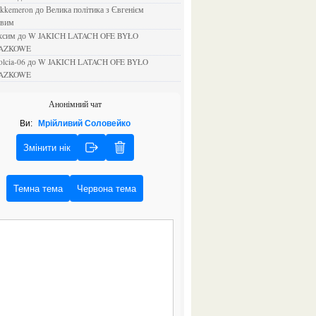
ejkkemeron
до
Велика політика з Євгенієм
овим
аксим
до
W JAKICH LATACH OFE BYŁO
AZKOWE
rolcia-06
до
W JAKICH LATACH OFE BYŁO
AZKOWE
Анонімний чат
Ви:
Мрійливий Соловейко
Змінити нік
Темна тема
Червона тема