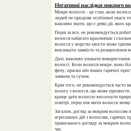
Негативні наслідки мокрого в
Мокре волосся – це стан, коли волосся пропитане водою або іншою рідиною. Хоча більшість
людей не приділяє особливої уваги то
важливо знати, що є деякі дії, яких к
Перш за все, не рекомендується робити агресивні рухи з волоссям, коли воно мокре. Мокре
волосся набагато вразливіше і схильн
волосся у жорсткі хвости може приз
викликати ламкість та розщеплення в
Далі, важливо уникати використання гарячих пристроїв для укладання волосся на мокрому
волоссі. Коли волосся мокре, воно б
фену, праски або інших гарячих прис
ламким та сухим.
Крім того, не рекомендується часто мити мокре волосся. Вода може змити природні масла та
вологу з волосся, що може призвест
краще дати волоссю висохнути прир
повітрі, перш ніж мити волосся знову
Загалом, догляд за мокрим волоссям потребує обережності та уваги. Важливо уникати
агресивних дій з волоссям, гарячих 
правильного догляду за мокрим волос
час.