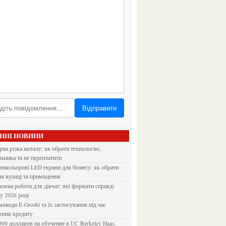
Відправити
АННІ НОВИНИ
льника та не переплатити
ля вулиці та приміщення
 у 2026 році
ення кредиту