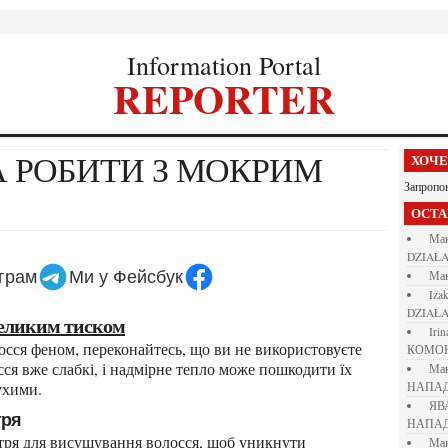
Information Portal
REPORTER
ХОЧ
Запропо
ОСТ
М
DZIAŁA
еграм
Ми у Фейсбук
М
iza
DZIAŁA
 великим тиском
iri
КОМО
ся вже слабкі, і надмірне тепло може пошкодити їх
М
ухими.
НАПАД
Я
тря
НАПАД
М