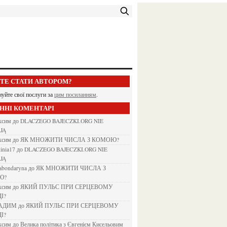
ЕТЕ СТАТИ АВТОРОМ?
нуйте свої послуги за
цим посиланням
.
АННІ КОМЕНТАРІ
аксим
до
DLACZEGO BAJECZKI.ORG NIE
JĄ
аксим
до
ЯК МНОЖИТИ ЧИСЛА З КОМОЮ?
kinia17
до
DLACZEGO BAJECZKI.ORG NIE
JĄ
nabondaryna
до
ЯК МНОЖИТИ ЧИСЛА З
Ю?
аксим
до
ЯКИЙ ПУЛЬС ПРИ СЕРЦЕВОМУ
І?
ВАДИМ
до
ЯКИЙ ПУЛЬС ПРИ СЕРЦЕВОМУ
І?
аксим
до
Велика політика з Євгенієм Кисельовим