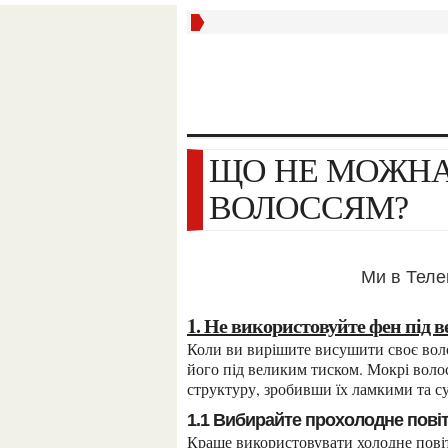
ЩО НЕ МОЖНА РОБИТИ З МОКРИМ
ВОЛОССЯМ?
Ми в Тел
1. Не використовуйте фен під
Коли ви вирішите висушити своє волосся феном, переконайтесь, що ви не використовуєте
його під великим тиском. Мокрі волос
структуру, зробивши їх ламкими та с
1.1 Вибирайте прохолодне пові
Краще використовувати холодне повітря для висушування волосся, щоб уникнути