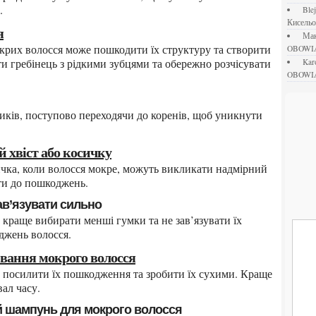
.
bl
Кисель
я
М
OBOWI
и гребінець з рідкими зубцями та обережно розчісувати
ka
OBOWI
ий хвіст або косичку
сти до пошкоджень.
зав’язувати сильно
джень волосся.
мивання мокрого волосся
ал часу.
ий шампунь для мокрого волосся