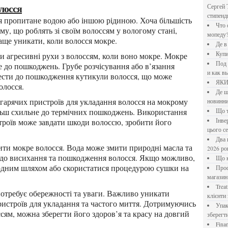
олосся
Сергей 
стипен
Что означает крутящий момент применительно к
му, що роблять зі своїм волоссям у вологому стані,
мопеду
раще уникати, коли волосся мокре.
Де 
Куп
Под системы: плюсы и минусы, обзор производителей
е до пошкоджень. Грубе розчісування або в’язання
и как в
вести до пошкодження кутикули волосся, що може
ЯК
олосся.
Де шукати перевірені новини України: рейтинг
новинни
ільш схильне до термічних пошкоджень. Використання
Що
троїв може завдати шкоди волоссю, зробити його
Інверторний кондиціонер до 18 000 грн: топ-5 моделей
цього с
Два шляхи до розлучення: що реально вигідніше у
2026 ро
и до висихання та пошкодження волосся. Якщо можливо,
Що
одним шляхом або скористатися процедурою сушки на
Професійна хімія та дезінфекція для бізнесу: інтернет-
.
магазин
Treatfield — онлайн-психотерапія, якій довіряють
клієнти 
пристроїв для укладання та частого миття. Дотримуючись
Упаковка для спецій: як обрати матеріал і формат, щоб
сям, можна зберегти його здоров’я та красу на довгий
зберегт
Financial Freedom Academy: что представляет собой