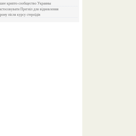
йшее крипто-сообщество Украины
рону після курсу стероїдів