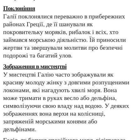
Поклоніння
Галії поклонялися переважно в прибережних
районах Греції, де її шанували як
покровительку моряків, рибалок і всіх, хто
займався морською діяльністю. Їй приносили
жертви та звершували молитви про безпечні
подорожі та багатий улов.
Зображення в мистецтві
У мистецтві Галію часто зображували як
красиву молоду жінку з довгими розпущеними
локонами, які нагадують хвилі моря. Вона
може тримати в руках весло або дельфіна,
символізуючи свою владу над водою. У деяких
зображеннях вона верхи на колісниці,
запряженій морськими конями або
дельфінами.
Галія, як богиня спокійного моря, відігравала