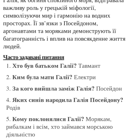
важливу роль у грецькій міфології,
символізуючи мир і гармонію на водних
просторах. Її зв’язки з Посейдоном,
аргонавтами та моряками демонструють її
багатогранність і вплив на повсякденне життя
людей.
Часто задавані питання
Хто був батьком Галії?
Тавмант
Ким була мати Галії?
Електри
За кого вийшла заміж Галія?
Посейдон
Яких синів народила Галія Посейдону?
Родів
Кому поклонялися Галії?
Морякам,
рибалкам і всім, хто займався морською
діяльністю