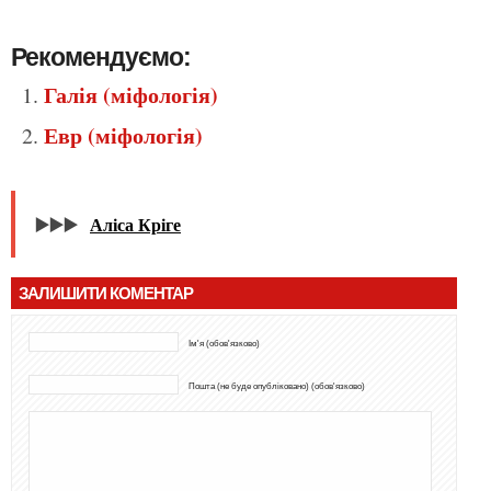
Рекомендуємо:
Галія (міфологія)
Евр (міфологія)
▶️▶️▶️
Аліса Кріге
ЗАЛИШИТИ КОМЕНТАР
Ім'я (обов'язково)
Пошта (не буде опубліковано) (обов'язково)