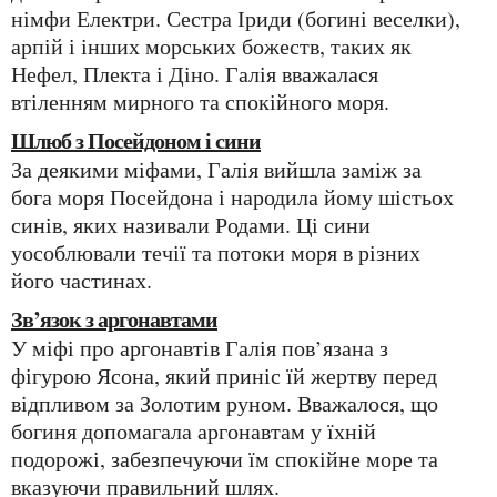
німфи Електри. Сестра Іриди (богині веселки),
арпій і інших морських божеств, таких як
Нефел, Плекта і Діно. Галія вважалася
втіленням мирного та спокійного моря.
Шлюб з Посейдоном і сини
За деякими міфами, Галія вийшла заміж за
бога моря Посейдона і народила йому шістьох
синів, яких називали Родами. Ці сини
уособлювали течії та потоки моря в різних
його частинах.
Зв’язок з аргонавтами
У міфі про аргонавтів Галія пов’язана з
фігурою Ясона, який приніс їй жертву перед
відпливом за Золотим руном. Вважалося, що
богиня допомагала аргонавтам у їхній
подорожі, забезпечуючи їм спокійне море та
вказуючи правильний шлях.