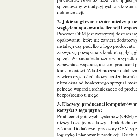
sprzedawany w tradycyjnych opakowaniac
dokumentacji.
2. Jakie są główne różnice między procesorem OEM a procesorem detalicznym (retail) pod
względem opakowania, licencji i wspar
Procesor OEM jest zazwyczaj dostarczan
opakowaniu, które nie zawiera dodatkowych
instalacji czy pudełko z logo producenta
zazwyczaj powiązana z konkretną płytą 
sprzęt. Wsparcie techniczne w przypadku
zapewniają wsparcie, ale sam producent 
konsumentowi. Z kolei procesor detalic
zawiera często dodatkowy cooler, instrukcj
niezależna od konkretnego sprzętu i moż
pełnego wsparcia technicznego od produc
bezpośrednio u niego.
3. Dlaczego producenci komputerów wybierają procesory OEM zamiast detalicznych i jakie
korzyści z tego płyną?
Producenci gotowych systemów (OEM) w
niższy koszt jednostkowy – brak dodatk
zakupu. Dodatkowo, procesory OEM są za
logistykę i planowanie produkcji. Dzięk