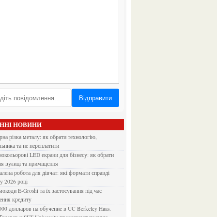
Відправити
АННІ НОВИНИ
льника та не переплатити
ля вулиці та приміщення
 у 2026 році
ення кредиту