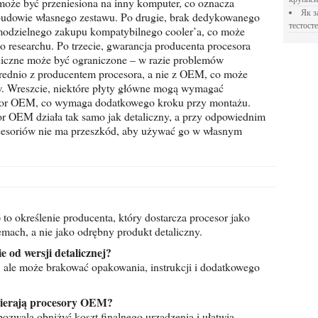
może być przeniesiona na inny komputer, co oznacza
Як застосовувати Прегніл для відновлення
 budowie własnego zestawu. Po drugie, brak dedykowanego
тестосте
dzielnego zakupu kompatybilnego cooler’a, co może
researchu. Po trzecie, gwarancja producenta procesora
hniczne może być ograniczone – w razie problemów
rednio z producentem procesora, a nie z OEM, co może
. Wreszcie, niektóre płyty główne mogą wymagać
cesor OEM, co wymaga dodatkowego kroku przy montażu.
or OEM działa tak samo jak detaliczny, a przy odpowiednim
cesoriów nie ma przeszkód, aby używać go w własnym
o określenie producenta, który dostarcza procesor jako
ach, a nie jako odrębny produkt detaliczny.
e od wersji detalicznej?
, ale może brakować opakowania, instrukcji i dodatkowego
bierają procesory OEM?
zwala obniżyć koszt finalnego urządzenia i ułatwia