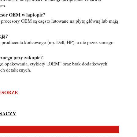
ym.
cesor OEM w laptopie?
procesory OEM są często lutowane na płytę główną lub mają
cją?
z producenta końcowego (np. Dell, HP), a nie przez samego
cznego przy zakupie?
go opakowania, etykiety „OEM” oraz brak dodatkowych
ch detalicznych.
CESORZE
ZNACZY