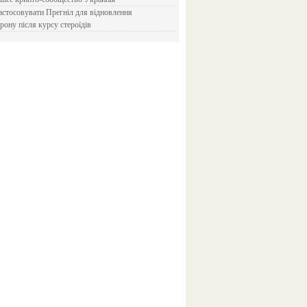
рону після курсу стероїдів