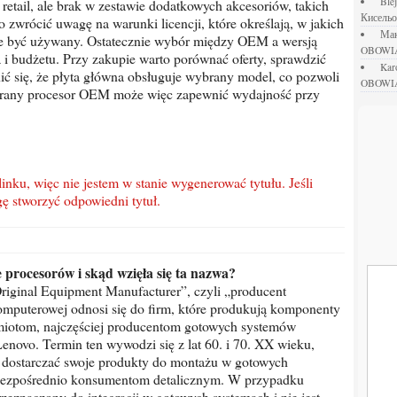
bl
 retail, ale brak w zestawie dodatkowych akcesoriów, takich
Кисель
rto zwrócić uwagę na warunki licencji, które określają, w jakich
М
e być używany. Ostatecznie wybór między OEM a wersją
OBOWI
 i budżetu. Przy zakupie warto porównać oferty, sprawdzić
ka
ić się, że płyta główna obsługuje wybrany model, co pozwoli
OBOWI
obrany procesor OEM może więc zapewnić wydajność przy
gę stworzyć odpowiedni tytuł.
 procesorów i skąd wzięła się ta nazwa?
riginal Equipment Manufacturer”, czyli „producent
mputerowej odnosi się do firm, które produkują komponenty
dmiotom, najczęściej producentom gotowych systemów
enovo. Termin ten wywodzi się z lat 60. i 70. XX wieku,
i dostarczać swoje produkty do montażu w gotowych
e bezpośrednio konsumentom detalicznym. W przypadku
zeznaczony do integracji w gotowych systemach i nie jest