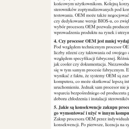
końcowym użytkownikom. Kolejną korzyśc
sterowników zoptymalizowanych pod konk
testowania. OEM może także negocjować sp
czy dedykowane wersje BIOS-u, co zwięk
wybór procesora OEM pozwala producent
wprowadzenia produktu na rynek i utrzyma
4. Czy procesor OEM jest mniej wyda
Pod względem technicznym procesor OEM 
liczby rdzeni czy taktowania od swojego
względem specyfikacji fabrycznej. Różni
jak cooler czy dokumentacja. Niezawodn
się w tym samym procesie fabrycznym. E
wynikać z faktu, że systemy OEM są zazw
komputera, co może skutkować lepszą in
uruchomieniu. Jednak sam procesor nie j
wsparcia bezpośredniego od producenta
doboru chłodzenia i instalacji sterownikó
5. Jakie są konsekwencje zakupu procesora OEM dla indywidualnego użytkownika, który chce
go wymontować i użyć w innym kompu
Zakup procesora OEM przez indywidualne
konsekwencji. Po pierwsze, licencja na sy