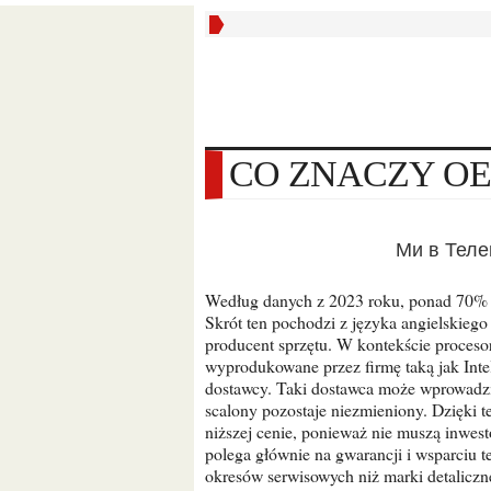
CO ZNACZY O
Ми в Тел
Według danych z 2023 roku, ponad 70% sprzedanych procesorów w Europie nosi oznaczenie OEM.
Skrót ten pochodzi z języka angielskiego
producent sprzętu. W kontekście procesor
wyprodukowane przez firmę taką jak Int
dostawcy. Taki dostawca może wprowadzić
scalony pozostaje niezmieniony. Dzięki
niższej cenie, ponieważ nie muszą inwes
polega głównie na gwarancji i wsparciu 
okresów serwisowych niż marki detalicz