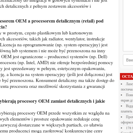
h detalicznych z pełnym zestawem akcesoriów i
cia?
y w prostym, często plastikowym lub kartonowym
 akcesoriów, takich jak radiator, wentylator, instrukcje
. Licencja na oprogramowanie (np. system operacyjny) jest
główną lub systemem i nie może być przenoszona na inny
 OEM jest ograniczone – producenci systemów (np. Dell)
procesora (np. Intel, AMD) nie oferuje bezpośredniej pomocy
zny jest sprzedawany w pełnym, estetycznym opakowaniu,
ę, a licencja na system operacyjny (jeśli jest dołączona) jest
ОСТ
e być przenoszona. Konsument detaliczny ma także dostęp do
Лазерна різка металу: як обрати технологію,
enta procesora oraz możliwość skorzystania z gwarancji
постача
Повнокольорові LED екрани для бізнесу: як обрати
екран д
Віддалена робота для дівчат: які формати справді
платять
ybierają procesory OEM przede wszystkim ze względu na
Промокоди E-Groshi та їх застосування під час
owych elementów i prostsze opakowanie redukuje cenę
оформл
zwyczaj dostarczane w większych partiach, co ułatwia
178 000 долларов на обучение в UC Berkeley Haas.
i temu producenci mogą zaoferować konkurencyjne ceny