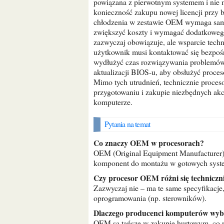
powiązana z pierwotnym systemem i nie 
konieczność zakupu nowej licencji przy
chłodzenia w zestawie OEM wymaga samo
zwiększyć koszty i wymagać dodatkowego 
zazwyczaj obowiązuje, ale wsparcie tec
użytkownik musi kontaktować się bezpoś
wydłużyć czas rozwiązywania problemów
aktualizacji BIOS-u, aby obsłużyć pro
Mimo tych utrudnień, technicznie proces
przygotowaniu i zakupie niezbędnych ak
komputerze.
Pytania na temat
Co znaczy OEM w procesorach?
OEM (Original Equipment Manufacturer) t
komponent do montażu w gotowych system
Czy procesor OEM różni się techniczni
Zazwyczaj nie – ma te same specyfikacje
oprogramowania (np. sterowników).
Dlaczego producenci komputerów wy
OEM są tańsze w zakupie hurtowym, co po