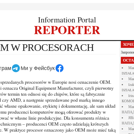
Information Portal
REPORTER
EM W PROCESORACH
ХОЧ
Запропо
ОСТ
еграм
Ми у Фейсбук
М
DZIAŁA
М
iza
 i oznacza Original Equipment Manufacturer, czyli pierwotny
DZIAŁA
ów termin ten odnosi się do chipów, które są fabrycznie
iri
el czy AMD, a następnie sprzedawane pod marką innego
КОМО
 własne opakowanie, etykietę i dokumentację, ale sam układ
М
 temu producenci komputerów mogą oferować produkty w
НАПАД
tować w własne linie produkcyjne. Dla konsumenta różnica
Я
technicznym – producenci OEM często udzielają krótszych
НАПАД
ne. W praktyce procesor oznaczony jako OEM może mieć taką
М