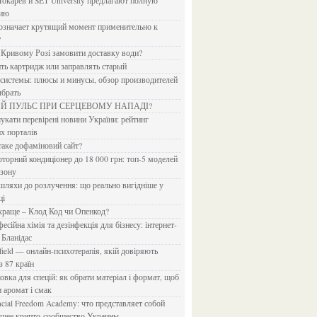
Токарев и SET University предлагают полную
дию
?
в Кривому Розі замовити доставку води?
ить картридж или заправлять старый
ыбрать
ИЙ ПУЛЬС ПРИ СЕРЦЕВОМУ НАПАДІ?
х порталів
 таке дофаміновий сайт?
езону
ці
 краще – Клод Код чи Опенкод?
 Бланідас
з 87 країн
и аромат і смак
йшее крипто-сообщество Украины