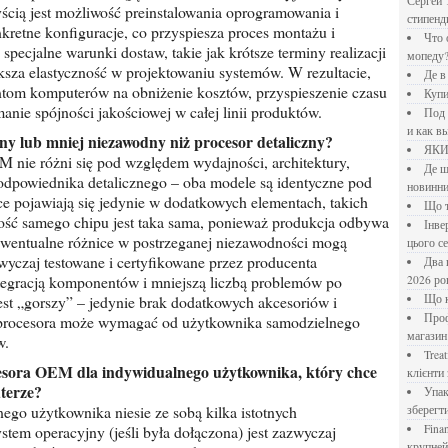
Сергей 
ią jest możliwość preinstalowania oprogramowania i
стипен
retne konfiguracje, co przyspiesza proces montażu i
Что означает крутящий момент применительно к
ecjalne warunki dostaw, takie jak krótsze terminy realizacji
мопеду
sza elastyczność w projektowaniu systemów. W rezultacie,
Де 
om komputerów na obniżenie kosztów, przyspieszenie czasu
Куп
nie spójności jakościowej w całej linii produktów.
Под системы: плюсы и минусы, обзор производителей
и как в
jny lub mniej niezawodny niż procesor detaliczny?
ЯК
nie różni się pod względem wydajności, architektury,
Де шукати перевірені новини України: рейтинг
 odpowiednika detalicznego – oba modele są identyczne pod
новинни
ce pojawiają się jedynie w dodatkowych elementach, takich
Що
ość samego chipu jest taka sama, ponieważ produkcja odbywa
Інверторний кондиціонер до 18 000 грн: топ-5 моделей
wentualne różnice w postrzeganej niezawodności mogą
цього с
yczaj testowane i certyfikowane przez producenta
Два шляхи до розлучення: що реально вигідніше у
tegracją komponentów i mniejszą liczbą problemów po
2026 ро
est „gorszy” – jedynie brak dodatkowych akcesoriów i
Що
Професійна хімія та дезінфекція для бізнесу: інтернет-
 procesora może wymagać od użytkownika samodzielnego
магазин
w.
Treatfield — онлайн-психотерапія, якій довіряють
клієнти 
terze?
Упаковка для спецій: як обрати матеріал і формат, щоб
go użytkownika niesie ze sobą kilka istotnych
зберегт
stem operacyjny (jeśli była dołączona) jest zazwyczaj
Financial Freedom Academy: что представляет собой
крупне