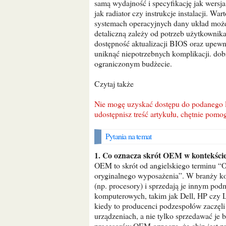
samą wydajność i specyfikację jak wersja
jak radiator czy instrukcje instalacji. Wa
systemach operacyjnych dany układ moż
detaliczną zależy od potrzeb użytkownika
dostępność aktualizacji BIOS oraz upewn
uniknąć niepotrzebnych komplikacji. d
ograniczonym budżecie.
Czytaj także
Nie mogę uzyskać dostępu do podanego linku, więc nie jestem w stanie wygenerować tytułu. Jeśli
udostępnisz treść artykułu, chętnie pomo
Pytania na temat
1. Co oznacza skrót OEM w kontekście
OEM to skrót od angielskiego terminu “O
oryginalnego wyposażenia”. W branży ko
(np. procesory) i sprzedają je innym po
komputerowych, takim jak Dell, HP czy L
kiedy to producenci podzespołów zaczęl
urządzeniach, a nie tylko sprzedawać j
procesorów OEM oznacza, że chip jest pr