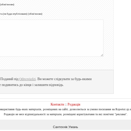
 (обов'язково)
а (не буде опубліковано) (обов'язково)
. Поданий під
Odpowiedzi
. Ви можете слідкувати за будь-якими
е подивитись до кінця і залишити відповідь.
Контакти
::
Редакція
Використання будь-яких матеріалів, розміщених на сайті, дозволяється за умови посилання на Reporter.zp.u
Редакція не несе відповідальності за матеріали, розміщені користувачами та які помічені "реклама".
Сантехнік Умань