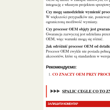
integrację z własnym projektem sprzętow
Czy mogę samodzielnie wymienić pro
W większości przypadków nie, ponieważ 
ograniczoną możliwość wymiany.
Czy procesor OEM objęty jest gwaran
Gwarancja zazwyczaj jest udzielana prze
OEM, więc warunki mogą się różnić.
Jak odróżnić procesor OEM od detali
Procesor OEM zwykle nie posiada pełne
akcesoriów, które są standardem w wersja
Рекомендуємо:
CO ZNACZY OEM PRZY PRO
▶️▶️▶️
SPALIC CEGLE CO TO 
ЗАЛИШИТИ КОМЕНТАР