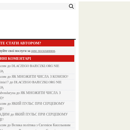
ЕТЕ СТАТИ АВТОРОМ?
нуйте свої послуги за
цим посиланням
.
АННІ КОМЕНТАРІ
аксим
до
DLACZEGO BAJECZKI.ORG NIE
JĄ
аксим
до
ЯК МНОЖИТИ ЧИСЛА З КОМОЮ?
kinia17
до
DLACZEGO BAJECZKI.ORG NIE
JĄ
nabondaryna
до
ЯК МНОЖИТИ ЧИСЛА З
Ю?
аксим
до
ЯКИЙ ПУЛЬС ПРИ СЕРЦЕВОМУ
І?
ВАДИМ
до
ЯКИЙ ПУЛЬС ПРИ СЕРЦЕВОМУ
І?
аксим
до
Велика політика з Євгенієм Кисельовим