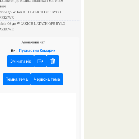
ejkkemeron
до
Велика політика з Євгенієм
овим
аксим
до
W JAKICH LATACH OFE BYŁO
AZKOWE
rolcia-06
до
W JAKICH LATACH OFE BYŁO
AZKOWE
Анонімний чат
Ви:
Пухнастий Комарик
Змінити нік
Темна тема
Червона тема