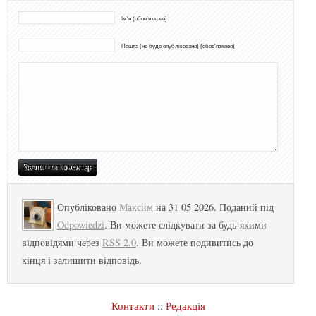
Ім'я (обов'язково)
Пошта (не буде опубліковано) (обов'язково)
Опубліковано
Максим
на 31 05 2026. Поданий під
Odpowiedzi
. Ви можете слідкувати за будь-якими
відповідями через
RSS 2.0
. Ви можете подивитись до
кінця і залишити відповідь.
Контакти
::
Редакція