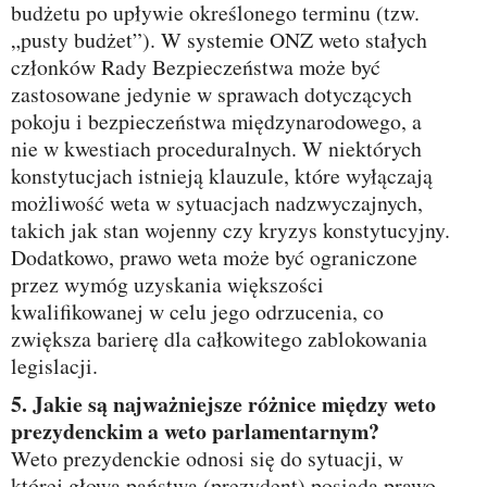
budżetu po upływie określonego terminu (tzw.
„pusty budżet”). W systemie ONZ weto stałych
członków Rady Bezpieczeństwa może być
zastosowane jedynie w sprawach dotyczących
pokoju i bezpieczeństwa międzynarodowego, a
nie w kwestiach proceduralnych. W niektórych
konstytucjach istnieją klauzule, które wyłączają
możliwość weta w sytuacjach nadzwyczajnych,
takich jak stan wojenny czy kryzys konstytucyjny.
Dodatkowo, prawo weta może być ograniczone
przez wymóg uzyskania większości
kwalifikowanej w celu jego odrzucenia, co
zwiększa barierę dla całkowitego zablokowania
legislacji.
5. Jakie są najważniejsze różnice między weto
prezydenckim a weto parlamentarnym?
Weto prezydenckie odnosi się do sytuacji, w
której głowa państwa (prezydent) posiada prawo