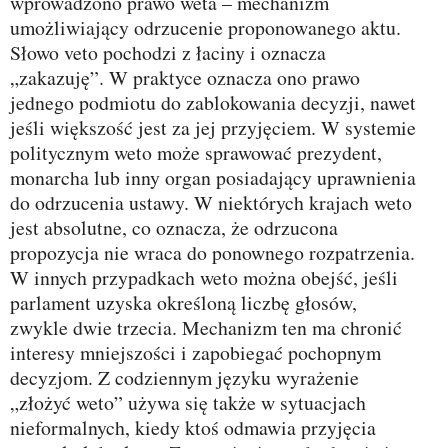
wprowadzono prawo weta – mechanizm
umożliwiający odrzucenie proponowanego aktu.
Słowo veto pochodzi z łaciny i oznacza
„zakazuję”. W praktyce oznacza ono prawo
jednego podmiotu do zablokowania decyzji, nawet
jeśli większość jest za jej przyjęciem. W systemie
politycznym weto może sprawować prezydent,
monarcha lub inny organ posiadający uprawnienia
do odrzucenia ustawy. W niektórych krajach weto
jest absolutne, co oznacza, że odrzucona
propozycja nie wraca do ponownego rozpatrzenia.
W innych przypadkach weto można obejść, jeśli
parlament uzyska określoną liczbę głosów,
zwykle dwie trzecia. Mechanizm ten ma chronić
interesy mniejszości i zapobiegać pochopnym
decyzjom. Z codziennym języku wyrażenie
„złożyć weto” używa się także w sytuacjach
nieformalnych, kiedy ktoś odmawia przyjęcia