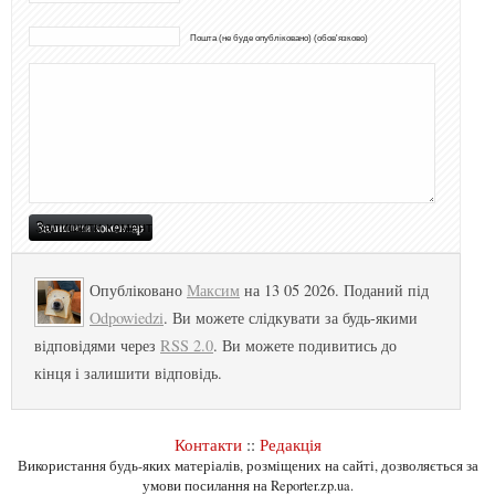
Пошта (не буде опубліковано) (обов'язково)
Опубліковано
Максим
на 13 05 2026. Поданий під
Odpowiedzi
. Ви можете слідкувати за будь-якими
відповідями через
RSS 2.0
. Ви можете подивитись до
кінця і залишити відповідь.
Контакти
::
Редакція
Використання будь-яких матеріалів, розміщених на сайті, дозволяється за
умови посилання на Reporter.zp.ua.