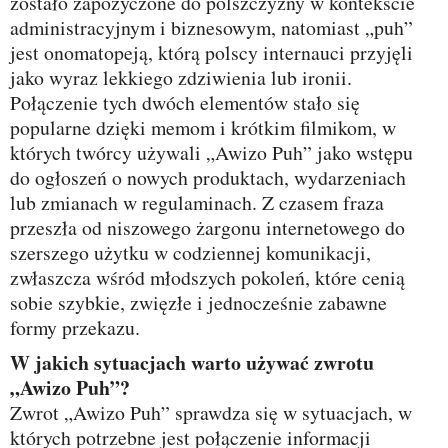
zostało zapożyczone do polszczyzny w kontekście
administracyjnym i biznesowym, natomiast „puh”
jest onomatopeją, którą polscy internauci przyjęli
jako wyraz lekkiego zdziwienia lub ironii.
Połączenie tych dwóch elementów stało się
popularne dzięki memom i krótkim filmikom, w
których twórcy używali „Awizo Puh” jako wstępu
do ogłoszeń o nowych produktach, wydarzeniach
lub zmianach w regulaminach. Z czasem fraza
przeszła od niszowego żargonu internetowego do
szerszego użytku w codziennej komunikacji,
zwłaszcza wśród młodszych pokoleń, które cenią
sobie szybkie, zwięzłe i jednocześnie zabawne
formy przekazu.
W jakich sytuacjach warto używać zwrotu
„Awizo Puh”?
Zwrot „Awizo Puh” sprawdza się w sytuacjach, w
których potrzebne jest połączenie informacji