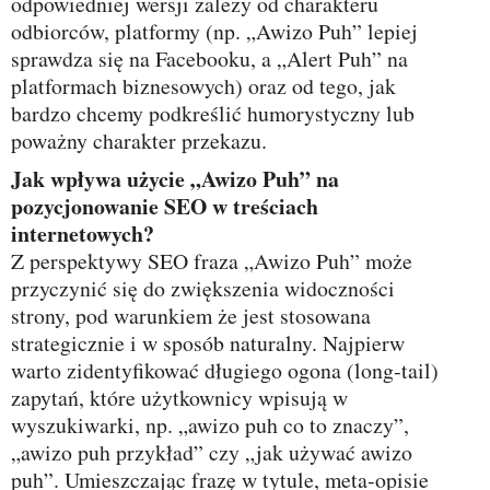
odpowiedniej wersji zależy od charakteru
odbiorców, platformy (np. „Awizo Puh” lepiej
sprawdza się na Facebooku, a „Alert Puh” na
platformach biznesowych) oraz od tego, jak
bardzo chcemy podkreślić humorystyczny lub
poważny charakter przekazu.
Jak wpływa użycie „Awizo Puh” na
pozycjonowanie SEO w treściach
internetowych?
Z perspektywy SEO fraza „Awizo Puh” może
przyczynić się do zwiększenia widoczności
strony, pod warunkiem że jest stosowana
strategicznie i w sposób naturalny. Najpierw
warto zidentyfikować długiego ogona (long‑tail)
zapytań, które użytkownicy wpisują w
wyszukiwarki, np. „awizo puh co to znaczy”,
„awizo puh przykład” czy „jak używać awizo
puh”. Umieszczając frazę w tytule, meta‑opisie