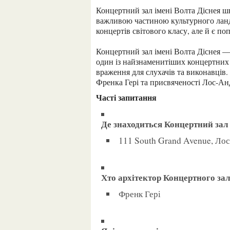
Концертний зал імені Волта Діснея швидко став іконкою архітектури Лос-Анджелеса та
важливою частиною культурного ландш
концертів світового класу, але й є по
Концертний зал імені Волта Діснея — це архітектурний, акустичний і культурний шедевр. Це
один із найзнаменитіших концертних з
враження для слухачів та виконавців. 
Френка Гері та присвяченості Лос-Ан
Часті запитання
Де знаходиться Концертний зал
111 South Grand Avenue, Л
Хто архітектор Концертного за
Френк Гері