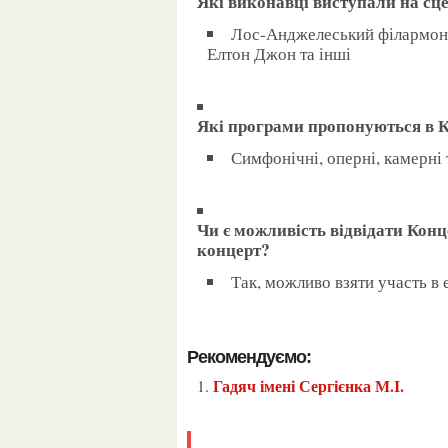
Які виконавці виступали на сц
Лос-Анджелеський філармонічний оркестр, Пласідо Домінго, Анна Нетребко,
Елтон Джон та інші
Які програми пропонуються в 
Симфонічні, оперні, камерні
Чи є можливість відвідати Концертний зал імені Волта Діснея без квитка на
концерт?
Так, можливо взяти участь в 
Рекомендуємо:
Гадяч імені Сергієнка М.І.