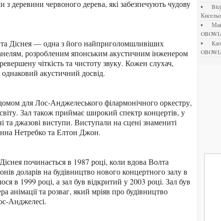
и з деревини червоного дерева, які забезпечують чудову
bl
Кисель
М
OBOWI
ka
анелям, розробленим японським акустичним інженером
OBOWI
ревершену чіткість та чистоту звуку. Кожен слухач,
ає однаковий акустичний досвід.
світу. Зал також приймає широкий спектр концертів, у
ні та джазові виступи. Виступали на сцені знамениті
 Анна Нетребко та Елтон Джон.
йонів доларів на будівництво нового концертного залу в
я в 1999 році, а зал був відкритий у 2003 році. Зал був
ра анімації та розваг, який мріяв про будівництво
ос-Анджелесі.