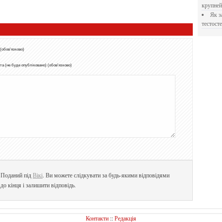
крупне
Як застосовувати Прегніл для відновлення
тестосте
 (обов'язково)
а (не буде опубліковано) (обов'язково)
. Поданий під
Вікі
. Ви можете слідкувати за будь-якими відповідями
до кінця і залишити відповідь.
Контакти
::
Редакція