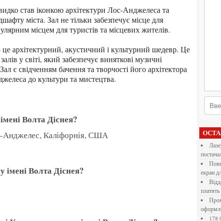
афту міста. Зал не тільки забезпечує місце для
пулярним місцем для туристів та місцевих жителів.
алів у світі, який забезпечує виняткові музичні
Зал є свідченням бачення та творчості його архітектора
джелеса до культури та мистецтва.
 імені Волта Діснея?
ос-Анджелес, Каліфорнія, США
ОСТ
Лазерна різка металу: як обрати технологію,
постача
Повнокольорові LED екрани для бізнесу: як обрати
лу імені Волта Діснея?
екран д
Віддалена робота для дівчат: які формати справді
платять
Промокоди E-Groshi та їх застосування під час
оформл
178 000 долларов на обучение в UC Berkeley Haas.