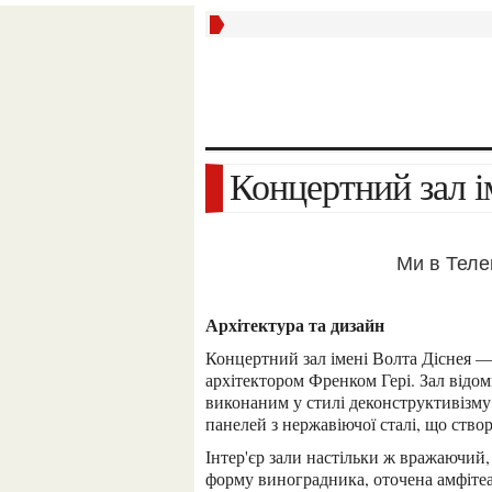
Концертний зал 
Ми в Тел
Архітектура та дизайн
Концертний зал імені Волта Діснея — архітектурне диво, спроектоване успішним
архітектором Френком Гері. Зал відо
виконаним у стилі деконструктивізму.
панелей з нержавіючої сталі, що ств
Інтер'єр зали настільки ж вражаючий, як і його зовнішній вигляд. Головна концертна зала має
форму виноградника, оточена амфітеат