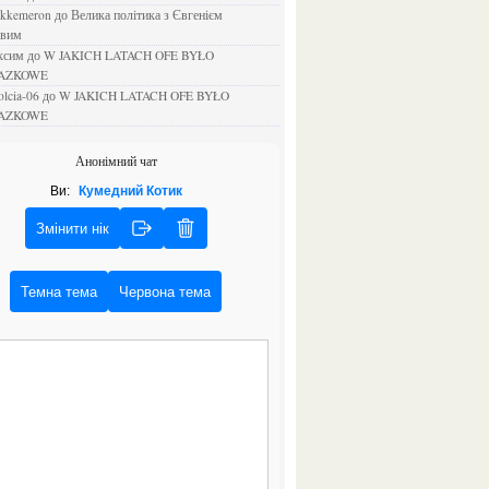
ejkkemeron
до
Велика політика з Євгенієм
овим
аксим
до
W JAKICH LATACH OFE BYŁO
AZKOWE
rolcia-06
до
W JAKICH LATACH OFE BYŁO
AZKOWE
Анонімний чат
Ви:
Кумедний Котик
Змінити нік
Темна тема
Червона тема