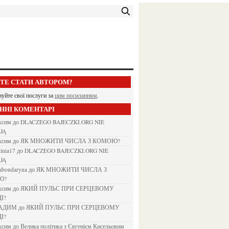
ЕТЕ СТАТИ АВТОРОМ?
нуйте свої послуги за
цим посиланням
.
АННІ КОМЕНТАРІ
аксим
до
DLACZEGO BAJECZKI.ORG NIE
JĄ
аксим
до
ЯК МНОЖИТИ ЧИСЛА З КОМОЮ?
kinia17
до
DLACZEGO BAJECZKI.ORG NIE
JĄ
nabondaryna
до
ЯК МНОЖИТИ ЧИСЛА З
Ю?
аксим
до
ЯКИЙ ПУЛЬС ПРИ СЕРЦЕВОМУ
І?
ВАДИМ
до
ЯКИЙ ПУЛЬС ПРИ СЕРЦЕВОМУ
І?
аксим
до
Велика політика з Євгенієм Кисельовим