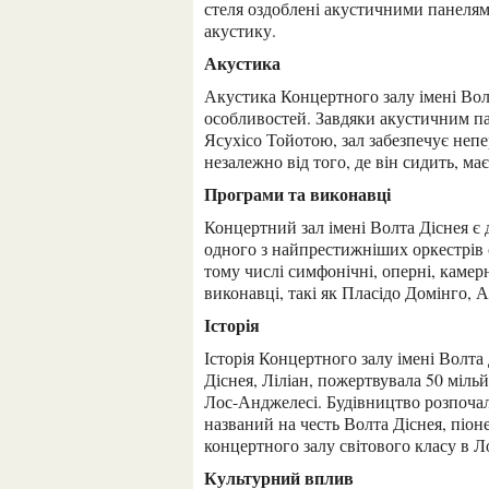
стеля оздоблені акустичними панелям
акустику.
Акустика
Акустика Концертного залу імені Волта Діснея — одна з його найприголомшливіших
особливостей. Завдяки акустичним п
Ясухісо Тойотою, зал забезпечує непе
незалежно від того, де він сидить, м
Програми та виконавці
Концертний зал імені Волта Діснея є домом для Лос-Анджелеського філармонічного оркестру,
одного з найпрестижніших оркестрів 
тому числі симфонічні, оперні, камер
виконавці, такі як Пласідо Домінго,
Історія
Історія Концертного залу імені Волта Діснея починається в 1987 році, коли вдова Волта
Діснея, Ліліан, пожертвувала 50 міль
Лос-Анджелесі. Будівництво розпочалос
названий на честь Волта Діснея, піоне
концертного залу світового класу в Л
Культурний вплив