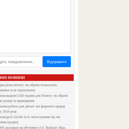
Відправити
АННІ НОВИНИ
льника та не переплатити
ля вулиці та приміщення
 у 2026 році
ення кредиту