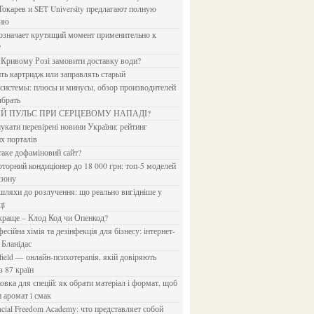
Токарев и SET University предлагают полную
дию
?
в Кривому Розі замовити доставку води?
ить картридж или заправлять старый
ыбрать
ИЙ ПУЛЬС ПРИ СЕРЦЕВОМУ НАПАДІ?
х порталів
 таке дофаміновий сайт?
езону
ці
 краще – Клод Код чи Опенкод?
 Бланідас
з 87 країн
и аромат і смак