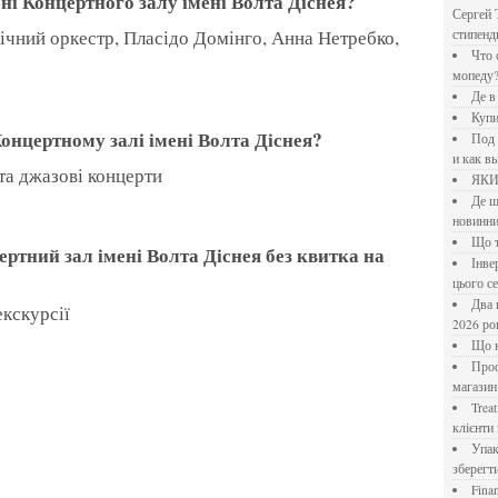
ені Концертного залу імені Волта Діснея?
Сергей 
стипен
Что означает крутящий момент применительно к
мопеду
Де 
Куп
Концертному залі імені Волта Діснея?
Под системы: плюсы и минусы, обзор производителей
и как в
 та джазові концерти
ЯК
Де шукати перевірені новини України: рейтинг
новинни
Що
Інверторний кондиціонер до 18 000 грн: топ-5 моделей
цього с
Два шляхи до розлучення: що реально вигідніше у
екскурсії
2026 ро
Що
Професійна хімія та дезінфекція для бізнесу: інтернет-
магазин
Treatfield — онлайн-психотерапія, якій довіряють
клієнти 
Упаковка для спецій: як обрати матеріал і формат, щоб
зберегт
Financial Freedom Academy: что представляет собой