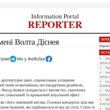
Information Portal
REPORTER
імені Волта Діснея
ХОЧ
Запропо
ОСТ
еграм
Ми у Фейсбук
М
DZIAŁA
М
iza
DZIAŁA
iri
мий своїм незвичайним, нестандартним дизайном,
КОМО
 Фасад будівлі складається з хвилястих, скручених
М
орює унікальний та вражаючий візуальний ефект.
НАПАД
Я
НАПАД
ром балконів, які підіймаються вгору до стелі. Стіни та
М