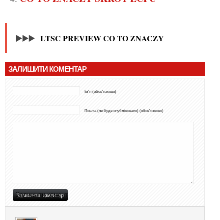
▶️▶️▶️
LTSC PREVIEW CO TO ZNACZY
ЗАЛИШИТИ КОМЕНТАР
Ім'я (обов'язково)
Пошта (не буде опубліковано) (обов'язково)