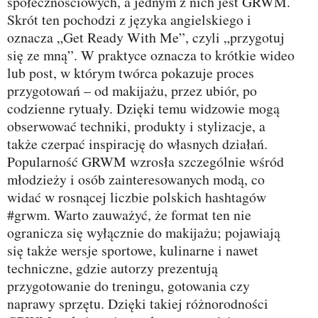
społecznościowych, a jednym z nich jest GRWM.
Skrót ten pochodzi z języka angielskiego i
oznacza „Get Ready With Me”, czyli „przygotuj
się ze mną”. W praktyce oznacza to krótkie wideo
lub post, w którym twórca pokazuje proces
przygotowań – od makijażu, przez ubiór, po
codzienne rytuały. Dzięki temu widzowie mogą
obserwować techniki, produkty i stylizacje, a
także czerpać inspirację do własnych działań.
Popularność GRWM wzrosła szczególnie wśród
młodzieży i osób zainteresowanych modą, co
widać w rosnącej liczbie polskich hashtagów
#grwm. Warto zauważyć, że format ten nie
ogranicza się wyłącznie do makijażu; pojawiają
się także wersje sportowe, kulinarne i nawet
techniczne, gdzie autorzy prezentują
przygotowanie do treningu, gotowania czy
naprawy sprzętu. Dzięki takiej różnorodności