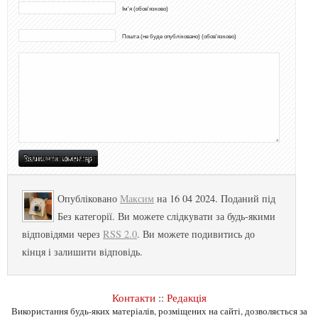
Ім'я (обов'язково)
Пошта (не буде опубліковано) (обов'язково)
Опубліковано
Максим
на 16 04 2024. Поданий під
Без категорії. Ви можете слідкувати за будь-якими
відповідями через
RSS 2.0
. Ви можете подивитись до
кінця і залишити відповідь.
Контакти
::
Редакція
Використання будь-яких матеріалів, розміщених на сайті, дозволяється за