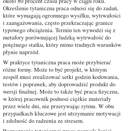
około 80 procent czasu pracy w ciągu roku.
Określenie tytaniczna praca odnosi się do zadań,
które wymagają ogromnego wysiłku, wytrwałości
i zaangażowania, często przekraczając granice
typowego obciążenia. Termin ten wywodzi się z
metafory porównującej ludzką wytrwałość do
potężnego statku, który mimo trudnych warunków
płynie naprzód.
W praktyce tytaniczna praca może przybierać
różne formy. Może to być projekt, w którym
zespół musi zrealizować setki godzin kodowania,
testów i poprawek, aby doprowadzić produkt do
wersji finalnej. Może to także być praca fizyczna,
w której pracownik podnosi ciężkie materiały
przez wiele dni, nie przerywając rytmu. W obu
przypadkach kluczowe jest utrzymanie motywacji
i zdolność do radzenia ze stresem.
Rozpoznanie tytanicznej pracy pozwala lepiej