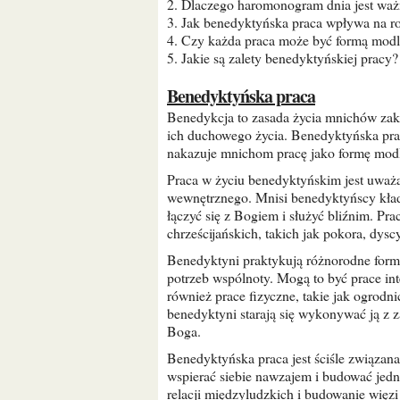
2. Dlaczego haromonogram dnia jest waż
3. Jak benedyktyńska praca wpływa na 
4. Czy każda praca może być formą modl
5. Jakie są zalety benedyktyńskiej pracy?
Benedyktyńska praca
Benedykcja to zasada życia mnichów zakonu świętego Benedykta, których praca jest integralną częścią
ich duchowego życia. Benedyktyńska pra
nakazuje mnichom pracę jako formę modl
Praca w życiu benedyktyńskim jest uważana za środek do osiągnięcia doskonałości duchowej i wzrostu
wewnętrznego. Mnisi benedyktyńscy kład
łączyć się z Bogiem i służyć bliźnim. Pra
chrześcijańskich, takich jak pokora, dysc
Benedyktyni praktykują różnorodne formy pracy, w zależności od indywidualnych umiejętności i
potrzeb wspólnoty. Mogą to być prace inte
również prace fizyczne, takie jak ogrodni
benedyktyni starają się wykonywać ją z z
Boga.
Benedyktyńska praca jest ściśle związana z życiem wspólnoty zakonnej. Mnisi pracują razem, aby
wspierać siebie nawzajem i budować jedn
relacji międzyludzkich i budowanie więz