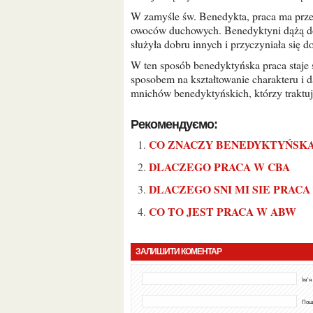
W zamyśle św. Benedykta, praca ma przede wszystkim służyć potrzebom wspólnoty i przynoszeniu
owoców duchowych. Benedyktyni dążą do t
służyła dobru innych i przyczyniała się 
W ten sposób benedyktyńska praca staje się nie tylko formą codziennej aktywności, ale także
sposobem na kształtowanie charakteru i dą
mnichów benedyktyńskich, którzy traktują
Рекомендуємо:
CO ZNACZY BENEDYKTYŃSK
DLACZEGO PRACA W CBA
DLACZEGO SNI MI SIE PRACA
CO TO JEST PRACA W ABW
ЗАЛИШИТИ КОМЕНТАР
Ім'я
Пошт