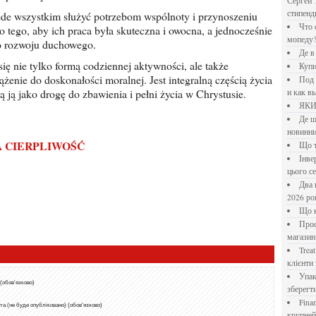
Сергей 
стипен
Что означает крутящий момент применительно к
ego, aby ich praca była skuteczna i owocna, a jednocześnie
мопеду
do rozwoju duchowego.
Де 
Куп
żenie do doskonałości moralnej. Jest integralną częścią życia
Под системы: плюсы и минусы, обзор производителей
 ją jako drogę do zbawienia i pełni życia w Chrystusie.
и как в
ЯК
Де шукати перевірені новини України: рейтинг
новинни
A CIERPLIWOŚĆ
Що
Інверторний кондиціонер до 18 000 грн: топ-5 моделей
цього с
Два шляхи до розлучення: що реально вигідніше у
2026 ро
Що
Професійна хімія та дезінфекція для бізнесу: інтернет-
магазин
Treatfield — онлайн-психотерапія, якій довіряють
клієнти 
Упаковка для спецій: як обрати матеріал і формат, щоб
 (обов'язково)
зберегт
Financial Freedom Academy: что представляет собой
а (не буде опубліковано) (обов'язково)
крупне