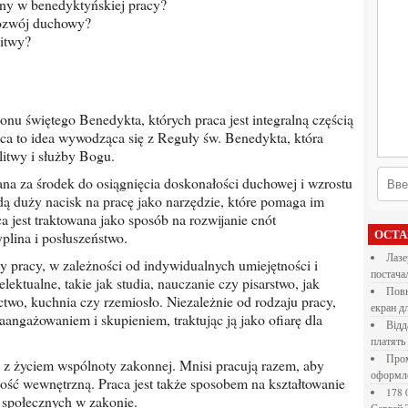
ny w benedyktyńskiej pracy?
rozwój duchowy?
itwy?
ca to idea wywodząca się z Reguły św. Benedykta, która
itwy i służby Bogu.
ą duży nacisk na pracę jako narzędzie, które pomaga im
ca jest traktowana jako sposób na rozwijanie cnót
yplina i posłuszeństwo.
ОСТ
Лазерна різка металу: як обрати технологію,
постача
lektualne, takie jak studia, nauczanie czy pisarstwo, jak
Повнокольорові LED екрани для бізнесу: як обрати
ctwo, kuchnia czy rzemiosło. Niezależnie od rodzaju pracy,
екран д
aangażowaniem i skupieniem, traktując ją jako ofiarę dla
Віддалена робота для дівчат: які формати справді
платять
Промокоди E-Groshi та їх застосування під час
оформл
ość wewnętrzną. Praca jest także sposobem na kształtowanie
178 000 долларов на обучение в UC Berkeley Haas.
i społecznych w zakonie.