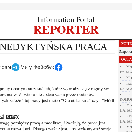
Information Portal
REPORTER
BENEDYKTYŃSKA PRACA
ХОЧ
Запропо
ОСТ
еграм
Ми у Фейсбук
М
DZIAŁA
М
iza
DZIAŁA
tworzona w VI wieku i jest stosowana przez mnichów
iri
ych założeń tej pracy jest motto “Ora et Labora” czyli “Módl
КОМО
М
НАПАД
ej pracy
Я
НАПАД
М
owemu rozwojowi. Dlatego ważne jest, aby wykonywać swoje