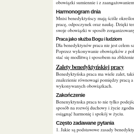
obowiązki sumiennie i z zaangażowaniem, 
Harmonogram dnia
Mnisi benedyktyńscy mają ściśle określony harmonogram dnia, który obejmuje czas na modlitwę,
pracę, odpoczynek oraz naukę. Dzięki t
swoje obowiązki w sposób zorganizowan
Praca jako służba Bogu i ludziom
Dla benedyktynów praca nie jest celem samym w sobie, ale sposobem na służbę Bogu i ludziom.
Poprzez wykonywanie obowiązków z poko
stać się modlitwą i sposobem na zbliżeni
Zalety benedyktyńskiej pracy
Benedyktyńska praca ma wiele zalet, takich jak rozwój duchowy, efektywne zarządzanie czasem,
znalezienie równowagi pomiędzy pracą a 
wykonywanych obowiązkach.
Zakończenie
Benenyktynska praca to nie tylko podejście do wykonywania obowiązków zawodowych, ale również
sposób na rozwój duchowy i życie zgodne
osiągnąć harmonię i spokój w życiu.
Często zadawane pytania
1. Jakie są podstawowe zasady benedykt