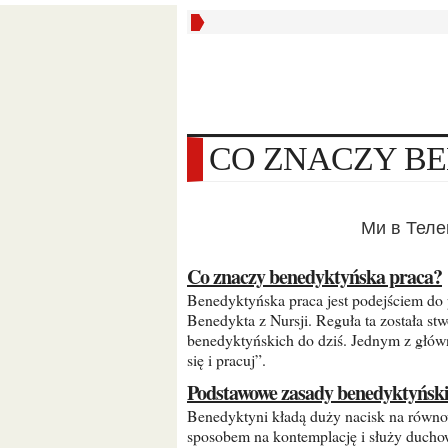
CO ZNACZY 
Ми в Тел
Co znaczy benedyktyńska praca?
Benedyktyńska praca jest podejściem do pracy opartym na zasadach, które wywodzą się z reguły św.
Benedykta z Nursji. Reguła ta została s
benedyktyńskich do dziś. Jednym z główn
się i pracuj”.
Podstawowe zasady benedyktyński
Benedyktyni kładą duży nacisk na równowagę pomiędzy pracą a modlitwą. Uważają, że praca jest
sposobem na kontemplację i służy duch