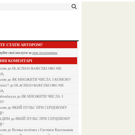
ЕТЕ СТАТИ АВТОРОМ?
нуйте свої послуги за
цим посиланням
.
АННІ КОМЕНТАРІ
аксим
до
DLACZEGO BAJECZKI.ORG NIE
JĄ
аксим
до
ЯК МНОЖИТИ ЧИСЛА З КОМОЮ?
kinia17
до
DLACZEGO BAJECZKI.ORG NIE
JĄ
nabondaryna
до
ЯК МНОЖИТИ ЧИСЛА З
Ю?
аксим
до
ЯКИЙ ПУЛЬС ПРИ СЕРЦЕВОМУ
І?
ВАДИМ
до
ЯКИЙ ПУЛЬС ПРИ СЕРЦЕВОМУ
І?
аксим
до
Велика політика з Євгенієм Кисельовим