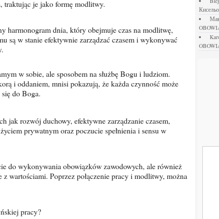
bl
traktując je jako formę modlitwy.
Кисель
М
OBOWI
ka
emu są w stanie efektywnie zarządzać czasem i wykonywać
OBOWI
y.
rą i oddaniem, mnisi pokazują, że każda czynność może
e się do Boga.
życiem prywatnym oraz poczucie spełnienia i sensu w
 z wartościami. Poprzez połączenie pracy i modlitwy, można
yńskiej pracy?