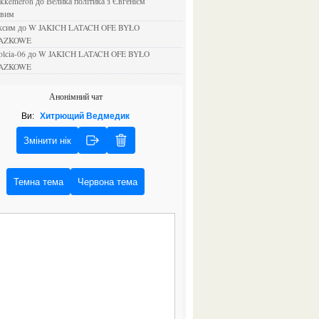
ejkkemeron
до
Велика політика з Євгенієм
овим
аксим
до
W JAKICH LATACH OFE BYŁO
AZKOWE
rolcia-06
до
W JAKICH LATACH OFE BYŁO
AZKOWE
Анонімний чат
Ви:
Хитрющий Ведмедик
Змінити нік
Темна тема
Червона тема