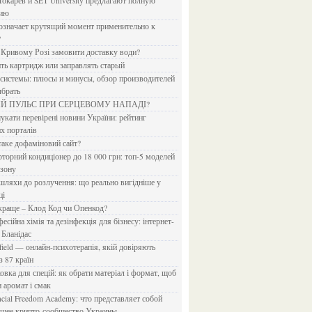
Токарев и SET University предлагают полную
дию
?
в Кривому Розі замовити доставку води?
ить картридж или заправлять старый
ыбрать
ИЙ ПУЛЬС ПРИ СЕРЦЕВОМУ НАПАДІ?
х порталів
 таке дофаміновий сайт?
езону
ці
 краще – Клод Код чи Опенкод?
 Бланідас
з 87 країн
и аромат і смак
йшее крипто-сообщество Украины