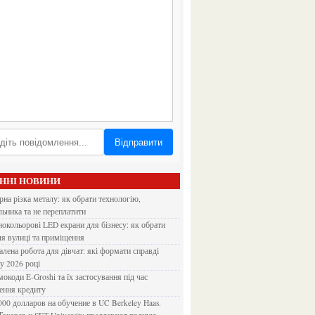
Відправити
АННІ НОВИНИ
льника та не переплатити
ля вулиці та приміщення
 у 2026 році
ення кредиту