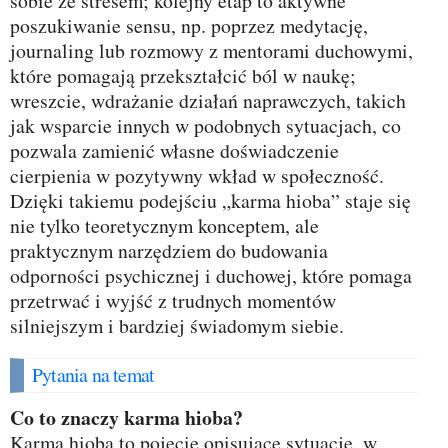
sobie ze stresem; kolejny etap to aktywne
poszukiwanie sensu, np. poprzez medytację,
journaling lub rozmowy z mentorami duchowymi,
które pomagają przekształcić ból w naukę;
wreszcie, wdrażanie działań naprawczych, takich
jak wsparcie innych w podobnych sytuacjach, co
pozwala zamienić własne doświadczenie
cierpienia w pozytywny wkład w społeczność.
Dzięki takiemu podejściu „karma hioba” staje się
nie tylko teoretycznym konceptem, ale
praktycznym narzędziem do budowania
odporności psychicznej i duchowej, które pomaga
przetrwać i wyjść z trudnych momentów
silniejszym i bardziej świadomym siebie.
Pytania na temat
Co to znaczy karma hioba?
Karma hioba to pojęcie opisujące sytuację, w