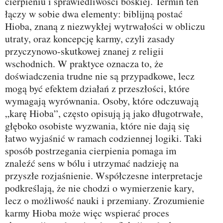
cierpieniu i sprawiedliwości boskiej. Termin ten
łączy w sobie dwa elementy: biblijną postać
Hioba, znaną z niezwykłej wytrwałości w obliczu
utraty, oraz koncepcję karmy, czyli zasady
przyczynowo‑skutkowej znanej z religii
wschodnich. W praktyce oznacza to, że
doświadczenia trudne nie są przypadkowe, lecz
mogą być efektem działań z przeszłości, które
wymagają wyrównania. Osoby, które odczuwają
„karę Hioba”, często opisują ją jako długotrwałe,
głęboko osobiste wyzwania, które nie dają się
łatwo wyjaśnić w ramach codziennej logiki. Taki
sposób postrzegania cierpienia pomaga im
znaleźć sens w bólu i utrzymać nadzieję na
przyszłe rozjaśnienie. Współczesne interpretacje
podkreślają, że nie chodzi o wymierzenie kary,
lecz o możliwość nauki i przemiany. Zrozumienie
karmy Hioba może więc wspierać proces