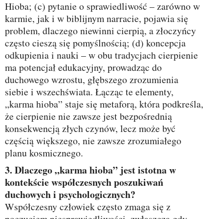
Hioba; (c) pytanie o sprawiedliwość – zarówno w
karmie, jak i w biblijnym narracie, pojawia się
problem, dlaczego niewinni cierpią, a złoczyńcy
często cieszą się pomyślnością; (d) koncepcja
odkupienia i nauki – w obu tradycjach cierpienie
ma potencjał edukacyjny, prowadząc do
duchowego wzrostu, głębszego zrozumienia
siebie i wszechświata. Łącząc te elementy,
„karma hioba” staje się metaforą, która podkreśla,
że cierpienie nie zawsze jest bezpośrednią
konsekwencją złych czynów, lecz może być
częścią większego, nie zawsze zrozumiałego
planu kosmicznego.
3. Dlaczego „karma hioba” jest istotna w
kontekście współczesnych poszukiwań
duchowych i psychologicznych?
Współczesny człowiek często zmaga się z
poczuciem niesprawiedliwości, zwłaszcza gdy