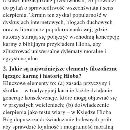
losowe, niezasłużone przeciwności, co prowadzi
do pytań o sprawiedliwość wszechświata i sens
cierpienia. Termin ten zyskał popularność w
dyskusjach internetowych, blogach duchowych
oraz w literaturze popularnonaukowej, gdzie
autorzy starają się połączyć wschodnią koncepcję
karmy z biblijnym przykładem Hioba, aby
zilustrować uniwersalne dylematy moralne i
egzystencjalne.
2. Jakie są najważniejsze elementy filozoficzne
łączące karmę i historię Hioba?
Kluczowe elementy to: (a) zasada przyczyny i
skutku – w tradycyjnej karmie każde działanie
generuje konsekwencje, które mogą objawiać się
w przyszłych wcieleniach; (b) doświadczenie
cierpienia jako testu wiary – w Księdze Hioba
Bóg dopuszcza doświadczanie bolesnych prób,
aby sprawdzić lojalność i integralność moralną