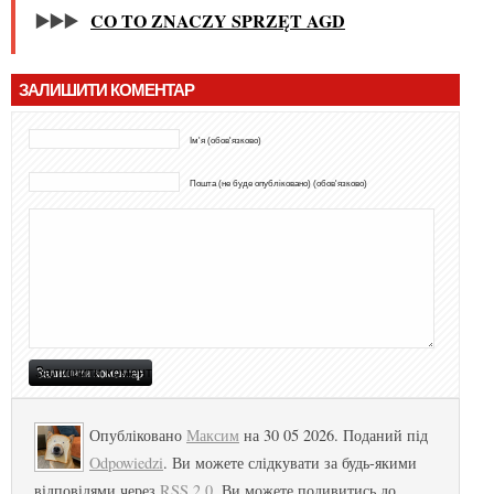
▶️▶️▶️
CO TO ZNACZY SPRZĘT AGD
ЗАЛИШИТИ КОМЕНТАР
Ім'я (обов'язково)
Пошта (не буде опубліковано) (обов'язково)
Опубліковано
Максим
на 30 05 2026. Поданий під
Odpowiedzi
. Ви можете слідкувати за будь-якими
відповідями через
RSS 2.0
. Ви можете подивитись до