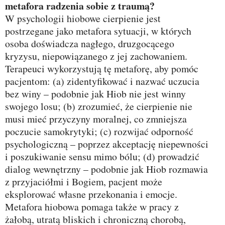
metafora radzenia sobie z traumą?
W psychologii hiobowe cierpienie jest
postrzegane jako metafora sytuacji, w których
osoba doświadcza nagłego, druzgocącego
kryzysu, niepowiązanego z jej zachowaniem.
Terapeuci wykorzystują tę metaforę, aby pomóc
pacjentom: (a) zidentyfikować i nazwać uczucia
bez winy – podobnie jak Hiob nie jest winny
swojego losu; (b) zrozumieć, że cierpienie nie
musi mieć przyczyny moralnej, co zmniejsza
poczucie samokrytyki; (c) rozwijać odporność
psychologiczną – poprzez akceptację niepewności
i poszukiwanie sensu mimo bólu; (d) prowadzić
dialog wewnętrzny – podobnie jak Hiob rozmawia
z przyjaciółmi i Bogiem, pacjent może
eksplorować własne przekonania i emocje.
Metafora hiobowa pomaga także w pracy z
żałobą, utratą bliskich i chroniczną chorobą,