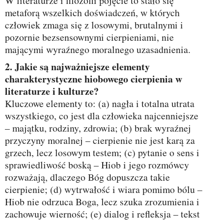
W literaturze i filozofii pojęcie to stało się
metaforą wszelkich doświadczeń, w których
człowiek zmaga się z losowymi, brutalnymi i
pozornie bezsensownymi cierpieniami, nie
mającymi wyraźnego moralnego uzasadnienia.
2. Jakie są najważniejsze elementy
charakterystyczne hiobowego cierpienia w
literaturze i kulturze?
Kluczowe elementy to: (a) nagła i totalna utrata
wszystkiego, co jest dla człowieka najcenniejsze
– majątku, rodziny, zdrowia; (b) brak wyraźnej
przyczyny moralnej – cierpienie nie jest karą za
grzech, lecz losowym testem; (c) pytanie o sens i
sprawiedliwość boską – Hiob i jego rozmówcy
rozważają, dlaczego Bóg dopuszcza takie
cierpienie; (d) wytrwałość i wiara pomimo bólu –
Hiob nie odrzuca Boga, lecz szuka zrozumienia i
zachowuje wierność; (e) dialog i refleksja – tekst