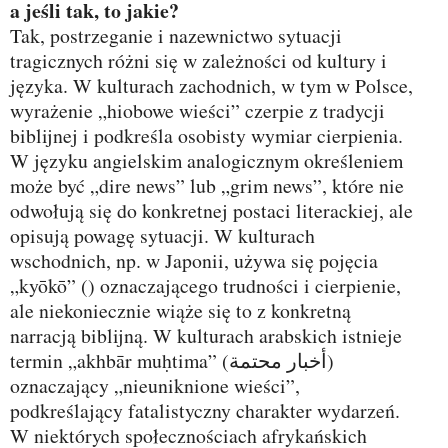
a jeśli tak, to jakie?
Tak, postrzeganie i nazewnictwo sytuacji
tragicznych różni się w zależności od kultury i
języka. W kulturach zachodnich, w tym w Polsce,
wyrażenie „hiobowe wieści” czerpie z tradycji
biblijnej i podkreśla osobisty wymiar cierpienia.
W języku angielskim analogicznym określeniem
może być „dire news” lub „grim news”, które nie
odwołują się do konkretnej postaci literackiej, ale
opisują powagę sytuacji. W kulturach
wschodnich, np. w Japonii, używa się pojęcia
„kyōkō” () oznaczającego trudności i cierpienie,
ale niekoniecznie wiąże się to z konkretną
narracją biblijną. W kulturach arabskich istnieje
termin „akhbār muḥtima” (أخبار محتمة)
oznaczający „nieuniknione wieści”,
podkreślający fatalistyczny charakter wydarzeń.
W niektórych społecznościach afrykańskich