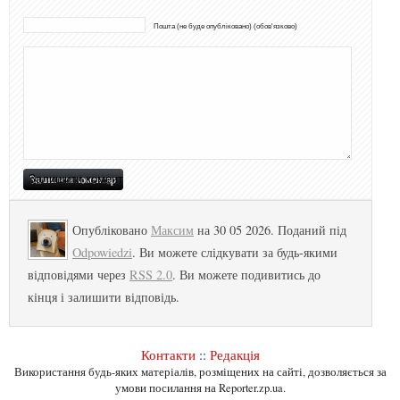
Пошта (не буде опубліковано) (обов'язково)
Опубліковано
Максим
на 30 05 2026. Поданий під
Odpowiedzi
. Ви можете слідкувати за будь-якими
відповідями через
RSS 2.0
. Ви можете подивитись до
кінця і залишити відповідь.
Контакти
::
Редакція
Використання будь-яких матеріалів, розміщених на сайті, дозволяється за
умови посилання на Reporter.zp.ua.