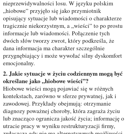
nieprzewidywalności losu. W języku polskim
„hiobowe” przyjęło się jako przymiotnik
opisujący sytuacje lub wiadomości o charakterze
tragicznie niekorzystnym, a „wieści” to po prostu
informacje lub wiadomości. Połączenie tych
dwóch słów tworzy zwrot, który podkreśla, że
dana informacja ma charakter szczególnie
przygnębiający i może wywołać silny dyskomfort
emocjonalny.
2. Jakie sytuacje w życiu codziennym mogą być
określane jako „hiobowe wieści”?
Hiobowe wieści mogą pojawiać się w różnych
kontekstach, zarówno w sferze prywatnej, jak i
zawodowej. Przykłady obejmują: otrzymanie
diagnozy poważnej choroby, która zagraża życiu
lub znacząco ogranicza jakość życia; informację o
utracie pracy w wyniku restrukturyzacji firmy,
zwłaszcza gdy nie ma alternatywnych możliwości