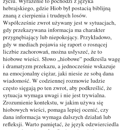
życiu. Wyrażenie to pochodzi z języka
hebrajskiego, gdzie Hiob był postacią biblijną
znaną z cierpienia i trudnych losów.
Współcześnie zwrot używany jest w sytuacjach,
gdy przekazywana informacja ma charakter
przygnębiający lub niepokojący. Przykładowo,
gdy w mediach pojawia się raport o rosnącej
liczbie zachorowań, można usłyszeć, że to
hiobowe wieści. Słowo „hiobowe” podkreśla wagę
i dramatyzm przekazu, a jednocześnie wskazuje
na emocjonalny ciężar, jaki niesie ze sobą dana
wiadomość. W codziennej rozmowie ludzie
często sięgają po ten zwrot, aby podkreślić, że
sytuacja wymaga uwagi i nie jest trywialna.
Zrozumienie kontekstu, w jakim używa się
hiobowych wieści, pomaga lepiej ocenić, czy
dana informacja wymaga dalszych działań lub
refleksji. Warto pamiętać, że język odzwierciedla