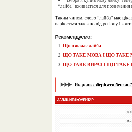
“лайба” вживається для позначення 
Таким чином, слово “лайба” має цікаве походження і широке використання в Україні, яке
варіюється залежно від регіону і конт
Рекомендуємо:
Що означає лайба
ЩО ТАКЕ МОВА І ЩО ТАКЕ
ЩО ТАКЕ ВИРАЗ І ЩО ТАКЕ
▶️▶️▶️
Як довго зберігати бензин
ЗАЛИШИТИ КОМЕНТАР
Ім'я
Пошт