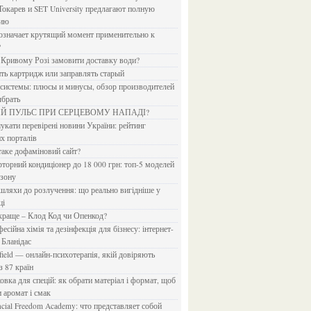
Токарев и SET University предлагают полную
дию
?
в Кривому Розі замовити доставку води?
ить картридж или заправлять старый
ыбрать
ИЙ ПУЛЬС ПРИ СЕРЦЕВОМУ НАПАДІ?
х порталів
 таке дофаміновий сайт?
езону
ці
 краще – Клод Код чи Опенкод?
 Бланідас
з 87 країн
и аромат і смак