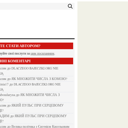
ЕТЕ СТАТИ АВТОРОМ?
нуйте свої послуги за
цим посиланням
.
АННІ КОМЕНТАРІ
аксим
до
DLACZEGO BAJECZKI.ORG NIE
JĄ
аксим
до
ЯК МНОЖИТИ ЧИСЛА З КОМОЮ?
kinia17
до
DLACZEGO BAJECZKI.ORG NIE
JĄ
nabondaryna
до
ЯК МНОЖИТИ ЧИСЛА З
Ю?
аксим
до
ЯКИЙ ПУЛЬС ПРИ СЕРЦЕВОМУ
І?
ВАДИМ
до
ЯКИЙ ПУЛЬС ПРИ СЕРЦЕВОМУ
І?
аксим
до
Велика політика з Євгенієм Кисельовим