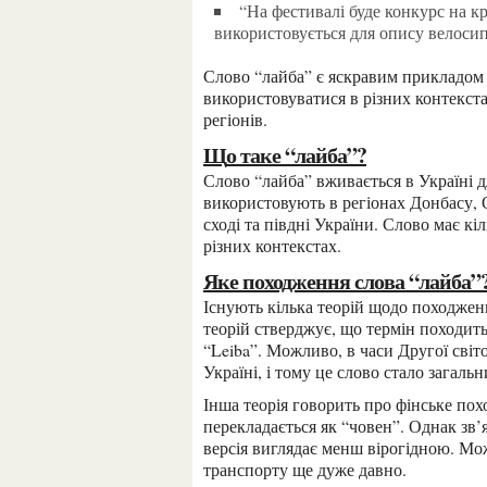
“На фестивалі буде конкурс на кращу лайбу.” — у цьому прикладі слово “лайба”
використовується для опису велосипе
Слово “лайба” є яскравим прикладом того, як терміни можуть змінювати своє значення і
використовуватися в різних контекст
регіонів.
Що таке “лайба”?
Слово “лайба” вживається в Україні для позначення велосипеда. Це термін, який часто
використовують в регіонах Донбасу, 
сході та півдні України. Слово має кі
різних контекстах.
Яке походження слова “лайба”
Існують кілька теорій щодо походження слова “лайба”. Одна з найбільш розповсюджених
теорій стверджує, що термін походить
“Leiba”. Можливо, в часи Другої світ
Україні, і тому це слово стало загаль
Інша теорія говорить про фінське походження слова “лайба”, що з фінської мови
перекладається як “човен”. Однак зв’
версія виглядає менш вірогідною. Мож
транспорту ще дуже давно.