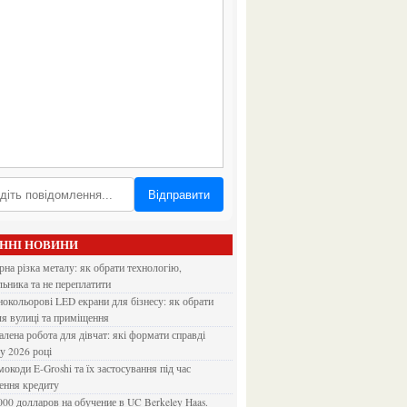
Відправити
АННІ НОВИНИ
льника та не переплатити
ля вулиці та приміщення
 у 2026 році
ення кредиту