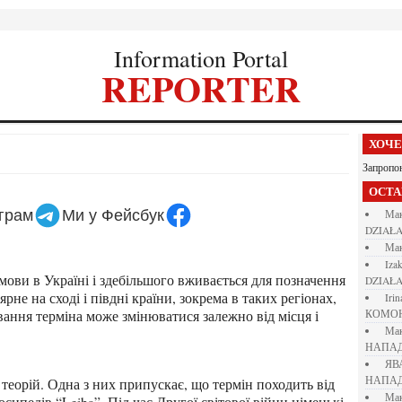
Information Portal
REPORTER
ХОЧ
Запропо
ОСТ
еграм
Ми у Фейсбук
М
DZIAŁA
М
iza
DZIAŁA
не на сході і півдні країни, зокрема в таких регіонах,
iri
ання терміна може змінюватися залежно від місця і
КОМО
М
НАПАД
Я
НАПАД
М
сипедів “Leiba”. Під час Другої світової війни німецькі