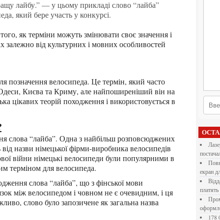
да, який бере участь у конкурсі.
ах залежно від культурних і мовних особливостей
Одеси, Києва та Криму, але найпоширеніший він на
лька цікавих теорій походження і використовується в
?
ОСТ
Лазерна різка металу: як обрати технологію,
 від назви німецької фірми-виробника велосипедів
постача
ової війни німецькі велосипеди були популярними в
Повнокольорові LED екрани для бізнесу: як обрати
ним терміном для велосипеда.
екран д
Віддалена робота для дівчат: які формати справді
платять
язок між велосипедом і човном не є очевидним, і ця
Промокоди E-Groshi та їх застосування під час
ливо, слово було запозичене як загальна назва
оформл
178 000 долларов на обучение в UC Berkeley Haas.