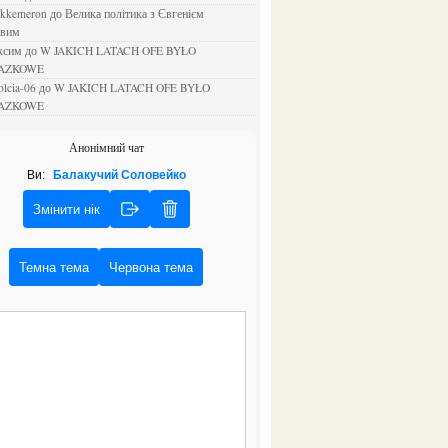
ejkkemeron
до
Велика політика з Євгенієм
овим
аксим
до
W JAKICH LATACH OFE BYŁO
AZKOWE
rolcia-06
до
W JAKICH LATACH OFE BYŁO
AZKOWE
Анонімний чат
Ви:
Балакучий Соловейко
Змінити нік
Темна тема
Червона тема