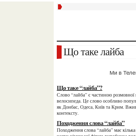
Що таке лайба
Ми в Тел
Що таке “лайба”?
Слово “лайба” є частиною розмовної мови в Україні і здебільшого вживається для позначення
велосипеда. Це слово особливо популяр
як Донбас, Одеса, Київ та Крим. Вжив
контексту.
Походження слова “лайба”
Походження слова “лайба” має кілька теорій. Одна з них припускає, що термін походить від
назви німецької фірми-виробника вело