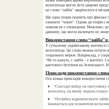
велосипеди могли бути широко предста
це слово “лайба” закріпилося в місцев
Ще одна теорія свідчить про фінське походження слова. У фінській мові “лайба” може
означати “човен”. Однак ця теорія є 
човном не є очевидним. Можливо, це 
давнину, що могло включати не лише 
Використання слова “лайба” в
У сучасному українському контексті слово “лайба” широко використовується для позначення
велосипеда. Це слово можна почути в 
соціальних мереж. Наприклад, у соціа
“Як то кажуть, є лайба – є контент. С
раптового бухтіння на Зеленського. Н
Приклади використання слова
Ось кілька прикладів використання 
“Сьогодні вийду на прогулянку на своїй лайбі.” — у цьому випадку “лайба” означає
велосипед, на якому людина планує 
“Потрібно відремонтувати лайбу, бо щось не так із колесами.” — тут термін “лайба”
вживається для позначення велосипе