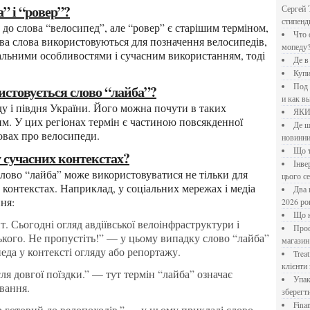
а” і “ровер”?
Сергей 
стипен
Что означает крутящий момент применительно к
ва слова використовуються для позначення велосипедів,
мопеду
нальними особливостями і сучасним використанням, тоді
Де 
Куп
Под системы: плюсы и минусы, обзор производителей
ристовується слово “лайба”?
и как в
ЯК
рим. У цих регіонах термін є частиною повсякденної
Де шукати перевірені новини України: рейтинг
овах про велосипеди.
новинни
Що
у сучасних контекстах?
Інверторний кондиціонер до 18 000 грн: топ-5 моделей
цього с
 контекстах. Наприклад, у соціальних мережах і медіа
Два шляхи до розлучення: що реально вигідніше у
ня:
2026 ро
Що
Професійна хімія та дезінфекція для бізнесу: інтернет-
ького. Не пропустіть!” — у цьому випадку слово “лайба”
магазин
еда у контексті огляду або репортажу.
Treatfield — онлайн-психотерапія, якій довіряють
клієнти 
Упаковка для спецій: як обрати матеріал і формат, щоб
вання.
зберегт
Financial Freedom Academy: что представляет собой