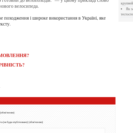
крупне
нового велосипеда.
Як застосовувати Прегніл для відновлення
тестосте
ексту.
 МОВЛЕННЯ?
 РІВНІСТЬ?
?
 (обов'язково)
а (не буде опубліковано) (обов'язково)