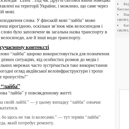
bl
влені на території України, і можливо, що саме через
Кисель
ій мові.
М
OBOWI
менш вірогідною, оскільки зв’язок між велосипедом і
ka
OBOWI
слово було запозичене як загальна назва транспорту в
велосипеди, але й інші види транспорту.
 сучасному контексті
різних ситуаціях, від особистих розмов до медіа і
льних мережах часто зустрічається таке використання:
ьогодні огляд авдіївської велоінфраструктури і трохи
е пропустіть!”
 “лайба”
слова “лайба” у повсякденному житті:
кататися.
да, який потребує ремонту.