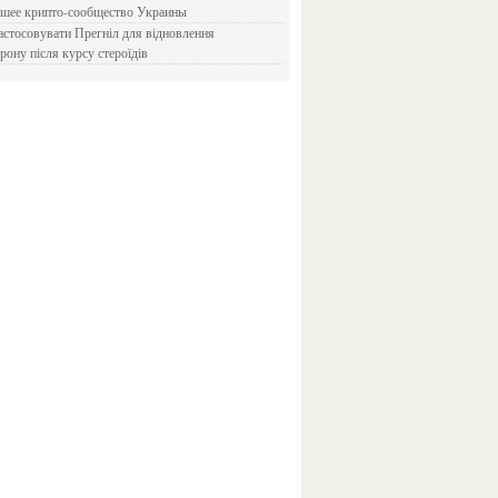
йшее крипто-сообщество Украины
рону після курсу стероїдів