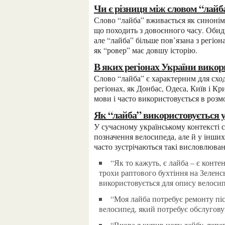
Чи є різниця між словом “лайб
Слово “лайба” вживається як синонім до слова “велосипед”, але “ровер” є старішим терміном,
що походить з довоєнного часу. Обид
але “лайба” більше пов’язана з регіо
як “ровер” має довшу історію.
В яких регіонах України вико
Слово “лайба” є характерним для сходу і півдня України. Його можна почути в таких
регіонах, як Донбас, Одеса, Київ і К
мови і часто використовується в розм
Як “лайба” використовується 
У сучасному українському контексті слово “лайба” може використовуватися не тільки для
позначення велосипеда, але й у інших
часто зустрічаються такі висловлюван
“Як то кажуть, є лайба – є контент. Сьогодні огляд авдіївської велоінфраструктури і
трохи раптового бухтіння на Зеленс
використовується для опису велосип
“Моя лайба потребує ремонту після довгої поїздки.” — тут термін “лайба” означає
велосипед, який потребує обслугову
“Вчора я купив нову лайбу, тепер готовий до велопоходів.” — у цьому прикладі слово