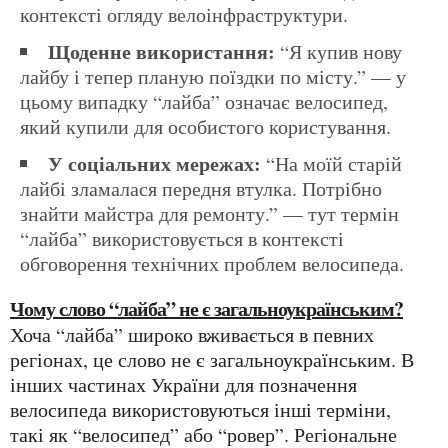
контексті огляду велоінфраструктури.
Щоденне використання:
“Я купив нову
лайбу і тепер планую поїздки по місту.” — у
цьому випадку “лайба” означає велосипед,
який купили для особистого користування.
У соціальних мережах:
“На моїй старій
лайбі зламалася передня втулка. Потрібно
знайти майстра для ремонту.” — тут термін
“лайба” використовується в контексті
обговорення технічних проблем велосипеда.
Чому слово “лайба” не є загальноукраїнським?
Хоча “лайба” широко вживається в певних
регіонах, це слово не є загальноукраїнським. В
інших частинах України для позначення
велосипеда використовуються інші терміни,
такі як “велосипед” або “ровер”. Регіональне