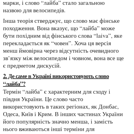
марки, і слово “лайба” стало загальною
назвою для велосипедів.
Інша теорія стверджує, що слово має фінське
походження. Вона вказує, що “лайба” може
бути похідним від фінського слова “laiva”, яке
перекладається як “човен”. Хоча ця версія
менш ймовірна через відсутність очевидного
зв’язку між велосипедом і човном, вона все ще
є предметом дискусій.
2. Де саме в Україні використовують слово
“лайба”?
Термін “лайба” є характерним для сходу і
півдня України. Це слово часто
використовують в таких регіонах, як Донбас,
Одеса, Київ і Крим. В інших частинах України
його популярність значно менша, і замість
нього вживаються інші терміни для