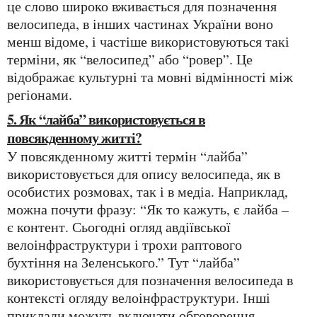
це слово широко вживається для позначення
велосипеда, в інших частинах України воно
менш відоме, і частіше використовуються такі
терміни, як “велосипед” або “ровер”. Це
відображає культурні та мовні відмінності між
регіонами.
5. Як “лайба” використовується в
повсякденному житті?
У повсякденному житті термін “лайба”
використовується для опису велосипеда, як в
особистих розмовах, так і в медіа. Наприклад,
можна почути фразу: “Як то кажуть, є лайба –
є контент. Сьогодні огляд авдіївської
велоінфраструктури і трохи раптового
бухтіння на Зеленського.” Тут “лайба”
використовується для позначення велосипеда в
контексті огляду велоінфраструктури. Інші
приклади можуть включати обговорення