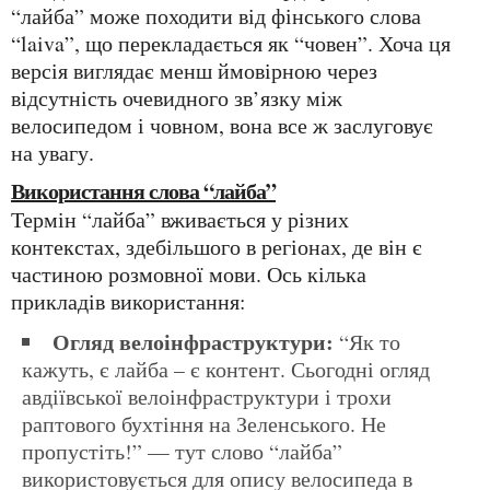
“лайба” може походити від фінського слова
“laiva”, що перекладається як “човен”. Хоча ця
версія виглядає менш ймовірною через
відсутність очевидного зв’язку між
велосипедом і човном, вона все ж заслуговує
на увагу.
Використання слова “лайба”
Термін “лайба” вживається у різних
контекстах, здебільшого в регіонах, де він є
частиною розмовної мови. Ось кілька
прикладів використання:
Огляд велоінфраструктури:
“Як то
кажуть, є лайба – є контент. Сьогодні огляд
авдіївської велоінфраструктури і трохи
раптового бухтіння на Зеленського. Не
пропустіть!” — тут слово “лайба”
використовується для опису велосипеда в