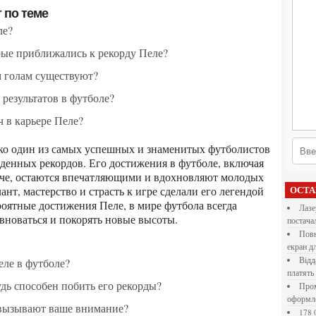
 по теме
ле?
орые приближались к рекорду Пеле?
м голам существуют?
 результатов в футболе?
 в карьере Пеле?
йденных рекордов. Его достижения в футболе, включая
тче, остаются впечатляющими и вдохновляют молодых
ант, мастерство и страсть к игре сделали его легендой
ОСТ
роятные достижения Пеле, в мире футбола всегда
Лазерна різка металу: як обрати технологію,
вноваться и покорять новые высоты.
постача
Повнокольорові LED екрани для бізнесу: як обрати
екран д
Віддалена робота для дівчат: які формати справді
еле в футболе?
платять
будь способен побить его рекорды?
Промокоди E-Groshi та їх застосування під час
оформл
е вызывают ваше внимание?
178 000 долларов на обучение в UC Berkeley Haas.