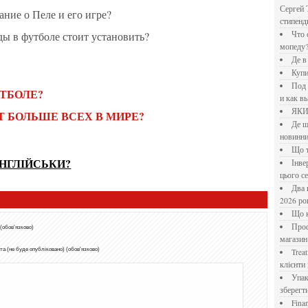
Сергей 
ание о Пеле и его игре?
стипен
рды в футболе стоит установить?
Что означает крутящий момент применительно к
мопеду
Де 
Куп
Под системы: плюсы и минусы, обзор производителей
УТБОЛЕ?
и как в
ЯК
Т БОЛЬШЕ ВСЕХ В МИРЕ?
Де шукати перевірені новини України: рейтинг
новинни
Що
АНГЛІЙСЬКИ?
Інверторний кондиціонер до 18 000 грн: топ-5 моделей
цього с
Два шляхи до розлучення: що реально вигідніше у
2026 ро
Що
Професійна хімія та дезінфекція для бізнесу: інтернет-
 (обов'язково)
магазин
а (не буде опубліковано) (обов'язково)
Treatfield — онлайн-психотерапія, якій довіряють
клієнти 
Упаковка для спецій: як обрати матеріал і формат, щоб
зберегт
Financial Freedom Academy: что представляет собой