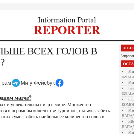
Information Portal
REPORTER
ХОЧ
Запропо
?
ОСТ
М
DZIAŁA
еграм
Ми у Фейсбук
М
iza
DZIAŁA
 одном матче?
iri
КОМО
тся в огромном количестве турниров, пытаясь забить
М
з них сумел забить наибольшее количество голов в
НАПАД
Я
НАПАД
М