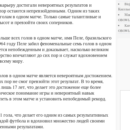
bl
Кисель
 пор остаются непревзойденными. Одним из таких
М
 голам в одном матче. Только самые талантливые и
OBOWI
ысот и превзойти своих соперников.
ka
OBOWI
1964 году Пеле забил феноменальные семь голов в одном
ается непобежденным и доказывает, насколько великим
ерство впечатляют до сих пор и служат вдохновением
всему миру.
х пор не смог превзойти этот результат. В то время,
о лишь 17 лет, что делает это достижение еще более
тическое понимание игры и невероятный навык
петь в этом матче и установить непобедимый рекорд.
ендой футбола и вдохновил множество людей своими
енными результатами.