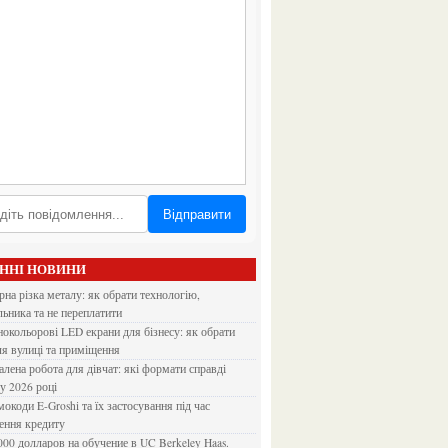
Відправити
АННІ НОВИНИ
льника та не переплатити
ля вулиці та приміщення
 у 2026 році
ення кредиту