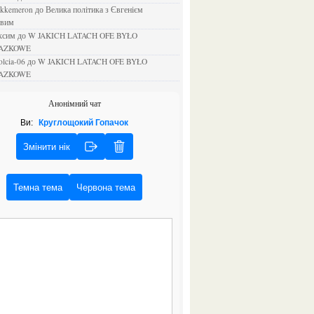
ejkkemeron
до
Велика політика з Євгенієм
овим
аксим
до
W JAKICH LATACH OFE BYŁO
AZKOWE
rolcia-06
до
W JAKICH LATACH OFE BYŁO
AZKOWE
Анонімний чат
Ви:
Круглощокий Гопачок
Змінити нік
Темна тема
Червона тема