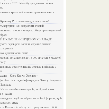
Токарев и SET University предлагают полную
дию
?
в Кривому Розі замовити доставку води?
ить картридж или заправлять старый
ыбрать
ИЙ ПУЛЬС ПРИ СЕРЦЕВОМУ НАПАДІ?
х порталів
 таке дофаміновий сайт?
езону
ці
 краще – Клод Код чи Опенкод?
 Бланідас
з 87 країн
и аромат і смак