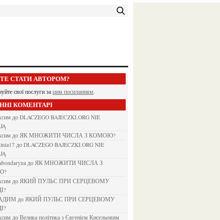
ЕТЕ СТАТИ АВТОРОМ?
нуйте свої послуги за
цим посиланням
.
АННІ КОМЕНТАРІ
аксим
до
DLACZEGO BAJECZKI.ORG NIE
JĄ
аксим
до
ЯК МНОЖИТИ ЧИСЛА З КОМОЮ?
kinia17
до
DLACZEGO BAJECZKI.ORG NIE
JĄ
nabondaryna
до
ЯК МНОЖИТИ ЧИСЛА З
Ю?
аксим
до
ЯКИЙ ПУЛЬС ПРИ СЕРЦЕВОМУ
І?
ВАДИМ
до
ЯКИЙ ПУЛЬС ПРИ СЕРЦЕВОМУ
І?
аксим
до
Велика політика з Євгенієм Кисельовим