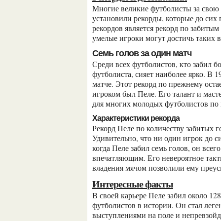
Многие великие футболисты за свою карьеру достигали невероятных результатов и
установили рекорды, которые до сих
рекордов является рекорд по забитым
умелые игроки могут достичь таких в
Семь голов за один матч
Среди всех футболистов, кто забил больше всех голов в одном матче, имя Пеле, бразильского
футболиста, сияет наиболее ярко. В 
матче. Этот рекорд по прежнему ост
игроком был Пеле. Его талант и маст
для многих молодых футболистов по 
Характеристики рекорда
Рекорд Пеле по количеству забитых голов в одном матче является невероятным достижением.
Удивительно, что ни один игрок до си
когда Пеле забил семь голов, он всег
впечатляющим. Его невероятное так
владения мячом позволили ему преус
Интересные факты
В своей карьере Пеле забил около 1281 гола, что делает его одним из самых результативных
футболистов в истории. Он стал лег
выступлениями на поле и непревзойд