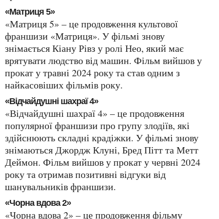
«Матриця 5»
«Матриця 5» – це продовження культової
франшизи «Матриця». У фільмі знову
знімається Кіану Рівз у ролі Нео, який має
врятувати людство від машин. Фільм вийшов у
прокат у травні 2024 року та став одним з
найкасовіших фільмів року.
«Відчайдушні шахраї 4»
«Відчайдушні шахраї 4» – це продовження
популярної франшизи про групу злодіїв, які
здійснюють складні крадіжки. У фільмі знову
знімаються Джордж Клуні, Бред Пітт та Метт
Деймон. Фільм вийшов у прокат у червні 2024
року та отримав позитивні відгуки від
шанувальників франшизи.
«Чорна вдова 2»
«Чорна вдова 2» – це продовження фільму