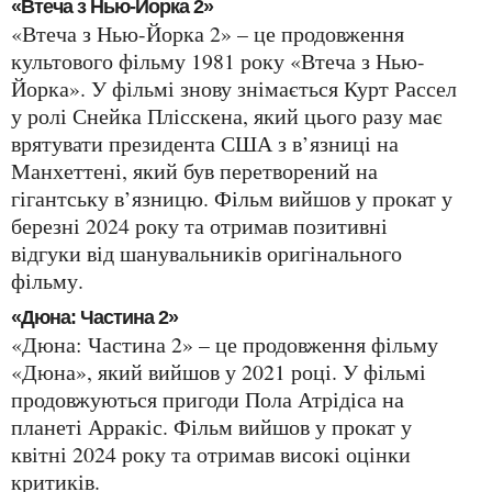
«Втеча з Нью-Йорка 2»
«Втеча з Нью-Йорка 2» – це продовження
культового фільму 1981 року «Втеча з Нью-
Йорка». У фільмі знову знімається Курт Рассел
у ролі Снейка Плісскена, який цього разу має
врятувати президента США з в’язниці на
Манхеттені, який був перетворений на
гігантську в’язницю. Фільм вийшов у прокат у
березні 2024 року та отримав позитивні
відгуки від шанувальників оригінального
фільму.
«Дюна: Частина 2»
«Дюна: Частина 2» – це продовження фільму
«Дюна», який вийшов у 2021 році. У фільмі
продовжуються пригоди Пола Атрідіса на
планеті Арракіс. Фільм вийшов у прокат у
квітні 2024 року та отримав високі оцінки
критиків.