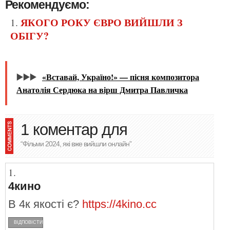
Рекомендуємо:
ЯКОГО РОКУ ЄВРО ВИЙШЛИ З
ОБІГУ?
▶️▶️▶️
«Вставай, Україно!» — пісня композитора
Анатолія Сердюка на вірш Дмитра Павличка
1 коментар для
“Фільми 2024, які вже вийшли онлайн”
4кино
в 4к якості є?
https://4kino.cc
ВІДПОВІСТИ