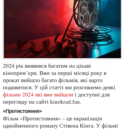
2024 рік виявився багатим на цікаві
кінопрем’єри. Вже за перші місяці року в
прокат вийшло багато фільмів, які варто
подивитися. У цій статті ми розглянемо деякі
фільми 2024 які вже вийшли
і доступні для
перегляду на сайті kinokrad.fan.
«Протистояння»
Фільм «Протистояння» – це екранізація
однойменного роману Стівена Кінга. У фільмі