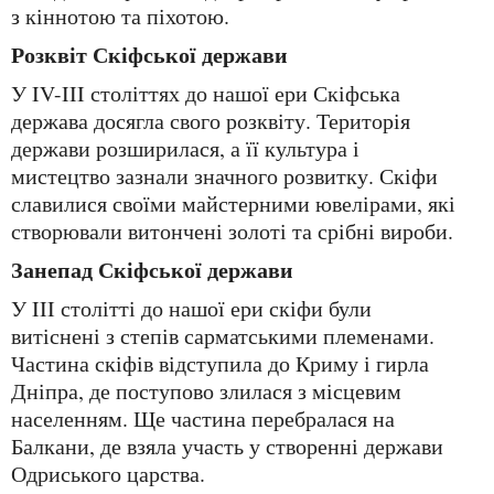
з кіннотою та піхотою.
Розквіт Скіфської держави
У IV-III століттях до нашої ери Скіфська
держава досягла свого розквіту. Територія
держави розширилася, а її культура і
мистецтво зазнали значного розвитку. Скіфи
славилися своїми майстерними ювелірами, які
створювали витончені золоті та срібні вироби.
Занепад Скіфської держави
У III столітті до нашої ери скіфи були
витіснені з степів сарматськими племенами.
Частина скіфів відступила до Криму і гирла
Дніпра, де поступово злилася з місцевим
населенням. Ще частина перебралася на
Балкани, де взяла участь у створенні держави
Одриського царства.