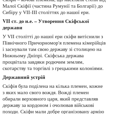
Малої Скіфії (частина Румунії та Болгарії) до
Сибіру у VII-III століттях до нашої ери.
VII ст. до н.е. – Утворення Скіфської
держави
У VII столітті до нашої ери скіфи витіснили з
Північного Причорномор'я племена кімерійців
і заснували там свою державу зі столицею на
Нижньому Дніпрі. Скіфська держава
процвітала завдяки родючим землям,
скотарству та торгівлі з грецькими колоніями.
Державний устрій
Скіфія була поділена на кілька племен, кожне
з яких мало свого вождя. Вожді племен
обирали верховного царя, який представляв
державу за кордоном і очолював військові
походи. Скіфи мали добре організовану армію