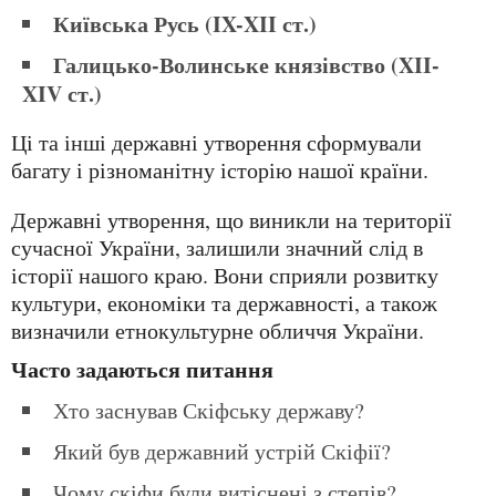
Київська Русь (IX-XII ст.)
Галицько-Волинське князівство (XII-
XIV ст.)
Ці та інші державні утворення сформували
багату і різноманітну історію нашої країни.
Державні утворення, що виникли на території
сучасної України, залишили значний слід в
історії нашого краю. Вони сприяли розвитку
культури, економіки та державності, а також
визначили етнокультурне обличчя України.
Часто задаються питання
Хто заснував Скіфську державу?
Який був державний устрій Скіфії?
Чому скіфи були витіснені з степів?