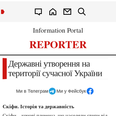
Information Portal
REPORTER
Державні утворення на
території сучасної України
Ми в Телеграм
Ми у Фейсбук
Скіфи. Історія та державність
Скіфи – кочові племена, що населяли степи від