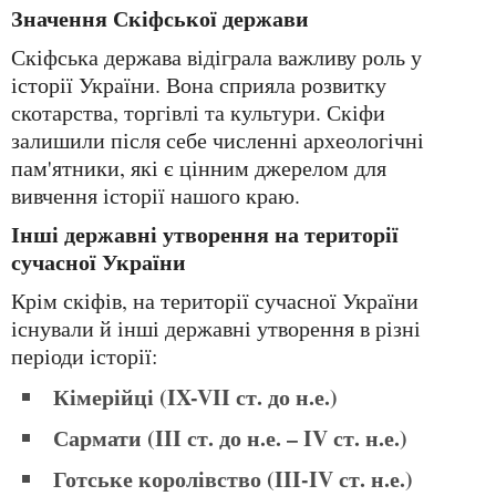
Значення Скіфської держави
Скіфська держава відіграла важливу роль у
історії України. Вона сприяла розвитку
скотарства, торгівлі та культури. Скіфи
залишили після себе численні археологічні
пам'ятники, які є цінним джерелом для
вивчення історії нашого краю.
Інші державні утворення на території
сучасної України
Крім скіфів, на території сучасної України
існували й інші державні утворення в різні
періоди історії:
Кімерійці (IX-VII ст. до н.е.)
Сармати (III ст. до н.е. – IV ст. н.е.)
Готське королівство (III-IV ст. н.е.)