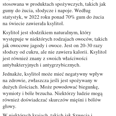
stosowana w produktach spożywczych, takich jak
gumy do żucia, słodycze i napoje. Według
statystyk, w 2022 roku ponad 70% gum do żucia
na świecie zawierała ksylitol.
Ksylitol jest słodzikiem naturalnym, który
występuje w niektórych rodzajach owoców, takich
jak owocowe jagody i owoce. Jest on 20-30 razy
słodszy od cukru, ale nie zawiera kalorii. Ksylitol
jest również znany z swoich właściwości
antybakteryjnych i antygrzybicznych.
Jednakże, ksylitol może mieć negatywny wpływ
na zdrowie, zwłaszcza jeśli jest spożywany w
dużych ilościach. Może powodować biegunkę,
wymioty i bóle brzucha. Niektórzy ludzie mogą
również doświadczać skurczów mięśni i bólów
głowy.
W niektórych krajach, takich jak Szwecja i