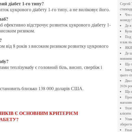
вий діабет 1-го типу?
Сергей 
иток цукрового діабету 1-го типу, а не виліковує його.
стипен
Что означает крутящий момент применительно к
маб?
мопеду
б ефективно відстрочує розвиток цукрового діабету 1-
Де 
 високим ризиком.
Куп
Под системы: плюсы и минусы, обзор производителей
?
и как в
ом від 8 років з високим ризиком розвитку цукрового
ЯК
Де шукати перевірені новини України: рейтинг
новинни
мабу?
Що
и теплізумабу є головний біль, висип, свербіж і
Інверторний кондиціонер до 18 000 грн: топ-5 моделей
цього с
Два шляхи до розлучення: що реально вигідніше у
2026 ро
м становить близько 138 000 доларів США.
Що
Професійна хімія та дезінфекція для бізнесу: інтернет-
магазин
Treatfield — онлайн-психотерапія, якій довіряють
клієнти 
ІАБЕТУ?
Упаковка для спецій: як обрати матеріал і формат, щоб
зберегт
Financial Freedom Academy: что представляет собой