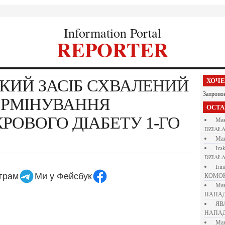
Information Portal
REPORTER
ХОЧ
Запропо
ЕРМІНУВАННЯ
ОСТ
РОВОГО ДІАБЕТУ 1-ГО
М
DZIAŁA
М
iza
DZIAŁA
iri
еграм
Ми у Фейсбук
КОМО
М
НАПАД
Я
НАПАД
М