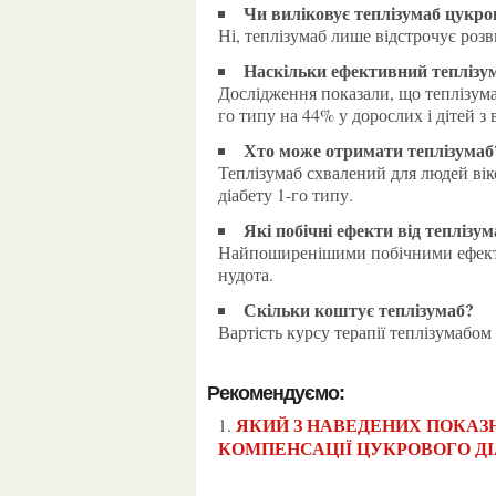
Чи виліковує теплізумаб цукро
Ні, теплізумаб лише відстрочує розв
Наскільки ефективний теплізу
Дослідження показали, що теплізума
го типу на 44% у дорослих і дітей з
Хто може отримати теплізумаб
Теплізумаб схвалений для людей вік
діабету 1-го типу.
Які побічні ефекти від теплізу
Найпоширенішими побічними ефектам
нудота.
Скільки коштує теплізумаб?
Вартість курсу терапії теплізумабо
Рекомендуємо:
ЯКИЙ З НАВЕДЕНИХ ПОКАЗНИКІВ Є ОСНОВНИМ КРИТЕРІЄМ
КОМПЕНСАЦІЇ ЦУКРОВОГО Д