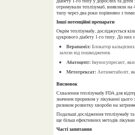
діабету 1-го типу у дорослих та діте
отримували теплізумаб, виявляли на 
типу через два роки порівняно з тими
Інші потенційні препарати
Окрім теплізумабу, досліджується кілька інших препаратів для відтермінування розвитку
цукрового діабету 1-го типу. До них 
Верапаміл:
Блокатор кальцієвих
залози від пошкодження.
Абатоцепт:
Імуносупресант, який
Метотрексат:
Антиметаболіт, як
Висновок
Схвалення теплізумабу FDA для відтермінування розвитку цукрового діабету 1-го типу є
значним проривом у лікуванні цього 
ризиком розвитку хвороби на затримку 
Подальші дослідження теплізумабу та інших потенційних препаратів важливі для розробки
ще більш ефективних методів лікуванн
Часті запитання