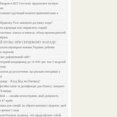
Токарев и SET University предлагают полную
дию
?
в Кривому Розі замовити доставку води?
ить картридж или заправлять старый
ыбрать
ИЙ ПУЛЬС ПРИ СЕРЦЕВОМУ НАПАДІ?
х порталів
 таке дофаміновий сайт?
езону
ці
 краще – Клод Код чи Опенкод?
 Бланідас
з 87 країн
и аромат і смак