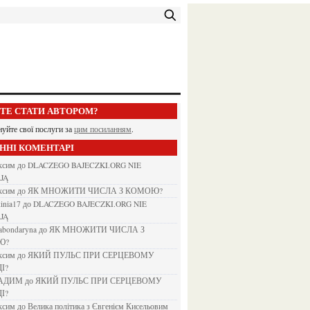
ЕТЕ СТАТИ АВТОРОМ?
нуйте свої послуги за
цим посиланням
.
АННІ КОМЕНТАРІ
аксим
до
DLACZEGO BAJECZKI.ORG NIE
JĄ
аксим
до
ЯК МНОЖИТИ ЧИСЛА З КОМОЮ?
kinia17
до
DLACZEGO BAJECZKI.ORG NIE
JĄ
nabondaryna
до
ЯК МНОЖИТИ ЧИСЛА З
Ю?
аксим
до
ЯКИЙ ПУЛЬС ПРИ СЕРЦЕВОМУ
І?
ВАДИМ
до
ЯКИЙ ПУЛЬС ПРИ СЕРЦЕВОМУ
І?
аксим
до
Велика політика з Євгенієм Кисельовим