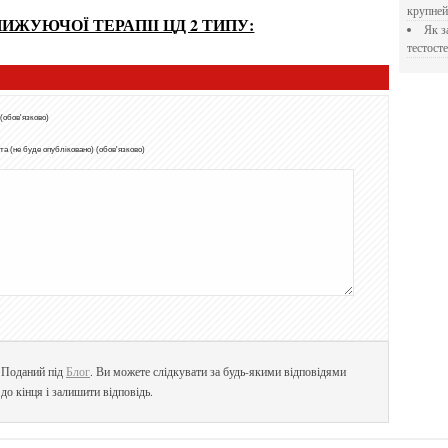
крупне
ИЖУЮЧОЇ ТЕРАПІІ ЦД 2 ТИПУ:
Як застосовувати Прегніл для відновлення
тестосте
 (обов'язково)
а (не буде опубліковано) (обов'язково)
. Поданий під
Блог
. Ви можете слідкувати за будь-якими відповідями
до кінця і залишити відповідь.