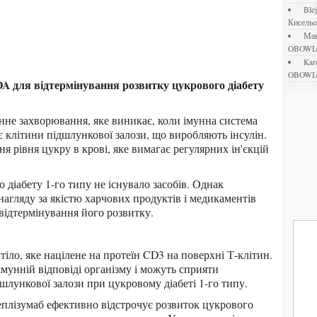
bl
Кисель
М
OBOWI
ka
OBOWI
 клітини підшлункової залози, що виробляють інсулін.
я рівня цукру в крові, яке вимагає регулярних ін'єкцій
агляду за якістю харчових продуктів і медикаментів
відтермінування його розвитку.
імунній відповіді організму і можуть сприяти
лункової залози при цукровому діабеті 1-го типу.