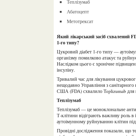
Теплізумаб
Абатоцепт
Метотрексат
Який лікарський засіб схвалений FDA для відтермінування розвитку цукрового діабету
1-го типу?
Цукровий діабет 1-го типу — аутоімунне захворювання, яке виникає, коли імунна система
організму помилково атакує та руйнує
Наслідком цього є хронічне підвищенн
інсуліну.
Тривалий час для лікування цукрового діабету 1-го типу не існувало засобів. Однак
нещодавно Управління з санітарного н
США (FDA) схвалило Teplizumab для 
Теплізумаб
Теплізумаб — це моноклональне антитіло, яке націлене на протеїн CD3 на поверхні Т-клітин.
Т-клітини відіграють важливу роль в 
аутоімунному руйнуванню клітин підш
Провідні дослідження показали, що теплізумаб ефективно відстрочує розвиток цукрового