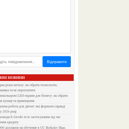
Відправити
АННІ НОВИНИ
льника та не переплатити
ля вулиці та приміщення
 у 2026 році
ення кредиту