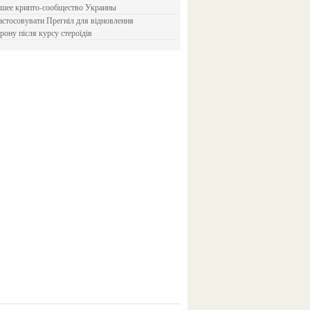
йшее крипто-сообщество Украины
рону після курсу стероїдів