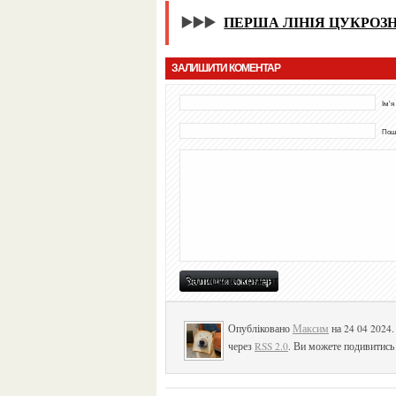
▶️▶️▶️
ПЕРША ЛІНІЯ ЦУКРОЗН
ЗАЛИШИТИ КОМЕНТАР
Ім'я
Пошт
Опубліковано
Максим
на 24 04 2024
через
RSS 2.0
. Ви можете подивитись 