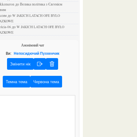
ejkkemeron
до
Велика політика з Євгенієм
овим
аксим
до
W JAKICH LATACH OFE BYŁO
AZKOWE
rolcia-06
до
W JAKICH LATACH OFE BYŁO
AZKOWE
Анонімний чат
Ви:
Непосидючий Пухкенчик
Змінити нік
Темна тема
Червона тема