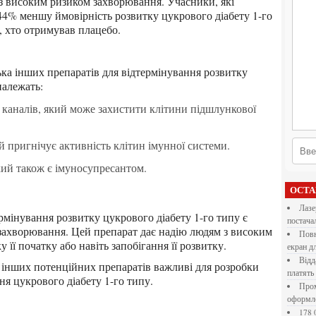
й з високим ризиком захворювання. Учасники, які
44% меншу ймовірність розвитку цукрового діабету 1-го
, хто отримував плацебо.
належать:
 каналів, який може захистити клітини підшлункової
 пригнічує активність клітин імунної системи.
ий також є імуносупресантом.
ОСТ
Лазерна різка металу: як обрати технологію,
постача
захворювання. Цей препарат дає надію людям з високим
Повнокольорові LED екрани для бізнесу: як обрати
її початку або навіть запобігання її розвитку.
екран д
Віддалена робота для дівчат: які формати справді
платять
я цукрового діабету 1-го типу.
Промокоди E-Groshi та їх застосування під час
оформл
178 000 долларов на обучение в UC Berkeley Haas.