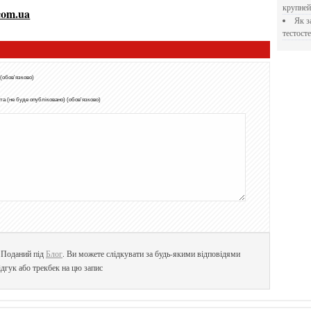
крупне
com.ua
Як застосовувати Прегніл для відновлення
тестосте
 (обов'язково)
а (не буде опубліковано) (обов'язково)
. Поданий під
Блог
. Ви можете слідкувати за будь-якими відповідями
дгук або трекбек на цю запис