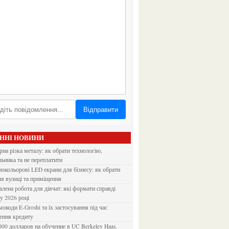
Відправити
АННІ НОВИНИ
льника та не переплатити
ля вулиці та приміщення
 у 2026 році
ення кредиту