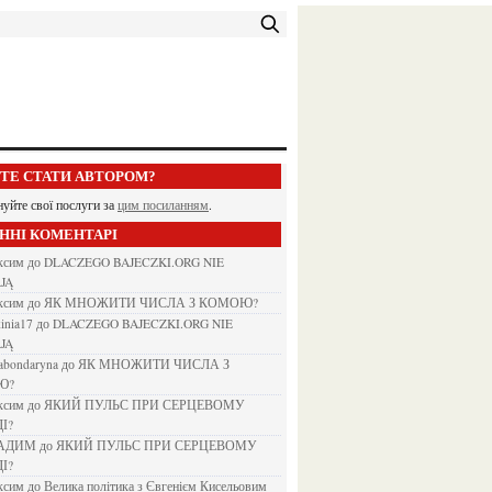
ЕТЕ СТАТИ АВТОРОМ?
нуйте свої послуги за
цим посиланням
.
АННІ КОМЕНТАРІ
аксим
до
DLACZEGO BAJECZKI.ORG NIE
JĄ
аксим
до
ЯК МНОЖИТИ ЧИСЛА З КОМОЮ?
kinia17
до
DLACZEGO BAJECZKI.ORG NIE
JĄ
nabondaryna
до
ЯК МНОЖИТИ ЧИСЛА З
Ю?
аксим
до
ЯКИЙ ПУЛЬС ПРИ СЕРЦЕВОМУ
І?
ВАДИМ
до
ЯКИЙ ПУЛЬС ПРИ СЕРЦЕВОМУ
І?
аксим
до
Велика політика з Євгенієм Кисельовим