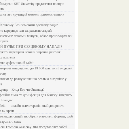
Токарев и SET University предлагают полную
дию
?
в Кривому Розі замовити доставку води?
ить картридж или заправлять старый
ыбрать
ИЙ ПУЛЬС ПРИ СЕРЦЕВОМУ НАПАДІ?
х порталів
 таке дофаміновий сайт?
езону
ці
 краще – Клод Код чи Опенкод?
 Бланідас
з 87 країн
и аромат і смак