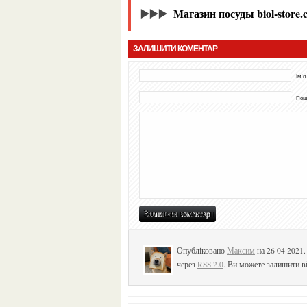
▶️▶️▶️
Магазин посуды biol-store.
ЗАЛИШИТИ КОМЕНТАР
Ім'я
Пошт
Опубліковано
Максим
на 26 04 2021
через
RSS 2.0
. Ви можете залишити ві