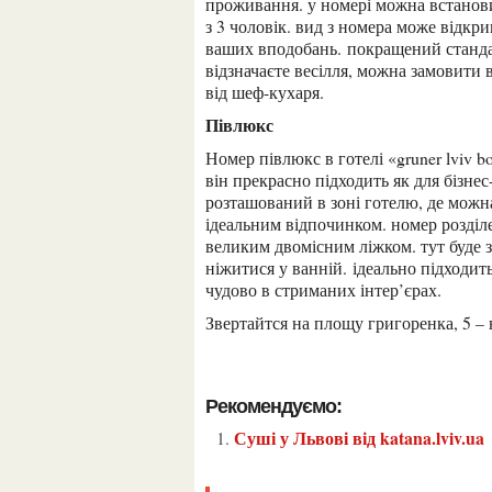
проживання. у номері можна встанови
з 3 чоловік. вид з номера може відкрив
ваших вподобань. покращений станда
відзначаєте весілля, можна замовити 
від шеф-кухаря.
півлюкс
номер півлюкс в готелі «gruner lviv boutique hotel» площею 33-42 кв.м. відрізняється тим, що
він прекрасно підходить як для бізнес
розташований в зоні готелю, де мож
ідеальним відпочинком. номер розділе
великим двомісним ліжком. тут буде з
ніжитися у ванній. ідеально підходить
чудово в стриманих інтер’єрах.
звертайтся на площу григоренка, 5 – 
Рекомендуємо:
Суші у Львові від katana.lviv.ua