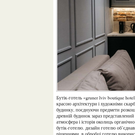
бутік-готель «gruner lviv boutique hotel» – це відмінний вибір для тих, хто хоче насолодитися
красою архітектури і художніми скар
будинку, поєднуючи предмети розкоші
древній будинок зараз представлений 
атмосфера і історія околиць органіч
бутік-готелю. дизайн готелю об’єдна
рішеннями. в обробці готелю викорис