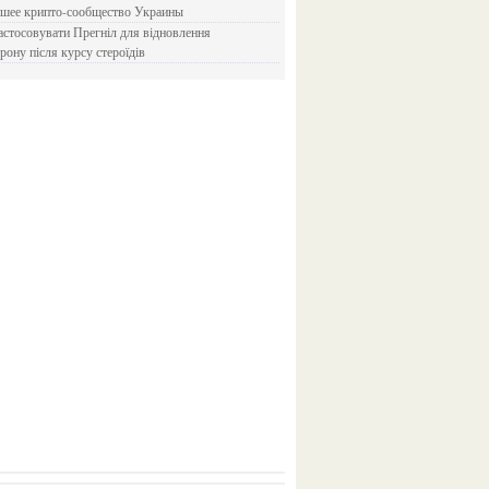
йшее крипто-сообщество Украины
рону після курсу стероїдів