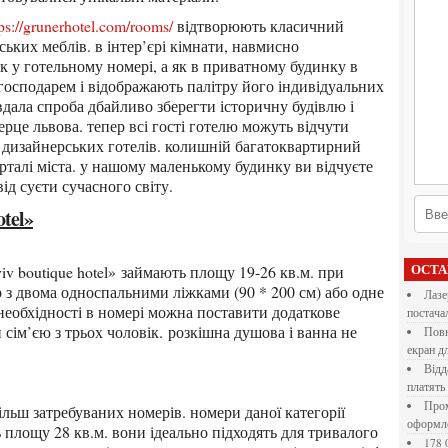
tps://grunerhotel.com/rooms/
відтворюють класичний
ських меблів. в інтер’єрі кімнати, навмисно
к у готельному номері, а як в приватному будинку в
господарем і відображають палітру його індивідуальних
вдала спроба дбайливо зберегти історичну будівлю і
рце львова. тепер всі гості готелю можуть відчути
 дизайнерських готелів. колишній багатоквартирний
рталі міста. у нашому маленькому будинку ви відчуєте
ід суєти сучасного світу.
otel»
ОСТ
з двома односпальними ліжками (90 * 200 см) або одне
Лазерна різка металу: як обрати технологію,
 необхідності в номері можна поставити додаткове
постача
сім’єю з трьох чоловік. розкішна душова і ванна не
Повнокольорові LED екрани для бізнесу: як обрати
екран д
Віддалена робота для дівчат: які формати справді
платять
Промокоди E-Groshi та їх застосування під час
оформл
ть площу 28 кв.м. вони ідеально підходять для тривалого
178 000 долларов на обучение в UC Berkeley Haas.