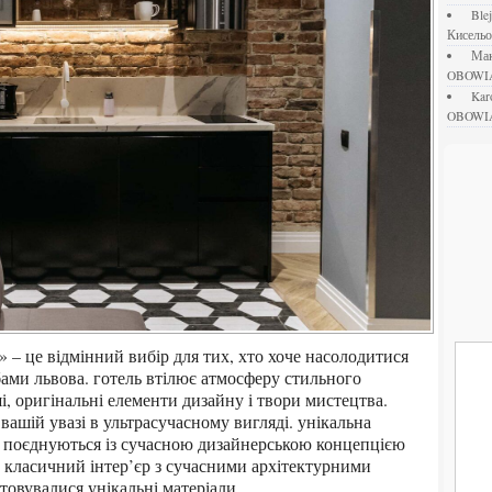
bl
Кисель
М
OBOWI
ka
OBOWI
бами львова. готель втілює атмосферу стильного
, оригінальні елементи дизайну і твори мистецтва.
вашій увазі в ультрасучасному вигляді. унікальна
но поєднуються із сучасною дизайнерською концепцією
в класичний інтер’єр з сучасними архітектурними
товувалися унікальні матеріали.