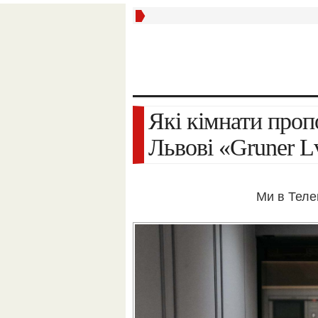
Які кімнати пропонує гостям бутік-готель у
Львові «Gruner Lv
Ми в Тел