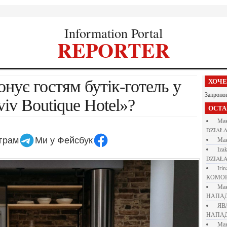
Information Portal
REPORTER
ХОЧ
Запропо
iv Boutique Hotel»?
ОСТ
М
DZIAŁA
еграм
Ми у Фейсбук
М
iza
DZIAŁA
iri
КОМО
М
НАПАД
Я
НАПАД
М