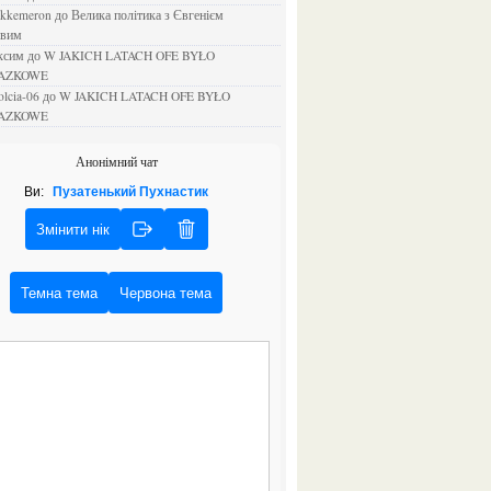
ejkkemeron
до
Велика політика з Євгенієм
овим
аксим
до
W JAKICH LATACH OFE BYŁO
AZKOWE
rolcia-06
до
W JAKICH LATACH OFE BYŁO
AZKOWE
Анонімний чат
Ви:
Пузатенький Пухнастик
Змінити нік
Темна тема
Червона тема