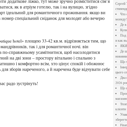
ти додаткове ліжко, тут може зручно розміститися сім’я
Сергей 
атися, як в атріум готелю, так і на вулицю, згідно
стипен
рт ідеальний для романтичного проживання. якщо ви
Что означает крутящий момент применительно к
в номер спеціальний сніданок для молодят або вечерю
мопеду
Де 
Куп
Под системы: плюсы и минусы, обзор производителей
и как в
-мандрівників, так і для романтичної ночі. він
ЯК
Де шукати перевірені новини України: рейтинг
на по-справжньому усамітнитися, щоб насолодитися
новинни
ний на дві зони – простору вітальню і спальню з
Що
атишно і комфортно всім, хто цінує спокій і обожнює
Інверторний кондиціонер до 18 000 грн: топ-5 моделей
 для зборів нареченого, а й наречена буде відчувати себе
цього с
Два шляхи до розлучення: що реально вигідніше у
вас радо зустрінуть!
2026 ро
Що
Професійна хімія та дезінфекція для бізнесу: інтернет-
магазин
Treatfield — онлайн-психотерапія, якій довіряють
клієнти 
Упаковка для спецій: як обрати матеріал і формат, щоб
зберегт
Financial Freedom Academy: что представляет собой