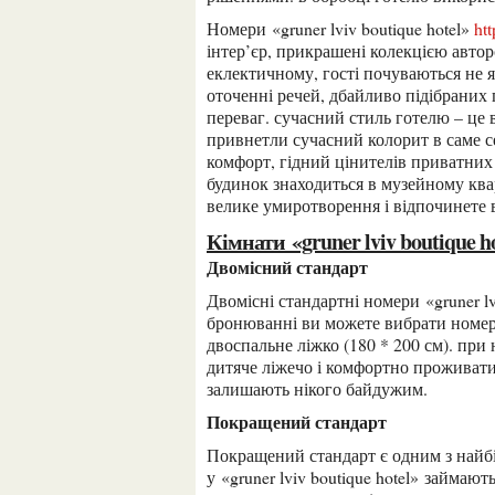
номери «gruner lviv boutique hotel»
ht
інтер’єр, прикрашені колекцією автор
еклектичному, гості почуваються не я
оточенні речей, дбайливо підібраних 
переваг. сучасний стиль готелю – це 
привнетли сучасний колорит в саме се
комфорт, гідний цінителів приватних
будинок знаходиться в музейному ква
велике умиротворення і відпочинете в
кімнати «gruner lviv boutique h
двомісний стандарт
двомісні стандартні номери «gruner lviv boutique hotel» займають площу 19-26 кв.м. при
бронюванні ви можете вибрати номер 
двоспальне ліжко (180 * 200 см). при
дитяче ліжечо і комфортно проживати 
залишають нікого байдужим.
покращений стандарт
покращений стандарт є одним з найбільш затребуваних номерів. номери даної категорії
у «gruner lviv boutique hotel» займаю