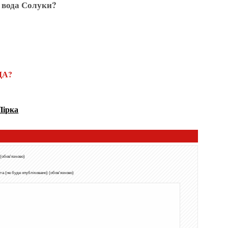
а вода Солуки?
ДА?
Пірка
 (обов'язково)
а (не буде опубліковано) (обов'язково)