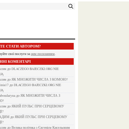
ЕТЕ СТАТИ АВТОРОМ?
нуйте свої послуги за
цим посиланням
.
АННІ КОМЕНТАРІ
аксим
до
DLACZEGO BAJECZKI.ORG NIE
JĄ
аксим
до
ЯК МНОЖИТИ ЧИСЛА З КОМОЮ?
kinia17
до
DLACZEGO BAJECZKI.ORG NIE
JĄ
nabondaryna
до
ЯК МНОЖИТИ ЧИСЛА З
Ю?
аксим
до
ЯКИЙ ПУЛЬС ПРИ СЕРЦЕВОМУ
І?
ВАДИМ
до
ЯКИЙ ПУЛЬС ПРИ СЕРЦЕВОМУ
І?
аксим
до
Велика політика з Євгенієм Кисельовим