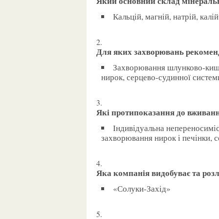
Який основний склад мінераль
Кальцій, магній, натрій, кал
Для яких захворювань рекомен
Захворювання шлунково-кишкового тракту, печінки, жовчовивідних шляхів,
нирок, серцево-судинної систем
Які протипоказання до вживан
Індивідуальна непереносимість, загострення виразкової хвороби, тяжкі
захворювання нирок і печінки, с
Яка компанія видобуває та ро
«Солуки-Захід»