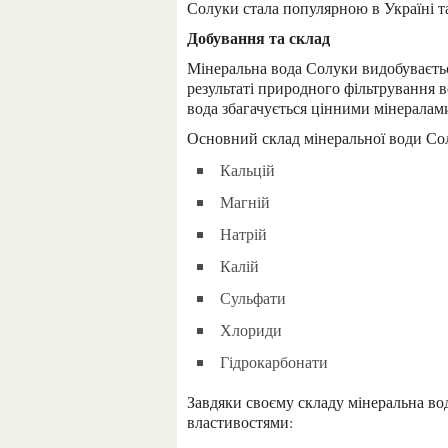
Солуки стала популярною в Україні та
Добування та склад
Мінеральна вода Солуки видобувається з глибини близько 150 метрів. Вона утворюється в
результаті природного фільтрування во
вода збагачується цінними мінералам
Основний склад мінеральної води Со
Кальцій
Магній
Натрій
Калій
Сульфати
Хлориди
Гідрокарбонати
Завдяки своєму складу мінеральна вода Солуки характеризується наступними дієтичними
властивостями: