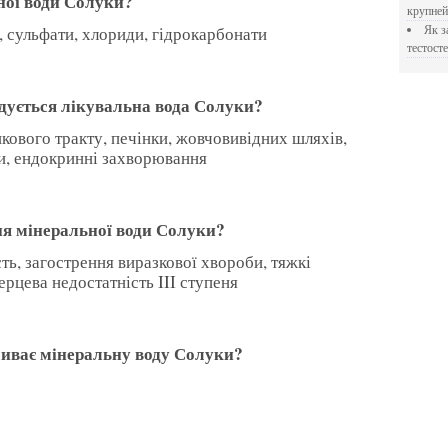
ної води Солуки?
крупне
ій, сульфати, хлориди, гідрокарбонати
Як застосовувати Прегніл для відновлення
тестосте
дується лікувальна вода Солуки?
и, ендокринні захворювання
ня мінеральної води Солуки?
ерцева недостатність III ступеня
зливає мінеральну воду Солуки?