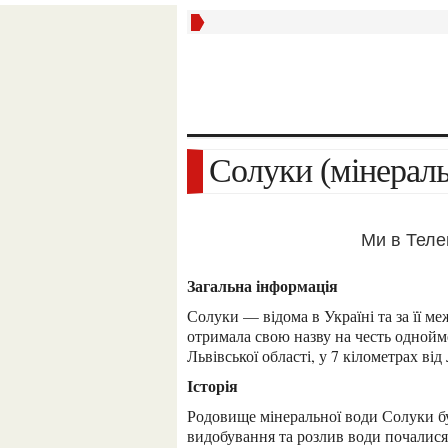
Солуки (мінерал
Ми в Тел
Загальна інформація
Солуки — відома в Україні та за її межами мінеральна вода з унікальним складом. Вона
отримала свою назву на честь однойм
Львівської області, у 7 кілометрах від
Історія
Родовище мінеральної води Солуки було відкрите в 1913 році. Однак промислове
видобування та розлив води почалися 