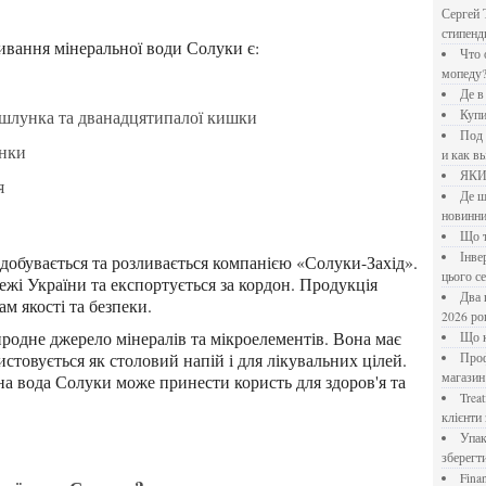
Сергей 
стипен
вання мінеральної води Солуки є:
Что означает крутящий момент применительно к
мопеду
Де 
и шлунка та дванадцятипалої кишки
Куп
Под системы: плюсы и минусы, обзор производителей
інки
и как в
ЯК
я
Де шукати перевірені новини України: рейтинг
новинни
Що
Інверторний кондиціонер до 18 000 грн: топ-5 моделей
цього с
ежі України та експортується за кордон. Продукція
Два шляхи до розлучення: що реально вигідніше у
м якості та безпеки.
2026 ро
Що
истовується як столовий напій і для лікувальних цілей.
Професійна хімія та дезінфекція для бізнесу: інтернет-
магазин
а вода Солуки може принести користь для здоров'я та
Treatfield — онлайн-психотерапія, якій довіряють
клієнти 
Упаковка для спецій: як обрати матеріал і формат, щоб
зберегт
Financial Freedom Academy: что представляет собой