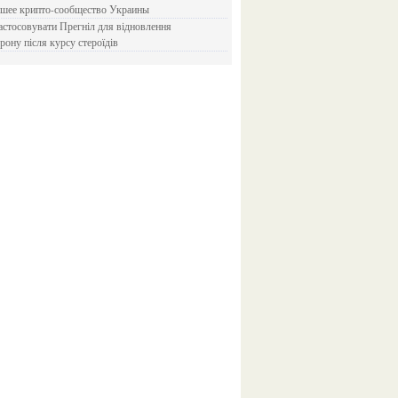
йшее крипто-сообщество Украины
рону після курсу стероїдів