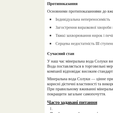
Протипоказання
Основними протипоказаннями до вжи
Індивідуальна непереносимість
Загострення виразкової хвороб
Тяжкі захворювання нирок і печ
Серцева недостатність III ступен
Сучасний стан
У наш час мінеральна вода Солуки видобувається та розливається компанією «Солуки-Захід».
Вода поставляється в торговельні мер
компанії відповідає високим стандарта
Мінеральна вода Солуки — цінне природне джерело мінералів та мікроелементів. Вона має
корисні дієтичні властивості та викор
При правильному вживанні мінеральн
покращити загальне самопочуття.
Часто задавані питання