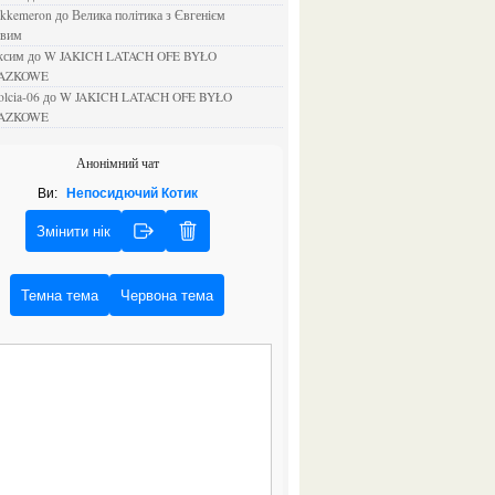
ejkkemeron
до
Велика політика з Євгенієм
овим
аксим
до
W JAKICH LATACH OFE BYŁO
AZKOWE
rolcia-06
до
W JAKICH LATACH OFE BYŁO
AZKOWE
Анонімний чат
Ви:
Непосидючий Котик
Змінити нік
Темна тема
Червона тема