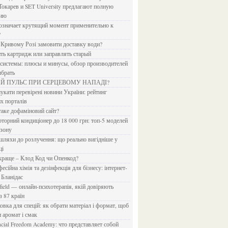
Токарев и SET University предлагают полную
дию
?
в Кривому Розі замовити доставку води?
ить картридж или заправлять старый
ыбрать
ИЙ ПУЛЬС ПРИ СЕРЦЕВОМУ НАПАДІ?
х порталів
 таке дофаміновий сайт?
езону
ці
 краще – Клод Код чи Опенкод?
 Бланідас
з 87 країн
и аромат і смак