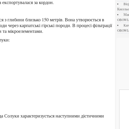
 експортувалася за кордон.
bl
Кисель
М
OBOWI
ди через карпатські гірські породи. В процесі фільтрації
ka
и та мікроелементами.
OBOWI
луки: