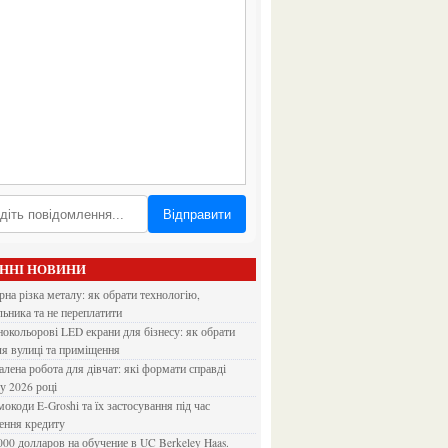
Відправити
АННІ НОВИНИ
льника та не переплатити
ля вулиці та приміщення
 у 2026 році
ення кредиту