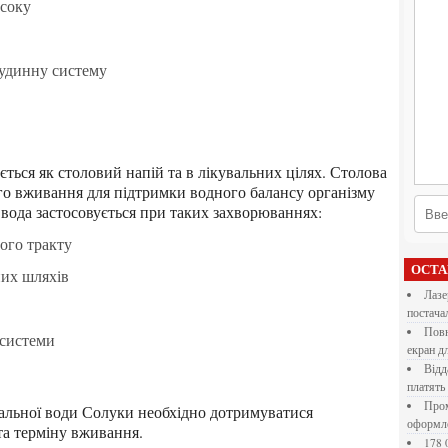
 соку
судинну систему
го вживання для підтримки водного балансу організму
 вода застосовується при таких захворюваннях:
ого тракту
ОСТ
них шляхів
Лазерна різка металу: як обрати технологію,
постача
Повнокольорові LED екрани для бізнесу: як обрати
 системи
екран д
Віддалена робота для дівчат: які формати справді
платять
Промокоди E-Groshi та їх застосування під час
оформл
та терміну вживання.
178 000 долларов на обучение в UC Berkeley Haas.