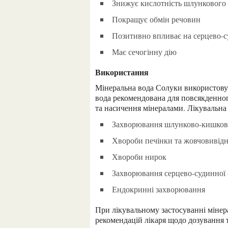
Знижує кислотність шлункового
Покращує обмін речовин
Позитивно впливає на серцево-
Має сечогінну дію
Використання
Мінеральна вода Солуки використовується як столовий напій та в лікувальних цілях. Столова
вода рекомендована для повсякденно
та насичення мінералами. Лікувальна
Захворювання шлунково-кишков
Хвороби печінки та жовчовивід
Хвороби нирок
Захворювання серцево-судинної
Ендокринні захворювання
При лікувальному застосуванні мінеральної води Солуки необхідно дотримуватися
рекомендацій лікаря щодо дозування 