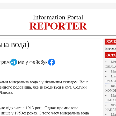
Information Portal
REPORTER
ьна вода)
ХОЧ
Запропо
ОСТ
еграм
Ми у Фейсбук
М
DZIAŁA
М
iza
DZIAŁA
iri
енного родовища, яке знаходиться в смт. Солуки
КОМО
 Львова.
М
НАПАД
Я
НАПАД
лише у 1950-х роках. З того часу мінеральна вода
М