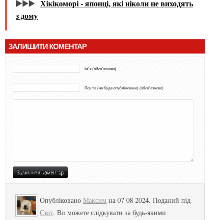
▶️▶️▶️
Хікікоморі - японці, які ніколи не виходять
з дому
ЗАЛИШИТИ КОМЕНТАР
Ім'я (обов'язково)
Пошта (не буде опубліковано) (обов'язково)
Опубліковано
Максим
на 07 08 2024. Поданий під
Cвіт
. Ви можете слідкувати за будь-якими