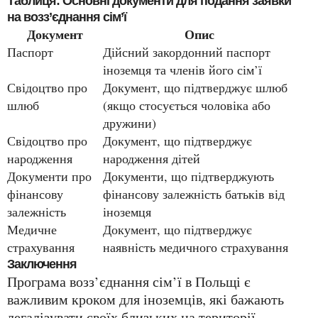
Таблиця: Основні документи для подання заявки
на возз’єднання сім’ї
Документ
Опис
Паспорт
Дійсний закордонний паспорт
іноземця та членів його сім’ї
Свідоцтво про
Документ, що підтверджує шлюб
шлюб
(якщо стосується чоловіка або
дружини)
Свідоцтво про
Документ, що підтверджує
народження
народження дітей
Документи про
Документи, що підтверджують
фінансову
фінансову залежність батьків від
залежність
іноземця
Медичне
Документ, що підтверджує
страхування
наявність медичного страхування
Заключення
Програма возз’єднання сім’ї в Польщі є
важливим кроком для іноземців, які бажають
легалізувати своїх близьких на території