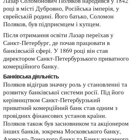
Лазар Соломонович Поляков народився у 1842
році в місті Дубровно, Російська імперія, у
єврейській родині. Його батько, Соломон
Поляков, був підприємцем і купцем.
Після отримання освіти Лазар переїхав у
Санкт-Петербург, де почав працювати в
банківській сфері. У 1869 році він став
директором Санкт-Петербурзького приватного
комерційного банку.
Банківська діяльність
Поляков відіграв значну роль у становленні та
розвитку банківської системи росії. Під його
керівництвом Санкт-Петербурзький
приватний комерційний банк став одним з
провідних фінансових установ країни.
Поляков також був засновником та акціонером
інших банків, зокрема Московського банку,
Азовсько-Донського банку та Банку взаємного