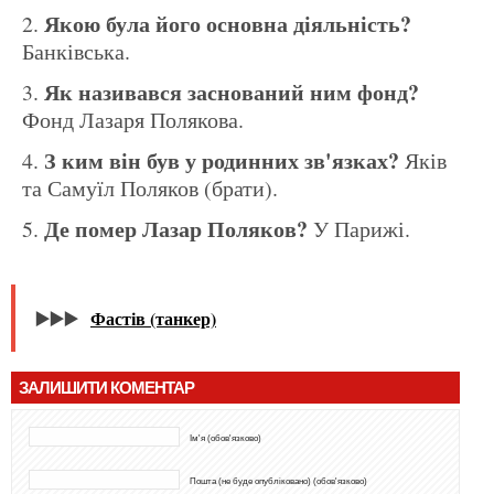
Якою була його основна діяльність?
Банківська.
Як називався заснований ним фонд?
Фонд Лазаря Полякова.
З ким він був у родинних зв'язках?
Яків
та Самуїл Поляков (брати).
Де помер Лазар Поляков?
У Парижі.
▶️▶️▶️
Фастів (танкер)
ЗАЛИШИТИ КОМЕНТАР
Ім'я (обов'язково)
Пошта (не буде опубліковано) (обов'язково)