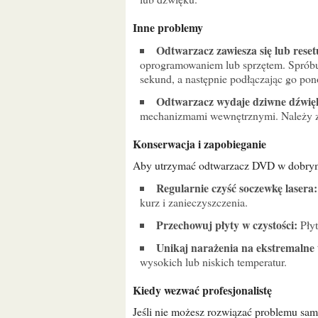
Inne problemy
Odtwarzacz zawiesza się lub reset
oprogramowaniem lub sprzętem. Spróbuj
sekund, a następnie podłączając go pon
Odtwarzacz wydaje dziwne dźwię
mechanizmami wewnętrznymi. Należy zw
Konserwacja i zapobieganie
Aby utrzymać odtwarzacz DVD w dobrym 
Regularnie czyść soczewkę lasera:
kurz i zanieczyszczenia.
Przechowuj płyty w czystości:
Płyt
Unikaj narażenia na ekstremalne
wysokich lub niskich temperatur.
Kiedy wezwać profesjonalistę
Jeśli nie możesz rozwiązać problemu samodzielnie lub jeśli odtwarzacz wydaje dziwne dźwięki, należy