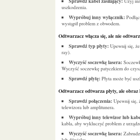
Sprawdź kabel zasilający:
Użyj inn
uszkodzenia.
Wypróbuj inny wyłącznik:
Podłącz
wystąpił problem z obwodem.
Odtwarzacz włącza się, ale nie odtwarz
Sprawdź typ płyty:
Upewnij się, że
ray).
Wyczyść soczewkę lasera:
Soczewka
Wyczyść soczewkę patyczkiem do czysz
Sprawdź płytę:
Płyta może być usz
Odtwarzacz odtwarza płyty, ale obraz 
Sprawdź połączenia:
Upewnij się, 
telewizora lub amplitunera.
Wypróbuj inny telewizor lub kabe
kabla, aby wykluczyć problem z urząd
Wyczyść soczewkę lasera:
Zabrudzo
lub dźwięku.