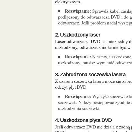
elektrycznym.
Rozwiązanie:
Sprawdź kabel zasilaj
podłączony do odtwarzacza DVD i do gn
odtwarzacz. Jeśli problem nadal występ
2. Uszkodzony laser
Laser odtwarzacza DVD jest niezbędny do odczytywania danych z płyty DVD. Jeśli laser zostanie
uszkodzony, odtwarzacz może nie być w s
Rozwiązanie:
Niestety, uszkodzoneg
uszkodzony, musisz wymienić odtwarz
3. Zabrudzona soczewka lasera
Z czasem soczewka lasera może się zabrudzić kurzem i innymi zanieczyszczeniami, co może zakłócać
odczyt płyt DVD.
Rozwiązanie:
Wyczyść soczewkę las
soczewek. Należy postępować zgodnie z
uszkodzenia soczewki.
4. Uszkodzona płyta DVD
Jeśli odtwarzacz DVD nie działa z żadną płytą, przyczyną może być uszkodzona płyta DVD. Płyty