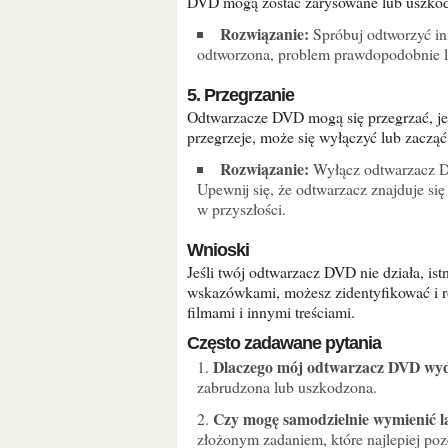
DVD mogą zostać zarysowane lub uszkod
Rozwiązanie:
Spróbuj odtworzyć inn
odtworzona, problem prawdopodobnie l
5. Przegrzanie
Odtwarzacze DVD mogą się przegrzać, jeśli są używane przez dłuższy czas. Kiedy odtwarzacz się
przegrzeje, może się wyłączyć lub zacząć
Rozwiązanie:
Wyłącz odtwarzacz DV
Upewnij się, że odtwarzacz znajduje s
w przyszłości.
Wnioski
Jeśli twój odtwarzacz DVD nie działa, istnieje wiele możliwych przyczyn. Postępując zgodnie z tymi
wskazówkami, możesz zidentyfikować i r
filmami i innymi treściami.
Często zadawane pytania
Dlaczego mój odtwarzacz DVD wyd
zabrudzona lub uszkodzona.
Czy mogę samodzielnie wymienić 
złożonym zadaniem, które najlepiej pozo