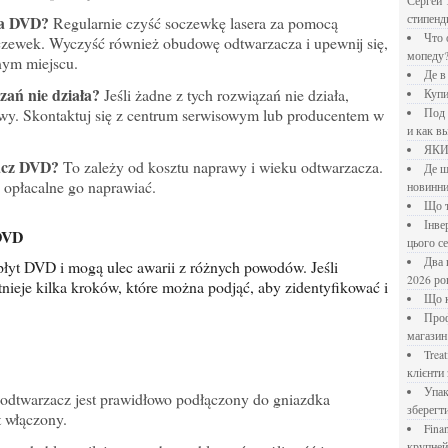
Сергей 
za DVD?
стипен
Regularnie czyść soczewkę lasera za pomocą
Что означает крутящий момент применительно к
czewek. Wyczyść również obudowę odtwarzacza i upewnij się,
мопеду
nym miejscu.
Де 
ązań nie działa?
Jeśli żadne z tych rozwiązań nie działa,
Куп
. Skontaktuj się z centrum serwisowym lub producentem w
Под системы: плюсы и минусы, обзор производителей
и как в
ЯК
zacz DVD?
To zależy od kosztu naprawy i wieku odtwarzacza.
Де шукати перевірені новини України: рейтинг
ć opłacalne go naprawiać.
новинни
Що
Інверторний кондиціонер до 18 000 грн: топ-5 моделей
 DVD
цього с
Два шляхи до розлучення: що реально вигідніше у
2026 ро
nieje kilka kroków, które można podjąć, aby zidentyfikować i
Що
Професійна хімія та дезінфекція для бізнесу: інтернет-
магазин
Treatfield — онлайн-психотерапія, якій довіряють
клієнти 
Упаковка для спецій: як обрати матеріал і формат, щоб
 odtwarzacz jest prawidłowo podłączony do gniazdka
зберегт
t włączony.
Financial Freedom Academy: что представляет собой
крупне