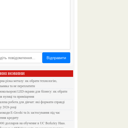
Відправити
АННІ НОВИНИ
льника та не переплатити
ля вулиці та приміщення
 у 2026 році
ення кредиту