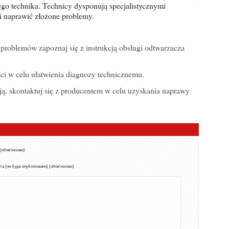
go technika. Technicy dysponują specjalistycznymi
i naprawić złożone problemy.
ci w celu ułatwienia diagnozy technicznemu.
 (обов'язково)
а (не буде опубліковано) (обов'язково)