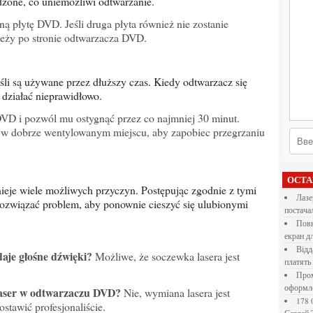
zone, co uniemożliwi odtwarzanie.
ą płytę DVD. Jeśli druga płyta również nie zostanie
eży po stronie odtwarzacza DVD.
 działać nieprawidłowo.
D i pozwól mu ostygnąć przez co najmniej 30 minut.
ię w dobrze wentylowanym miejscu, aby zapobiec przegrzaniu
ОСТ
Лазерна різка металу: як обрати технологію,
ozwiązać problem, aby ponownie cieszyć się ulubionymi
постача
Повнокольорові LED екрани для бізнесу: як обрати
екран д
Віддалена робота для дівчат: які формати справді
aje głośne dźwięki?
Możliwe, że soczewka lasera jest
платять
Промокоди E-Groshi та їх застосування під час
оформл
laser w odtwarzaczu DVD?
Nie, wymiana lasera jest
178 000 долларов на обучение в UC Berkeley Haas.
stawić profesjonaliście.