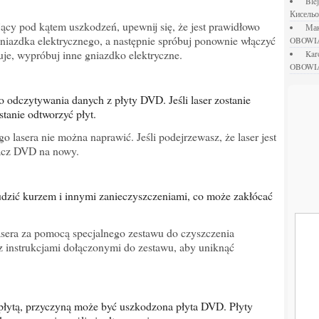
bl
Кисель
ący pod kątem uszkodzeń, upewnij się, że jest prawidłowo
М
iazdka elektrycznego, a następnie spróbuj ponownie włączyć
OBOWI
uje, wypróbuj inne gniazdko elektryczne.
ka
OBOWI
tanie odtworzyć płyt.
o lasera nie można naprawić. Jeśli podejrzewasz, że laser jest
acz DVD na nowy.
era za pomocą specjalnego zestawu do czyszczenia
 instrukcjami dołączonymi do zestawu, aby uniknąć