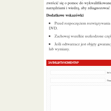
zwrócić się o pomoc do wykwalifikowane
narzędziami i wiedzą, aby zdiagnozować 
Dodatkowe wskazówki
Przed rozpoczęciem rozwiązywania problemów zapoznaj się z instrukcją obsługi odtwarzacza
DVD.
Zachowaj wszelkie uszkodzone częś
Jeśli odtwarzacz jest objęty gwarancją, skontaktuj się z producentem w celu uzyskania naprawy
lub wymiany.
ЗАЛИШИТИ КОМЕНТАР
Ім'я
Пошт