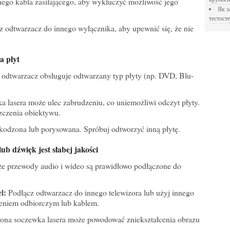
ego kabla zasilającego, aby wykluczyć możliwość jego
Як застосовувати Прегніл для відновлення
тестосте
 odtwarzacz do innego wyłącznika, aby upewnić się, że nie
a płyt
 odtwarzacz obsługuje odtwarzany typ płyty (np. DVD, Blu-
 lasera może ulec zabrudzeniu, co uniemożliwi odczyt płyty.
czenia obiektywu.
kodzona lub porysowana. Spróbuj odtworzyć inną płytę.
lub dźwięk jest słabej jakości
że przewody audio i wideo są prawidłowo podłączone do
l:
Podłącz odtwarzacz do innego telewizora lub użyj innego
zeniem odbiorczym lub kablem.
na soczewka lasera może powodować zniekształcenia obrazu