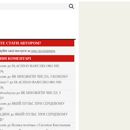
ЕТЕ СТАТИ АВТОРОМ?
нуйте свої послуги за
цим посиланням
.
АННІ КОМЕНТАРІ
аксим
до
DLACZEGO BAJECZKI.ORG NIE
JĄ
аксим
до
ЯК МНОЖИТИ ЧИСЛА З КОМОЮ?
kinia17
до
DLACZEGO BAJECZKI.ORG NIE
JĄ
nabondaryna
до
ЯК МНОЖИТИ ЧИСЛА З
Ю?
аксим
до
ЯКИЙ ПУЛЬС ПРИ СЕРЦЕВОМУ
І?
ВАДИМ
до
ЯКИЙ ПУЛЬС ПРИ СЕРЦЕВОМУ
І?
аксим
до
Велика політика з Євгенієм Кисельовим