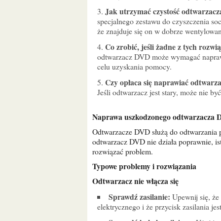
Jak utrzymać czystość odtwarzac
specjalnego zestawu do czyszczenia so
że znajduje się on w dobrze wentylowa
Co zrobić, jeśli żadne z tych rozwi
odtwarzacz DVD może wymagać naprawy
celu uzyskania pomocy.
Czy opłaca się naprawiać odtwar
Jeśli odtwarzacz jest stary, może nie by
Naprawa uszkodzonego odtwarzacza
Odtwarzacze DVD służą do odtwarzania płyt DVD i mogą ulec awarii z różnych powodów. Jeśli
odtwarzacz DVD nie działa poprawnie, ist
rozwiązać problem.
Typowe problemy i rozwiązania
Odtwarzacz nie włącza się
Sprawdź zasilanie:
Upewnij się, że
elektrycznego i że przycisk zasilania jes