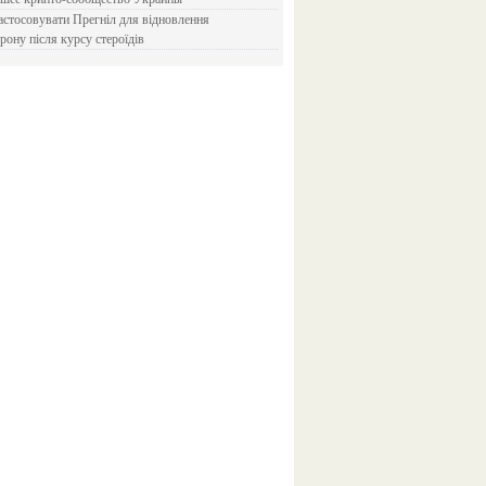
рону після курсу стероїдів