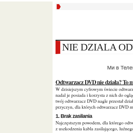
NIE DZIALA 
Ми в Тел
Odtwarzacz DVD nie działa? To
W dzisiejszym cyfrowym świecie odtwarzacze DVD stają się coraz mniej popularne, ale wiele osób
nadal je posiada i korzysta z nich do oglą
twój odtwarzacz DVD nagle przestał działa
przyczyn, dla których odtwarzacz DVD mo
1. Brak zasilania
Najczęstszym powodem, dla którego odtwarzacz DVD nie działa, jest brak zasilania. Może to wynikać
z uszkodzenia kabla zasilającego, luźne