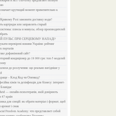
Токарев и SET University предлагают полную
дию
?
в Кривому Розі замовити доставку води?
ить картридж или заправлять старый
ыбрать
ИЙ ПУЛЬС ПРИ СЕРЦЕВОМУ НАПАДІ?
х порталів
 таке дофаміновий сайт?
езону
ці
 краще – Клод Код чи Опенкод?
 Бланідас
з 87 країн
и аромат і смак
йшее крипто-сообщество Украины