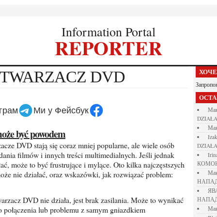
Information Portal
REPORTER
ODTWARZACZ DVD
ХОЧ
Запропо
ОСТ
еграм
Ми у Фейсбук
М
DZIAŁA
М
 może być powodem
iza
DZIAŁA
dania filmów i innych treści multimedialnych. Jeśli jednak
iri
ć, może to być frustrujące i mylące. Oto kilka najczęstszych
КОМО
że nie działać, oraz wskazówki, jak rozwiązać problem:
М
НАПАД
Я
НАПАД
go połączenia lub problemu z samym gniazdkiem
М