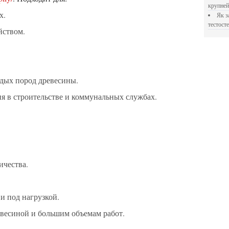
крупне
х.
Як застосовувати Прегніл для відновлення
тестосте
йством.
рдых пород древесины.
ия в строительстве и коммунальных службах.
ичества.
 и под нагрузкой.
ревесиной и большим объемам работ.