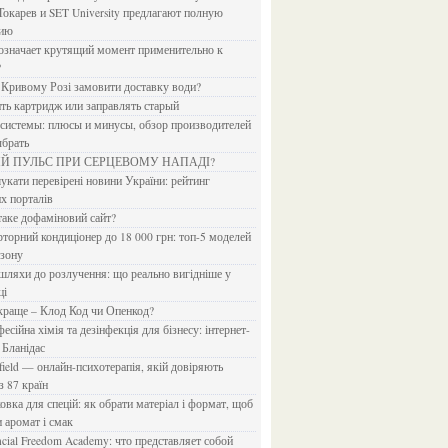
Токарев и SET University предлагают полную
дию
?
в Кривому Розі замовити доставку води?
ить картридж или заправлять старый
ыбрать
ИЙ ПУЛЬС ПРИ СЕРЦЕВОМУ НАПАДІ?
х порталів
 таке дофаміновий сайт?
езону
ці
 краще – Клод Код чи Опенкод?
 Бланідас
з 87 країн
и аромат і смак