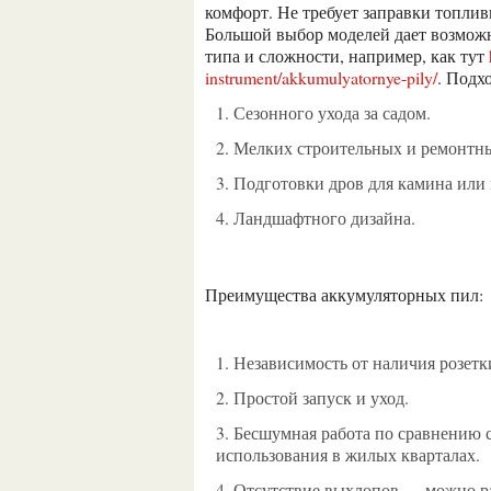
комфорт. Не требует заправки топли
Большой выбор моделей дает возможн
типа и сложности, например, как тут
instrument/akkumulyatornye-pily/
. Подх
Сезонного ухода за садом.
Мелких строительных и ремонтны
Подготовки дров для камина или
Ландшафтного дизайна.
Преимущества аккумуляторных пил:
Независимость от наличия розетк
Простой запуск и уход.
Бесшумная работа по сравнению с бензиновыми моделями — оптимальный вариант для
использования в жилых кварталах.
Отсутствие выхлопов — можно р