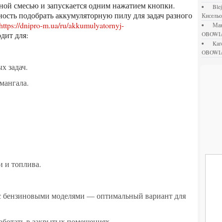
вной смесью и запускается одним нажатием кнопки.
bl
ость подобрать аккумуляторную пилу для задач разного
Кисель
https://dnipro-m.ua/ru/akkumulyatornyj-
М
одит для:
OBOWI
ka
OBOWI
х задач.
 мангала.
и и топлива.
аботать в закрытых помещениях.