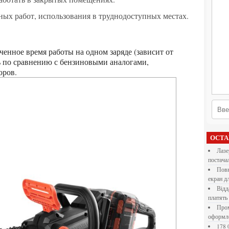
ных работ, использования в труднодоступных местах.
 по сравнению с бензиновыми аналогами,
оров.
ОСТ
Лазерна різка металу: як обрати технологію,
постача
Повнокольорові LED екрани для бізнесу: як обрати
екран д
Віддалена робота для дівчат: які формати справді
платять
Промокоди E-Groshi та їх застосування під час
оформл
178 000 долларов на обучение в UC Berkeley Haas.