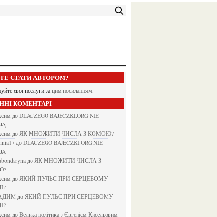
ЕТЕ СТАТИ АВТОРОМ?
нуйте свої послуги за
цим посиланням
.
АННІ КОМЕНТАРІ
аксим
до
DLACZEGO BAJECZKI.ORG NIE
JĄ
аксим
до
ЯК МНОЖИТИ ЧИСЛА З КОМОЮ?
kinia17
до
DLACZEGO BAJECZKI.ORG NIE
JĄ
nabondaryna
до
ЯК МНОЖИТИ ЧИСЛА З
Ю?
аксим
до
ЯКИЙ ПУЛЬС ПРИ СЕРЦЕВОМУ
І?
ВАДИМ
до
ЯКИЙ ПУЛЬС ПРИ СЕРЦЕВОМУ
І?
аксим
до
Велика політика з Євгенієм Кисельовим