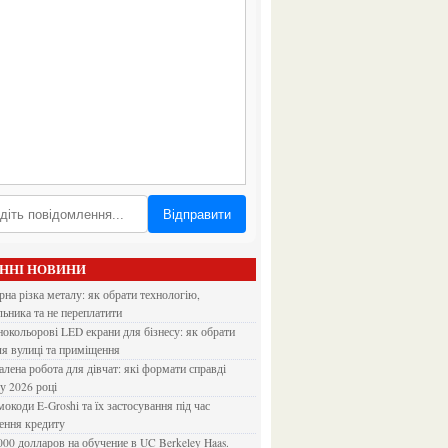
Відправити
АННІ НОВИНИ
льника та не переплатити
ля вулиці та приміщення
 у 2026 році
ення кредиту