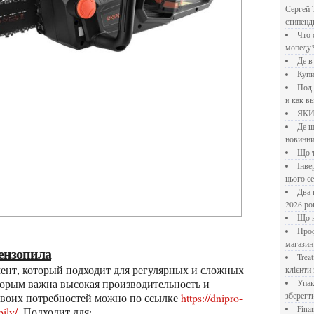
Сергей 
стипен
Что означает крутящий момент применительно к
мопеду
Де 
Куп
Под системы: плюсы и минусы, обзор производителей
и как в
ЯК
Де шукати перевірені новини України: рейтинг
новинни
Що
Інверторний кондиціонер до 18 000 грн: топ-5 моделей
цього с
Два шляхи до розлучення: що реально вигідніше у
2026 ро
Що
Професійна хімія та дезінфекція для бізнесу: інтернет-
магазин
бензопила
Treatfield — онлайн-психотерапія, якій довіряють
клієнти 
оторым важна высокая производительность и
Упаковка для спецій: як обрати матеріал і формат, щоб
своих потребностей можно по ссылке
https://dnipro-
зберегт
Financial Freedom Academy: что представляет собой
ily/
. Подходит для: