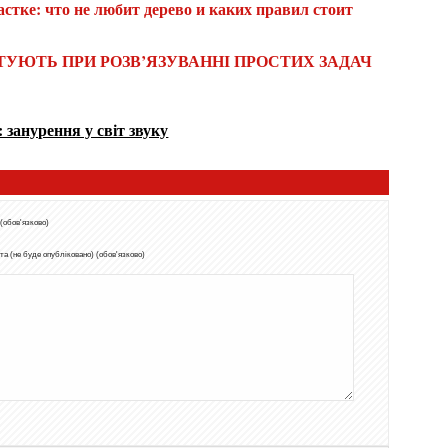
ТУЮТЬ ПРИ РОЗВ’ЯЗУВАННІ ПРОСТИХ ЗАДАЧ
занурення у світ звуку
 (обов'язково)
а (не буде опубліковано) (обов'язково)