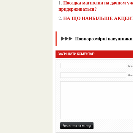
Посадка магнолии на дачном участке: что не любит дерево и каких правил стоит
придерживаться?
НА ЩО НАЙБІЛЬШЕ АКЦЕН
▶️▶️▶️
Повнорозмірні навушники: 
ЗАЛИШИТИ КОМЕНТАР
Ім'я
Пошт