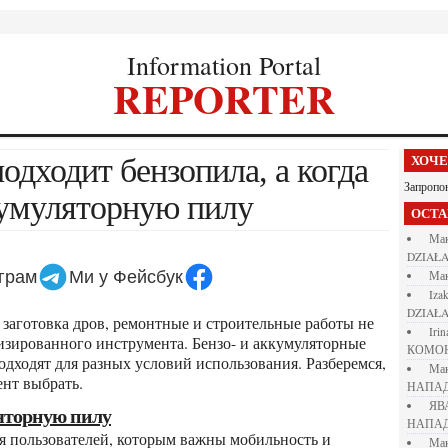
Information Portal
REPORTER
ХОЧ
Запропо
кумуляторную пилу
ОСТ
М
DZIAŁA
еграм
Ми у Фейсбук
М
iza
DZIAŁA
iri
лизированного инструмента. Бензо- и аккумуляторные
КОМО
дходят для разных условий использования. Разберемся,
М
ент выбрать.
НАПАД
Я
ляторную пилу
НАПАД
М