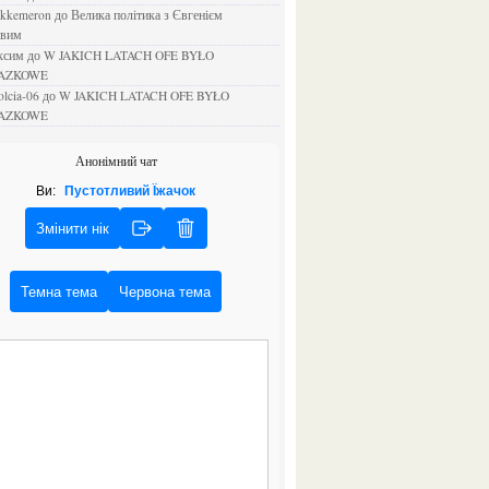
ejkkemeron
до
Велика політика з Євгенієм
овим
аксим
до
W JAKICH LATACH OFE BYŁO
AZKOWE
rolcia-06
до
W JAKICH LATACH OFE BYŁO
AZKOWE
Анонімний чат
Ви:
Пустотливий Їжачок
Змінити нік
Темна тема
Червона тема