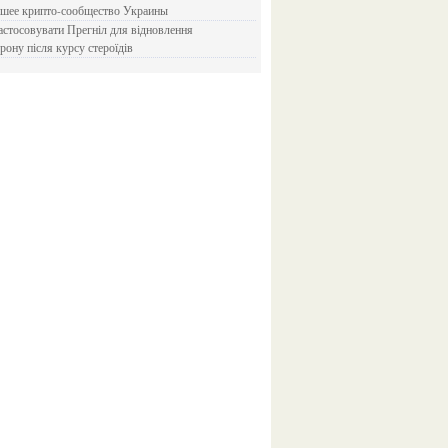
йшее крипто-сообщество Украины
рону після курсу стероїдів