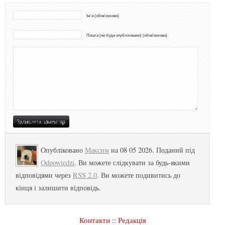
Ім'я (обов'язково)
Пошта (не буде опубліковано) (обов'язково)
Опубліковано
Максим
на 08 05 2026. Поданий під
Odpowiedzi
. Ви можете слідкувати за будь-якими
відповідями через
RSS 2.0
. Ви можете подивитись до
кінця і залишити відповідь.
Контакти
::
Редакція