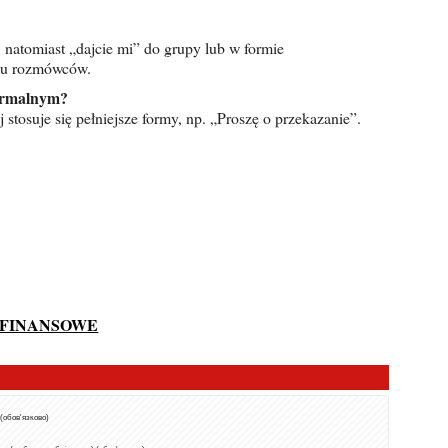
, natomiast „dajcie mi” do grupy lub w formie
lku rozmówców.
formalnym?
stosuje się pełniejsze formy, np. „Proszę o przekazanie”.
 FINANSOWE
 (обов'язково)