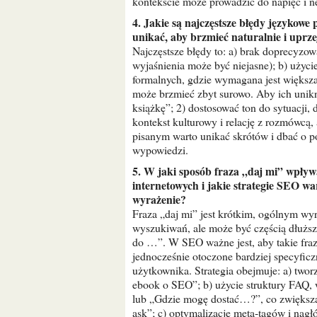
kontekście może prowadzić do napięć i n
4. Jakie są najczęstsze błędy językowe popełniane przy używaniu zwrotu „daj mi” i jak ich
unikać, aby brzmieć naturalnie i uprz
Najczęstsze błędy to: a) brak doprecyzo
wyjaśnienia może być niejasne); b) użyci
formalnych, gdzie wymagana jest większ
może brzmieć zbyt surowo. Aby ich unikn
książkę”; 2) dostosować ton do sytuacji,
kontekst kulturowy i relację z rozmówcą
pisanym warto unikać skrótów i dbać o p
wypowiedzi.
5. W jaki sposób fraza „daj mi” wpływa na pozycjonowanie treści w wyszukiwarkach
internetowych i jakie strategie SEO wa
wyrażenie?
Fraza „daj mi” jest krótkim, ogólnym w
wyszukiwań, ale może być częścią dłuższy
do …”. W SEO ważne jest, aby takie fraz
jednocześnie otoczone bardziej specyficz
użytkownika. Strategia obejmuje: a) twor
ebook o SEO”; b) użycie struktury FAQ, 
lub „Gdzie mogę dostać…?”, co zwiększa
ask”; c) optymalizację meta‑tagów i n