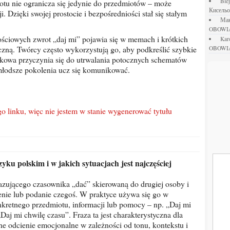
bl
otu nie ogranicza się jedynie do przedmiotów – może
Кисель
. Dzięki swojej prostocie i bezpośredniości stał się stałym
М
OBOWI
ka
czną. Twórcy często wykorzystują go, aby podkreślić szybkie
OBOWI
zykowa przyczynia się do utrwalania potocznych schematów
młodsze pokolenia ucz się komunikować.
kazującego czasownika „dać” skierowaną do drugiej osoby i
enie lub podanie czegoś. W praktyce używa się go w
kretnego przedmiotu, informacji lub pomocy – np. „Daj mi
„Daj mi chwilę czasu”. Fraza ta jest charakterystyczna dla
ne odcienie emocjonalne w zależności od tonu, kontekstu i