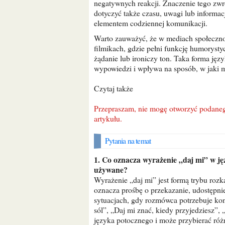
negatywnych reakcji. Znaczenie tego zwr
dotyczyć także czasu, uwagi lub informacji
elementem codziennej komunikacji.
Warto zauważyć, że w mediach społecznościowych zwrot „daj mi” pojawia się w memach i krótkich
filmikach, gdzie pełni funkcję humorysty
żądanie lub ironiczy ton. Taka forma ję
wypowiedzi i wpływa na sposób, w jaki 
Czytaj także
Przepraszam, nie mogę otworzyć podanego linku, więc nie jestem w stanie wygenerować tytułu
artykułu.
Pytania na temat
1. Co oznacza wyrażenie „daj mi” w języku polskim i w jakich sytuacjach jest najczęściej
używane?
Wyrażenie „daj mi” jest formą trybu roz
oznacza prośbę o przekazanie, udostępni
sytuacjach, gdy rozmówca potrzebuje kon
sól”, „Daj mi znać, kiedy przyjedziesz”, 
języka potocznego i może przybierać róż