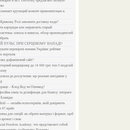
Токарев и SET University предлагают полную
дию
?
в Кривому Розі замовити доставку води?
ить картридж или заправлять старый
ыбрать
ИЙ ПУЛЬС ПРИ СЕРЦЕВОМУ НАПАДІ?
х порталів
 таке дофаміновий сайт?
езону
ці
 краще – Клод Код чи Опенкод?
 Бланідас
з 87 країн
и аромат і смак
йшее крипто-сообщество Украины