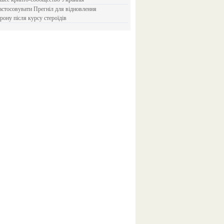
рону після курсу стероїдів