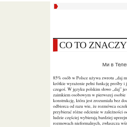
CO TO ZNACZY
Ми в Тел
85% osób w Polsce używa zwrotu „daj mi” przynajmniej raz dziennie w sytuacjach codziennych. To
krótkie wyrażenie pełni funkcję prośby 
czegoś. W języku polskim słowo „daj” je
zaimkiem osobowym w pierwszej osobie l
konstrukcję, która jest zrozumiała bez d
odbiorca od razu wie, że rozmówca ocze
przybierać różne odcienie w zależności o
ludzie częściej wybierają bardziej uprz
rozmowach nieformalnych, zwłaszcza wśró