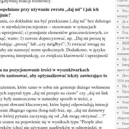
egatywnej reakcji rozmówcy.
Сергей 
стипен
Что означает крутящий момент применительно к
ejmie?
мопеду
wania, co dokładnie ma być przekazane („daj mi” bez dalszego
Де 
e w niewłaściwym rejestrze – stosowanie w sytuacjach
Куп
a uprzejmość; c) pomijanie elementów grzecznościowych, co
Под системы: плюсы и минусы, обзор производителей
ąć, warto: 1) zawsze doprecyzować, np. „Daj mi proszę tę
и как в
 dodając „proszę” lub „czy mógłbyś”; 3) zwracać uwagę na
ЯК
, aby nie naruszyć norm społecznych. Dodatkowo, w języku
Де шукати перевірені новини України: рейтинг
новинни
oprawną interpunkcję, co zwiększa klarowność i uprzejmość
Що
Інверторний кондиціонер до 18 000 грн: топ-5 моделей
цього с
rto zastosować, aby optymalizować teksty zawierające to
Два шляхи до розлучення: що реально вигідніше у
2026 ро
yrażeniem, które samo w sobie nie generuje dużego wolumenu
Що
Професійна хімія та дезінфекція для бізнесу: інтернет-
ch zapytań typu „daj mi przepis na ciasto” czy „daj mi link
магазин
y były umieszczone w naturalny sposób w treści, a
Treatfield — онлайн-психотерапія, якій довіряють
nymi słowami kluczowymi, które lepiej odpowiadają intencji
клієнти 
zenie długiego ogona (long-tail) fraz, np. „daj mi darmowy
Упаковка для спецій: як обрати матеріал і формат, щоб
w której pytania zaczynają się od „Jak mogę otrzymać…?”
зберегт
 szanse na pojawienie się w wynikach typu “People also
Financial Freedom Academy: что представляет собой
agłówków (choć nie używamy nagłówków w odpowiedzi, w
крупне