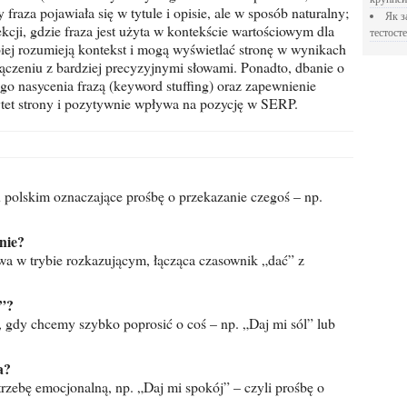
 fraza pojawiała się w tytule i opisie, ale w sposób naturalny;
Як застосовувати Прегніл для відновлення
cji, gdzie fraza jest użyta w kontekście wartościowym dla
тестосте
piej rozumieją kontekst i mogą wyświetlać stronę w wynikach
łączeniu z bardziej precyzyjnymi słowami. Ponadto, dbanie o
go nasycenia frazą (keyword stuffing) oraz zapewnienie
ytet strony i pozytywnie wpływa na pozycję w SERP.
 polskim oznaczające prośbę o przekazanie czegoś – np.
nie?
owa w trybie rozkazującym, łącząca czasownik „dać” z
i”?
gdy chcemy szybko poprosić o coś – np. „Daj mi sól” lub
a?
zebę emocjonalną, np. „Daj mi spokój” – czyli prośbę o