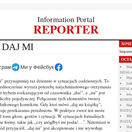
Information Portal
REPORTER
 DAJ MI
ХОЧ
Запропо
ОСТ
еграм
Ми у Фейсбук
М
DZIAŁA
М
iza
i jednocześnie wyraża potrzebę natychmiastowego otrzymania
DZIAŁA
st trybem rozkazującym od czasownika „dać”, a „mi” jest
iri
iczby pojedynczej. Połączenie tych elementów tworzy
КОМО
odatkowego kontekstu. Gdy ktoś mówi „daj mi książkę”,
М
kuje przekazania przedmiotu. W praktyce zwrot ten może
НАПАД
d tonu głosu, gestów i sytuacji. W sytuacjach formalnych
Я
ejme formy, takie jak „czy mógłbyś mi podać…”. Natomiast w
НАПАД
d przyjaciół, „daj mi” jest akceptowane i nie wywołuje
М