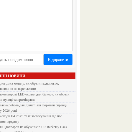
Відправити
АННІ НОВИНИ
льника та не переплатити
ля вулиці та приміщення
 у 2026 році
ення кредиту