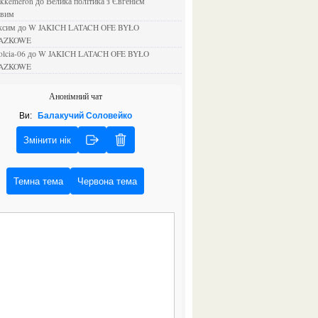
ejkkemeron
до
Велика політика з Євгенієм
овим
аксим
до
W JAKICH LATACH OFE BYŁO
AZKOWE
rolcia-06
до
W JAKICH LATACH OFE BYŁO
AZKOWE
Анонімний чат
Ви:
Балакучий Соловейко
Змінити нік
Темна тема
Червона тема