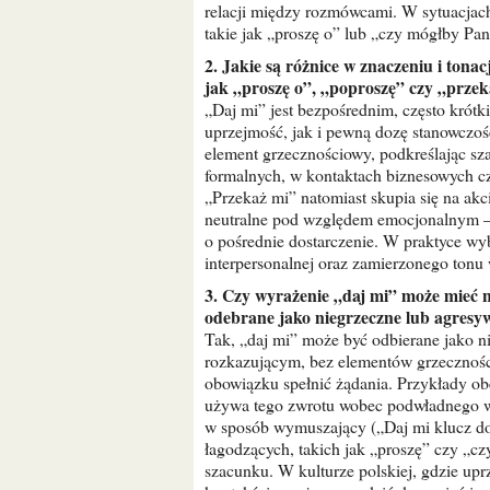
relacji między rozmówcami. W sytuacjach 
takie jak „proszę o” lub „czy mógłby Pa
2. Jakie są różnice w znaczeniu i tonacji między „daj mi” a innymi podobnymi zwrotami, takimi
jak „proszę o”, „poproszę” czy „prze
„Daj mi” jest bezpośrednim, często krót
uprzejmość, jak i pewną dozę stanowczoś
element grzecznościowy, podkreślając sz
formalnych, w kontaktach biznesowych czy
„Przekaż mi” natomiast skupia się na akci
neutralne pod względem emocjonalnym – n
o pośrednie dostarczenie. W praktyce wy
interpersonalnej oraz zamierzonego tonu
3. Czy wyrażenie „daj mi” może mieć negatywne konotacje i w jakich kontekstach może być
odebrane jako niegrzeczne lub agresy
Tak, „daj mi” może być odbierane jako ni
rozkazującym, bez elementów grzecznośc
obowiązku spełnić żądania. Przykłady ob
używa tego zwrotu wobec podwładnego w 
w sposób wymuszający („Daj mi klucz d
łagodzących, takich jak „proszę” czy „c
szacunku. W kulturze polskiej, gdzie up