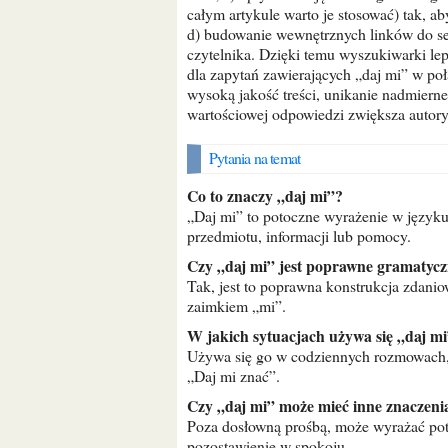
całym artykule warto je stosować) tak, aby
d) budowanie wewnętrznych linków do sek
czytelnika. Dzięki temu wyszukiwarki le
dla zapytań zawierających „daj mi” w po
wysoką jakość treści, unikanie nadmierne
wartościowej odpowiedzi zwiększa autor
Pytania na temat
Co to znaczy „daj mi”?
„Daj mi” to potoczne wyrażenie w języku
przedmiotu, informacji lub pomocy.
Czy „daj mi” jest poprawne gramatycz
Tak, jest to poprawna konstrukcja zdani
zaimkiem „mi”.
W jakich sytuacjach używa się „daj m
Używa się go w codziennych rozmowach, 
„Daj mi znać”.
Czy „daj mi” może mieć inne znaczeni
Poza dosłowną prośbą, może wyrażać potr
pozostawienie w spokoju.