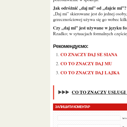
Jak odróżnić „daj mi” od „dajcie mi”?
„Daj mi” skierowane jest do jednej osoby
grzecznościowej używa się go wobec ki
Czy „daj mi” jest używane w języku 
Rzadko; w sytuacjach formalnych częściej 
Рекомендуємо:
CO ZNACZY DAJ SE SIANA
CO TO ZNACZY DAJ MU
CO TO ZNACZY DAJ LAJKA
▶️▶️▶️
CO TO ZNACZY USLUGI
ЗАЛИШИТИ КОМЕНТАР
Ім'я