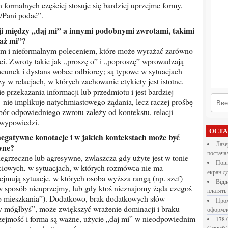
formalnych częściej stosuje się bardziej uprzejme formy,
n/Pani podać”.
każ mi”?
kim i nieformalnym poleceniem, które może wyrażać zarówno
ci. Zwroty takie jak „proszę o” i „poproszę” wprowadzają
acunek i dystans wobec odbiorcy; są typowe w sytuacjach
 w relacjach, w których zachowanie etykiety jest istotne.
e przekazania informacji lub przedmiotu i jest bardziej
ie implikuje natychmiastowego żądania, lecz raczej prośbę
bór odpowiedniego zwrotu zależy od kontekstu, relacji
 wypowiedzi.
ОСТ
Лазерна різка металу: як обрати технологію,
wne?
постача
egrzeczne lub agresywne, zwłaszcza gdy użyte jest w tonie
Повнокольорові LED екрани для бізнесу: як обрати
iowych, w sytuacjach, w których rozmówca nie ma
екран д
ejmują sytuacje, w których osoba wyższa rangą (np. szef)
Віддалена робота для дівчат: які формати справді
sposób nieuprzejmy, lub gdy ktoś nieznajomy żąda czegoś
платять
o mieszkania”). Dodatkowo, brak dodatkowych słów
Промокоди E-Groshi та їх застосування під час
zy mógłbyś”, może zwiększyć wrażenie dominacji i braku
оформл
rzejmość i forma są ważne, użycie „daj mi” w nieodpowiednim
178 000 долларов на обучение в UC Berkeley Haas.