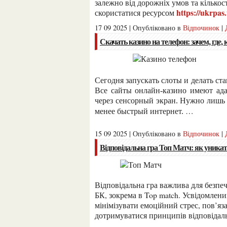
залежно від дорожніх умов та кілько
https://ukrpas.
скористатися ресурсом
17 09 2025 | Опубліковано в
Відпочинок
|
Скачать казино на телефон: зачем, где, 
Сегодня запускать слоты и делать ставки в смартфоне так же просто, как на ПК или ноутбуке.
Все сайты онлайн-казино имеют а
через сенсорный экран. Нужно лишь и
…
менее быстрый интернет.
15 09 2025 | Опубліковано в
Відпочинок
|
Відповідальна гра Топ Матч: як уника
Відповідальна гра важлива для безпеч
БК, зокрема в Top match. Усвідомлени
мінімізувати емоційний стрес, пов’яз
дотримуватися принципів відповідал