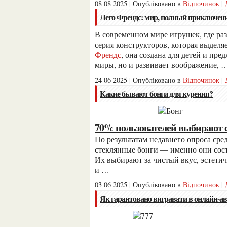
08 08 2025 | Опубліковано в
Відпочинок
|
Лего Френдс: мир, полный приключен
В современном мире игрушек, где разнообразие и креативность играют ключевую роль, есть
серия конструкторов, которая выделя
Френдс
, она создана для детей и пр
миры, но и развивает воображение,
24 06 2025 | Опубліковано в
Відпочинок
|
Какие бывают бонги для курения?
70% пользователей выбирают 
По результатам недавнего опроса среди потребителей, наиболее популярными считаются
стеклянные бонги — именно они сос
Их выбирают за чистый вкус, эстетич
и …
03 06 2025 | Опубліковано в
Відпочинок
|
Як гарантовано вигравати в онлайн-а