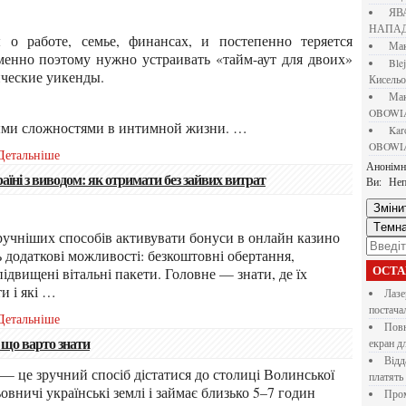
Я
НАПАД
М
енно поэтому нужно устраивать «тайм-аут для двоих»
bl
ческие уикенды.
Кисель
М
OBOWI
ными сложностями в интимной жизни. …
ka
OBOWI
Детальніше
Анонім
країні з виводом: як отримати без зайвих витрат
Ви:
Неп
Зміни
Темн
 додаткові можливості: безкоштовні обертання,
ідвищені вітальні пакети. Головне — знати, де їх
ОСТ
и і які
…
Лазерна різка металу: як обрати технологію,
постача
Детальніше
Повнокольорові LED екрани для бізнесу: як обрати
 що варто знати
екран д
Віддалена робота для дівчат: які формати справді
платять
овничі українські землі і займає близько 5–7 годин
Промокоди E-Groshi та їх застосування під час