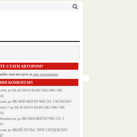
ЕТЕ СТАТИ АВТОРОМ?
нуйте свої послуги за
цим посиланням
.
АННІ КОМЕНТАРІ
аксим
до
DLACZEGO BAJECZKI.ORG NIE
JĄ
аксим
до
ЯК МНОЖИТИ ЧИСЛА З КОМОЮ?
kinia17
до
DLACZEGO BAJECZKI.ORG NIE
JĄ
nabondaryna
до
ЯК МНОЖИТИ ЧИСЛА З
Ю?
аксим
до
ЯКИЙ ПУЛЬС ПРИ СЕРЦЕВОМУ
І?