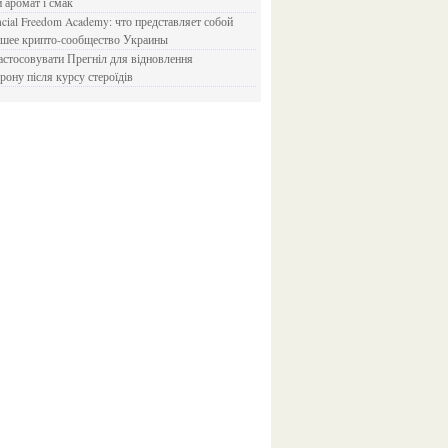
и аромат і смак
йшее крипто-сообщество Украины
рону після курсу стероїдів