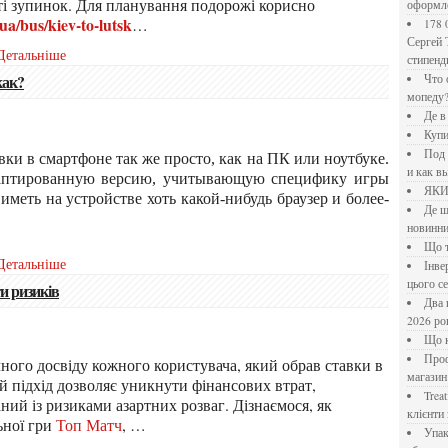
сті зупинок. Для планування подорожі корисно
оформл
ua/bus/kiev-to-lutsk
…
178 000 долларов на обучение в UC Berkeley Haas.
Сергей 
Детальніше
стипен
как?
Что означает крутящий момент применительно к
мопеду
Де 
Куп
Под системы: плюсы и минусы, обзор производителей
и как в
даптированную версию, учитывающую специфику игры
ЯК
меть на устройстве хоть какой-нибудь браузер и более-
Де шукати перевірені новини України: рейтинг
новинни
Що
Детальніше
Інверторний кондиціонер до 18 000 грн: топ-5 моделей
цього с
ти ризиків
Два шляхи до розлучення: що реально вигідніше у
2026 ро
Що
Професійна хімія та дезінфекція для бізнесу: інтернет-
ного досвіду кожного користувача, який обрав ставки в
магазин
й підхід дозволяє уникнути фінансових втрат,
Treatfield — онлайн-психотерапія, якій довіряють
аний із ризиками азартних розваг. Дізнаємося, як
клієнти 
ьної гри
Топ Матч
,
…
Упаковка для спецій: як обрати матеріал і формат, щоб