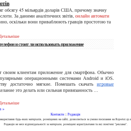
отів
слоти. За даними аналітичних звітів,
онлайн автомати
ино, оскільки вони приваблюють гравців простотою та
Детальніше
телефон и стоит ли использовать приложение
ют своим клиентам приложение для смартфона. Обычно
пулярными операционными системами Android и iOS.
ству достаточно мягкие. Помешать скачать
игровые
…
лание это делать или сильная привязанность
Детальніше
а »
Контакти
::
Редакція
Використання будь-яких матеріалів, розміщених на сайті, дозволяється за умови посилання на Reporter.zp.u
Редакція не несе відповідальності за матеріали, розміщені користувачами та які помічені "реклама".