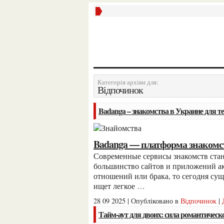
Категорія архіви для:
Відпочинок
Badanga – знакомства в Украине для т
Badanga — платформа знакомст
Современные сервисы знакомств становятся все более разнообразными. Если раньше
большинство сайтов и приложений ак
отношений или брака, то сегодня сущ
ищет легкое …
28 09 2025 | Опубліковано в
Відпочинок
|
Тайм-аут для двоих: сила романтическ