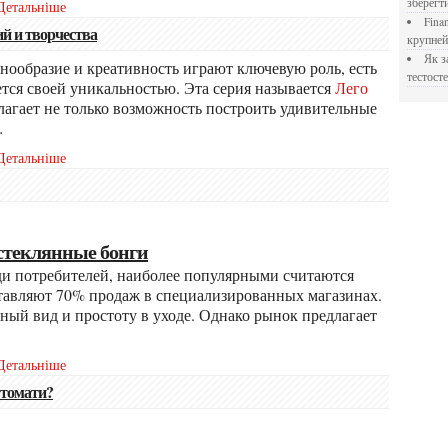
зберегт
Детальніше
Financial Freedom Academy: что представляет собой
ий и творчества
крупне
Як застосовувати Прегніл для відновлення
тестосте
ется своей уникальностью. Эта серия называется
Лего
едлагает не только возможность построить удивительные
…
Детальніше
стеклянные бонги
тавляют 70% продаж в специализированных магазинах.
ный вид и простоту в уходе. Однако рынок предлагает
Детальніше
втомати?