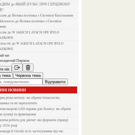
ВАДИМ
до
ЯКИЙ ПУЛЬС ПРИ СЕРЦЕВОМУ
І?
аксим
до
Велика політика з Євгенієм Кисельовим
ejkkemeron
до
Велика політика з Євгенієм
овим
аксим
до
W JAKICH LATACH OFE BYŁO
AZKOWE
rolcia-06
до
W JAKICH LATACH OFE BYŁO
AZKOWE
ний чат
осидючий Пиріжок
ти нік
а тема
Червона тема
Відправити
АННІ НОВИНИ
льника та не переплатити
ля вулиці та приміщення
 у 2026 році