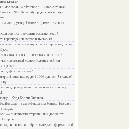
ення кредиту
Токарев и SET University предлагают полную
дию
?
в Кривому Розі замовити доставку води?
ить картридж или заправлять старый
ыбрать
ИЙ ПУЛЬС ПРИ СЕРЦЕВОМУ НАПАДІ?
х порталів
 таке дофаміновий сайт?
езону
ці
 краще – Клод Код чи Опенкод?
 Бланідас
з 87 країн