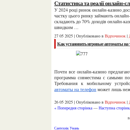
Статистика та реалії онлайн-сл
У 2024 році ринок онлайн-казино досяг обсягу 45 мільярдів доларів США, причому значну
частку цього ринку займають онлайн-
складають до 70% доходів онлайн-каз
швидким …
27 05 2025 | Опубліковано в
Відпочинок
|
Как установить игровые автоматы на 
Почти все онлайн-казино предлага
программа совместима с самыми по
Требования к мобильному устрой
автоматы на телефон
может лишь неже
26 05 2025 | Опубліковано в
Відпочинок
|
« Попередня сторінка
—
Наступна сторінк
Сантехнік Умань