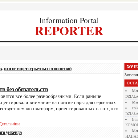
Information Portal
REPORTER
ХОЧ
ех, кто не ищет серьезных отношений
Запропо
ОСТ
в без обязательств
М
DZIAŁA
центировали внимание на поиске пары для серьезных
М
ествует немало платформ, ориентированных на тех, кто
iza
DZIAŁA
iri
Детальніше
КОМО
ого уикенда
М
НАПАД