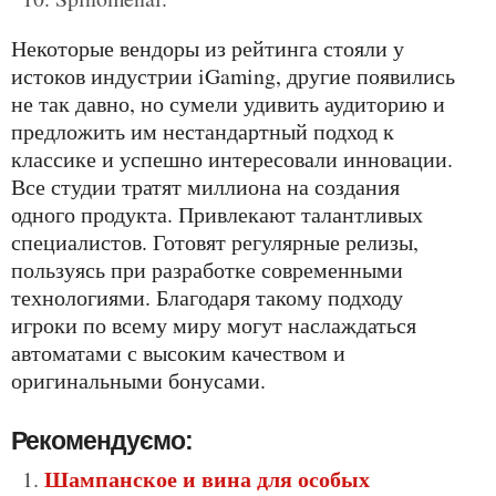
Некоторые вендоры из рейтинга стояли у
истоков индустрии iGaming, другие появились
не так давно, но сумели удивить аудиторию и
предложить им нестандартный подход к
классике и успешно интересовали инновации.
Все студии тратят миллиона на создания
одного продукта. Привлекают талантливых
специалистов. Готовят регулярные релизы,
пользуясь при разработке современными
технологиями. Благодаря такому подходу
игроки по всему миру могут наслаждаться
автоматами с высоким качеством и
оригинальными бонусами.
Рекомендуємо:
Шампанское и вина для особых