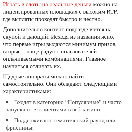
Играть в слоты на реальные деньги
можно на
лицензированных площадках с высоким RTP,
где выплаты проходят быстро и честно.
Дополнительно контент подразделяется на
скупой и дающий. Исходя из названия ясно,
что первые игры выдаются минимум призов,
вторые – чаще радуют пользователей
оплачиваемыми комбинациями. Главное
научиться отличать их.
Щедрые аппараты можно найти
самостоятельно. Они обладают следующими
характеристиками:
входят в категорию “Популярные” и часто
запускаются клиентами в веб-казино;
поддерживают тематический раунд или
фриспины;