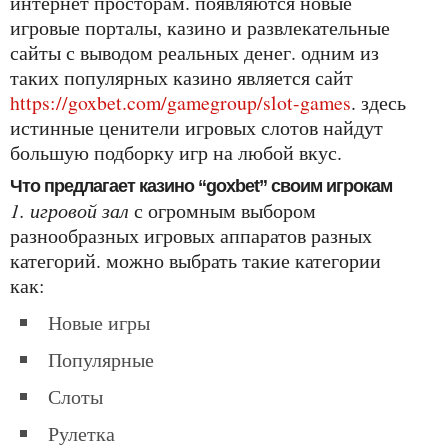
интернет просторам. появляются новые
игровые порталы, казино и развлекательные
сайты с выводом реальных денег. одним из
таких популярных казино является сайт
https://goxbet.com/gamegroup/slot-games
. здесь
истинные ценители игровых слотов найдут
большую подборку игр на любой вкус.
что предлагает казино “goxbet” своим игрокам
1. игровой зал
с огромным выбором
разнообразных игровых аппаратов разных
категорий. можно выбрать такие категории
как:
новые игры
популярные
слоты
рулетка