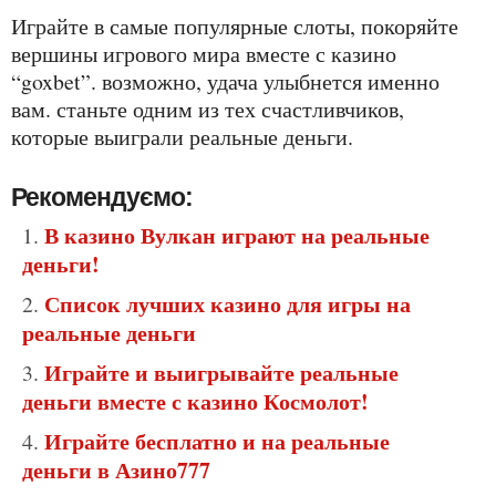
играйте в самые популярные слоты, покоряйте
вершины игрового мира вместе с казино
“goxbet”. возможно, удача улыбнется именно
вам. станьте одним из тех счастливчиков,
которые выиграли реальные деньги.
Рекомендуємо:
В казино Вулкан играют на реальные
деньги!
Список лучших казино для игры на
реальные деньги
Играйте и выигрывайте реальные
деньги вместе с казино Космолот!
Играйте бесплатно и на реальные
деньги в Азино777