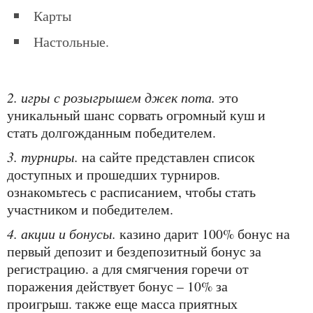
карты
настольные.
2. игры с розыгрышем джек пота.
это
уникальный шанс сорвать огромный куш и
стать долгожданным победителем.
3. турниры.
на сайте представлен список
доступных и прошедших турниров.
ознакомьтесь с расписанием, чтобы стать
участником и победителем.
4. акции и бонусы.
казино дарит 100% бонус на
первый депозит и бездепозитный бонус за
регистрацию. а для смягчения горечи от
поражения действует бонус – 10% за
проигрыш. также еще масса приятных