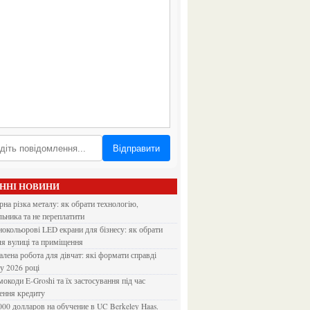
Відправити
АННІ НОВИНИ
льника та не переплатити
ля вулиці та приміщення
 у 2026 році
ення кредиту