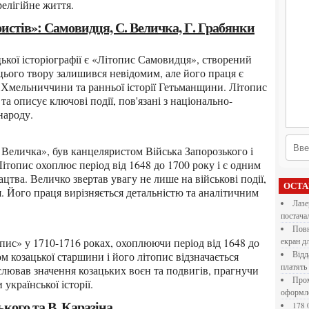
релігійне життя.
истів»: Самовидця, С. Величка, Г. Грабянки
цього твору залишився невідомим, але його праця є
Хмельниччини та ранньої історії Гетьманщини. Літопис
та описує ключові події, пов'язані з національно-
народу.
Літопис охоплює період від 1648 до 1700 року і є одним
зацтва. Величко звертав увагу не лише на військові події,
ОСТ
я. Його праця вирізняється детальністю та аналітичним
Лазерна різка металу: як обрати технологію,
постача
Повнокольорові LED екрани для бізнесу: як обрати
екран д
м козацької старшини і його літопис відзначається
Віддалена робота для дівчат: які формати справді
платять
лював значення козацьких воєн та подвигів, прагнучи
Промокоди E-Groshi та їх застосування під час
 української історії.
оформл
ького та В. Каразіна
178 000 долларов на обучение в UC Berkeley Haas.