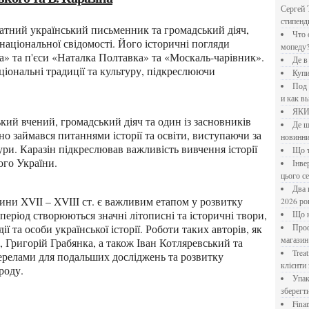
Сергей 
стипен
Что означает крутящий момент применительно к
національної свідомості. Його історичні погляди
мопеду
да» та п'єси «Наталка Полтавка» та «Москаль-чарівник».
Де 
ціональні традиції та культуру, підкреслюючи
Куп
Под системы: плюсы и минусы, обзор производителей
и как в
ЯК
Де шукати перевірені новини України: рейтинг
но займався питаннями історії та освіти, виступаючи за
новинни
ури. Каразін підкреслював важливість вивчення історії
Що
ого України.
Інверторний кондиціонер до 18 000 грн: топ-5 моделей
цього с
Два шляхи до розлучення: що реально вигідніше у
2026 ро
період створюються значні літописні та історичні твори,
Що
ії та особи української історії. Роботи таких авторів, як
Професійна хімія та дезінфекція для бізнесу: інтернет-
магазин
Григорій Грабянка, а також Іван Котляревський та
Treatfield — онлайн-психотерапія, якій довіряють
ерелами для подальших досліджень та розвитку
клієнти 
роду.
Упаковка для спецій: як обрати матеріал і формат, щоб
зберегт
Financial Freedom Academy: что представляет собой