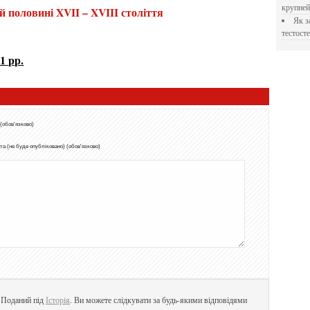
крупне
ій половині XVII – XVIII століття
Як застосовувати Прегніл для відновлення
тестосте
1 рр.
 (обов'язково)
а (не буде опубліковано) (обов'язково)
. Поданий під
Історія
. Ви можете слідкувати за будь-якими відповідями