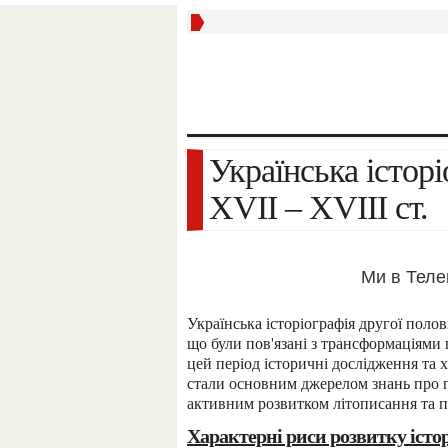
Українська історіографія у другій половині
XVII – XVIII ст.
Ми в Тел
Українська історіографія другої половини XVII – XVIII ст. відзначається суттєвими змінами,
що були пов'язані з трансформаціями
цей період історичні дослідження та 
стали основним джерелом знань про по
активним розвитком літописання та п
Характерні риси розвитку іст