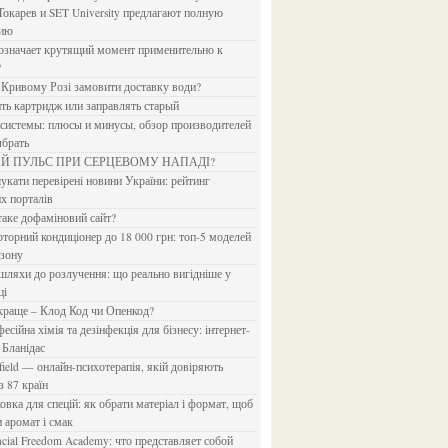
Токарев и SET University предлагают полную
дию
?
в Кривому Розі замовити доставку води?
ить картридж или заправлять старый
ыбрать
ИЙ ПУЛЬС ПРИ СЕРЦЕВОМУ НАПАДІ?
х порталів
 таке дофаміновий сайт?
езону
ці
 краще – Клод Код чи Опенкод?
 Бланідас
з 87 країн
и аромат і смак