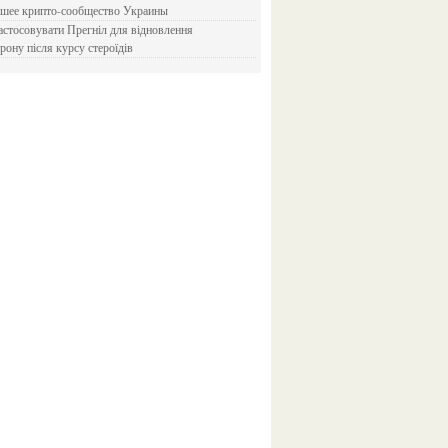
йшее крипто-сообщество Украины
рону після курсу стероїдів