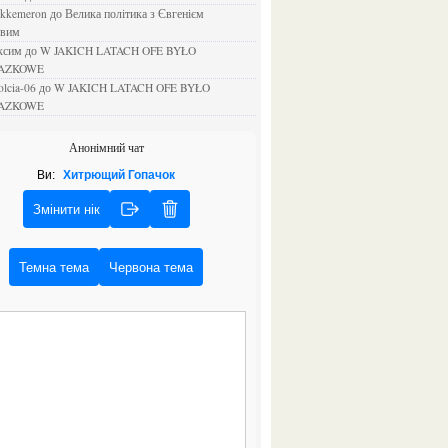
ejkkemeron
до
Велика політика з Євгенієм
овим
аксим
до
W JAKICH LATACH OFE BYŁO
AZKOWE
rolcia-06
до
W JAKICH LATACH OFE BYŁO
AZKOWE
Анонімний чат
Ви:
Хитрющий Гопачок
Змінити нік
Темна тема
Червона тема