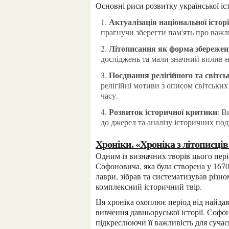
Основні риси розвитку української 
Актуалізація національної історі
прагнучи зберегти пам'ять про важлив
Літописання як форма збереженн
досліджень та мали значний вплив н
Поєднання релігійного та світсь
релігійні мотиви з описом світських
часу.
Розвиток історичної критики
: В
до джерел та аналізу історичних под
Хроніки. «Хроніка з літописц
Одним із визначних творів цього періоду є «Хроніка з літописців стародавніх» Феодосія
Софоновича, яка була створена у 167
лаври, зібрав та систематизував різн
комплексний історичний твір.
Ця хроніка охоплює період від найдавніших часів до кінця XVI ст. і є цінним джерелом для
вивчення давньоруської історії. Софон
підкреслюючи її важливість для сучасн