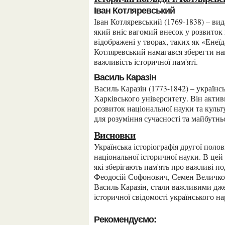
Іван Котляревський
Іван Котляревський (1769-1838) – видатний український письменник та громадський діяч,
який вніс вагомий внесок у розвиток 
відображені у творах, таких як «Енеї
Котляревський намагався зберегти на
важливість історичної пам'яті.
Василь Каразін
Василь Каразін (1773-1842) – український вчений, громадський діяч та один із засновників
Харківського університету. Він актив
розвиток національної науки та культ
для розуміння сучасності та майбутнь
Висновки
Українська історіографія другої половини XVII – XVIII ст. є важливим етапом у розвитку
національної історичної науки. В цей 
які зберігають пам'ять про важливі под
Феодосій Софонович, Семен Величко, 
Василь Каразін, стали важливими дж
історичної свідомості українського на
Рекомендуємо: