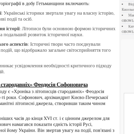
історіографії в добу Гетьманщини включають:
bl
Кисель
ї
: Українські історики звертали увагу на власну історію,
М
і події та осіб.
OBOWI
ka
я історії
: Літописи були основною формою історичних
OBOWI
а подальший розвиток історичної науки.
кого аспектів
: Історичні твори часто поєднували
 подій, що відображало загальне світосприйняття того
иникає усвідомлення необхідності критичного підходу
ій.
ів стародавніх» Феодосія Софоновича
0-ті роки. Софонович, архімандрит Києво-Печерської
оманітні літописні джерела, створивши таким чином
ович намагався показати єдність історії Русі,
ої йому України. Він звертав увагу на події, пов'язані з