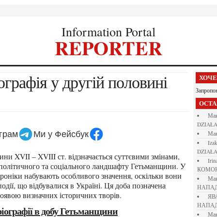
Information Portal
REPORTER
ХОЧ
Запропо
ОСТ
М
DZIAŁA
еграм
Ми у Фейсбук
М
iza
DZIAŁA
iri
 політичного та соціального ландшафту Гетьманщини. У
КОМО
хроніки набувають особливого значення, оскільки вони
М
дії, що відбувалися в Україні. Ця доба позначена
НАПАД
оявою визначних історичних творів.
Я
НАПАД
оріографії в добу Гетьманщини
М