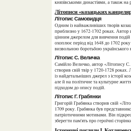
князівськими династіями, а також на 
Літописи «козацьких канцеляр
Літопис Самовидця
Одним із найважливіших творів козацької історіографії є «Літопис Самовидця», створений
приблизно у 1672-1702 роках. Автор 
цінним джерелом для вивчення подій 
охоплює період від 1648 до 1702 року 
визвольною боротьбою українського 
Літопис С. Величка
Самійло Величко, автор «Літопису С. Величка», був канцеляристом Війська Запорозького і
створив свій твір у 1720-1728 роках. 
із найдетальніших джерел з історії ко
але й на політичне та культурне житт
підходом до опису подій.
Літопис Г. Грабянки
Григорій Грабянка створив свій «Літопис» у 1710-1716 роках, охоплюючи період від 1648 до
1709 року. Грабянка був представнико
патріотичними мотивами. Він підкрес
зберегти пам'ять про героїчні сторінки
Історичні погляди І. Котляревс