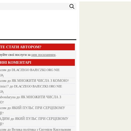
ЕТЕ СТАТИ АВТОРОМ?
нуйте свої послуги за
цим посиланням
.
АННІ КОМЕНТАРІ
аксим
до
DLACZEGO BAJECZKI.ORG NIE
JĄ
аксим
до
ЯК МНОЖИТИ ЧИСЛА З КОМОЮ?
kinia17
до
DLACZEGO BAJECZKI.ORG NIE
JĄ
nabondaryna
до
ЯК МНОЖИТИ ЧИСЛА З
Ю?
аксим
до
ЯКИЙ ПУЛЬС ПРИ СЕРЦЕВОМУ
І?
ВАДИМ
до
ЯКИЙ ПУЛЬС ПРИ СЕРЦЕВОМУ
І?
аксим
до
Велика політика з Євгенієм Кисельовим