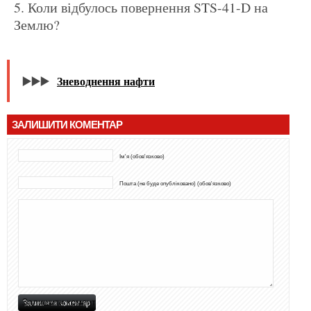
Коли відбулось повернення STS-41-D на
Землю?
▶️▶️▶️
Зневоднення нафти
ЗАЛИШИТИ КОМЕНТАР
Ім'я (обов'язково)
Пошта (не буде опубліковано) (обов'язково)