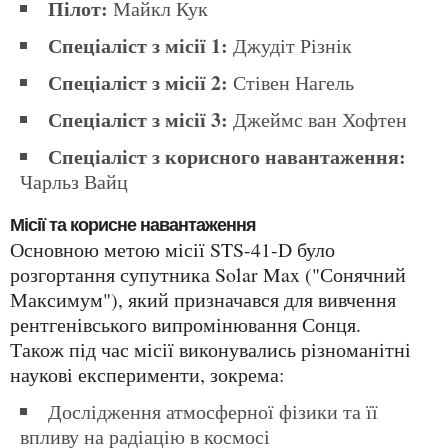
Пілот:
Майкл Кук
Спеціаліст з місії 1:
Джудіт Різнік
Спеціаліст з місії 2:
Стівен Нагель
Спеціаліст з місії 3:
Джеймс ван Хофтен
Спеціаліст з корисного навантаження:
Чарльз Вайц
Місії та корисне навантаження
Основною метою місії STS-41-D було
розгортання супутника Solar Max ("Сонячний
Максимум"), який призначався для вивчення
рентгенівського випромінювання Сонця.
Також під час місії виконувались різноманітні
наукові експерименти, зокрема:
Дослідження атмосферної фізики та її
впливу на радіацію в космосі