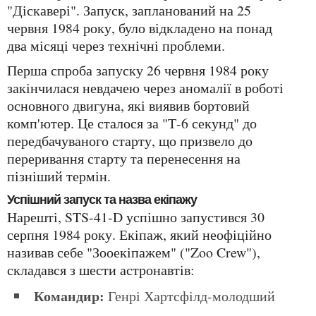
"Діскавері". Запуск, запланований на 25
червня 1984 року, було відкладено на понад
два місяці через технічні проблеми.
Перша спроба запуску 26 червня 1984 року
закінчилася невдачею через аномалії в роботі
основного двигуна, які виявив бортовий
комп'ютер. Це сталося за "Т-6 секунд" до
передбачуваного старту, що призвело до
переривання старту та перенесення на
пізніший термін.
Успішний запуск та назва екіпажу
Нарешті, STS-41-D успішно запустився 30
серпня 1984 року. Екіпаж, який неофіційно
називав себе "Зооекіпажем" ("Zoo Crew"),
складався з шести астронавтів:
Командир:
Генрі Хартсфілд-молодший