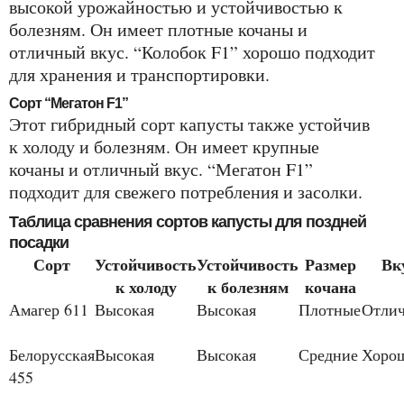
высокой урожайностью и устойчивостью к
болезням. Он имеет плотные кочаны и
отличный вкус. “Колобок F1” хорошо подходит
для хранения и транспортировки.
Сорт “Мегатон F1”
Этот гибридный сорт капусты также устойчив
к холоду и болезням. Он имеет крупные
кочаны и отличный вкус. “Мегатон F1”
подходит для свежего потребления и засолки.
Таблица сравнения сортов капусты для поздней
посадки
Сорт
Устойчивость
Устойчивость
Размер
Вк
к холоду
к болезням
кочана
Амагер 611
Высокая
Высокая
Плотные
Отли
Белорусская
Высокая
Высокая
Средние
Хоро
455