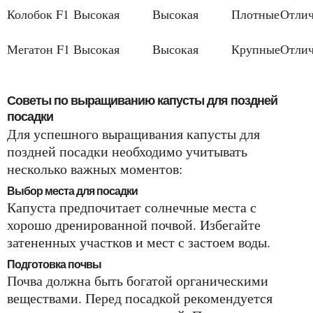
Колобок F1
Высокая
Высокая
Плотные
Отли
Мегатон F1
Высокая
Высокая
Крупные
Отли
Советы по выращиванию капусты для поздней
посадки
Для успешного выращивания капусты для
поздней посадки необходимо учитывать
несколько важных моментов:
Выбор места для посадки
Капуста предпочитает солнечные места с
хорошо дренированной почвой. Избегайте
затененных участков и мест с застоем воды.
Подготовка почвы
Почва должна быть богатой органическими
веществами. Перед посадкой рекомендуется