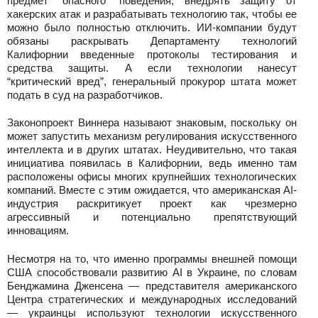
предмет “опасного” поведения, внедрять защиту от
хакерских атак и разрабатывать технологию так, чтобы ее
можно было полностью отключить. ИИ-компании будут
обязаны раскрывать Департаменту технологий
Калифорнии введенные протоколы тестирования и
средства защиты. А если технологии нанесут
“критический вред”, генеральный прокурор штата может
подать в суд на разработчиков.
Законопроект Виннера называют знаковым, поскольку он
может запустить механизм регулирования искусственного
интеллекта и в других штатах. Неудивительно, что такая
инициатива появилась в Калифорнии, ведь именно там
расположены офисы многих крупнейших технологических
компаний. Вместе с этим ожидается, что американская AI-
индустрия раскритикует проект как чрезмерно
агрессивный и потенциально препятствующий
инновациям.
Несмотря на то, что именно программы внешней помощи
США способствовали развитию AI в Украине, по словам
Бенджамина Дженсена — представителя американского
Центра стратегических и международных исследований
— украинцы используют технологии искусственного