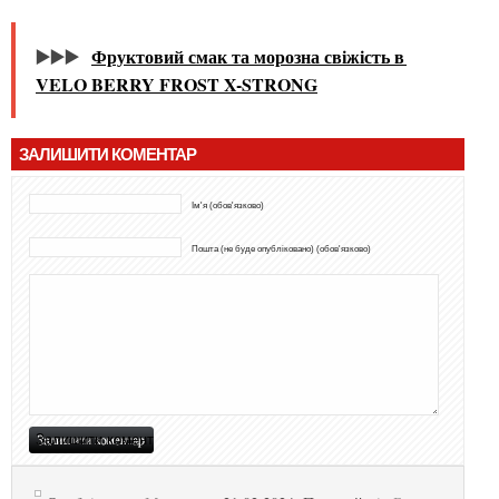
▶️▶️▶️
Фруктовий смак та морозна свіжість в
VELO BERRY FROST X-STRONG
ЗАЛИШИТИ КОМЕНТАР
Ім'я (обов'язково)
Пошта (не буде опубліковано) (обов'язково)