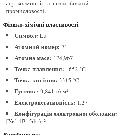
аерокосмічній та автомобільній
промисловості.
Фізико-хімічні властивості
Символ:
Lu
Атомний номер:
71
Атомна маса:
174,967
Точка плавлення:
1652 °C
Точка кипіння:
3315 °C
Густина:
9,841 г/см³
Електронегативність:
1,27
Конфігурація електронної оболонки:
[Xe] 4f¹⁴ 5d¹ 6s²
Виробництво