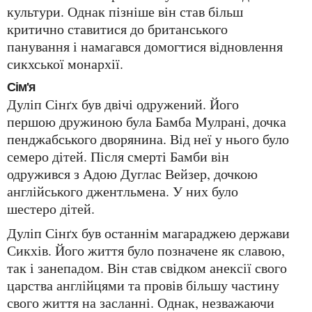
культури. Однак пізніше він став більш
критично ставитися до британського
панування і намагався домогтися відновлення
сикхської монархії.
Сім'я
Дуліп Сінґх був двічі одружений. Його
першою дружиною була Бамба Мулрані, дочка
пенджабського дворянина. Від неї у нього було
семеро дітей. Після смерті Бамби він
одружився з Адою Дуглас Вейзер, дочкою
англійського джентльмена. У них було
шестеро дітей.
Дуліп Сінґх був останнім магараджею держави
Сикхів. Його життя було позначене як славою,
так і занепадом. Він став свідком анексії свого
царства англійцями та провів більшу частину
свого життя на засланні. Однак, незважаючи