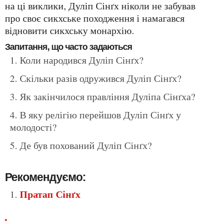
на ці виклики, Дуліп Сінґх ніколи не забував
про своє сикхське походження і намагався
відновити сикхську монархію.
Запитання, що часто задаються
Коли народився Дуліп Сінґх?
Скільки разів одружився Дуліп Сінґх?
Як закінчилося правління Дуліпа Сінґха?
В яку релігію перейшов Дуліп Сінґх у
молодості?
Де був похований Дуліп Сінґх?
Рекомендуємо:
Пратап Сінґх