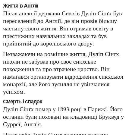
Життя в Англії
Після анексії держави Сикхів Дуліп Сінґх був
переселений до Англії, де він провів більшу
частину свого життя. Він отримав освіту в
престижних навчальних закладах та був
прийнятий до королівського двору.
Незважаючи на розкішне життя, Дуліп Сінґх
ніколи не забував про своє сикхське
походження та про втрачене царство. Він
намагався організувати відродження сикхської
монархії, але його зусилля не увінчалися
успіхом.
Смерть і спадок
Дуліп Сінґх помер у 1893 році в Парижі. Його
останки були поховані на кладовищі Бруквуд у
Сурреї, Англія.
Після себе Дуліп Сінґх залишив складну