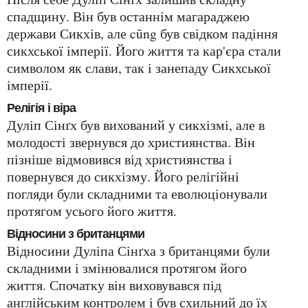
спадщину. Він був останнім магараджею
держави Сикхів, але cũng був свідком падіння
сикхської імперії. Його життя та кар'єра стали
символом як слави, так і занепаду Сикхської
імперії.
Релігія і віра
Дуліп Сінґх був вихований у сикхізмі, але в
молодості звернувся до християнства. Він
пізніше відмовився від християнства і
повернувся до сикхізму. Його релігійні
погляди були складними та еволюціонували
протягом усього його життя.
Відносини з британцями
Відносини Дуліпа Сінґха з британцями були
складними і змінювалися протягом його
життя. Спочатку він виховувався під
англійським контролем і був схильний до їх