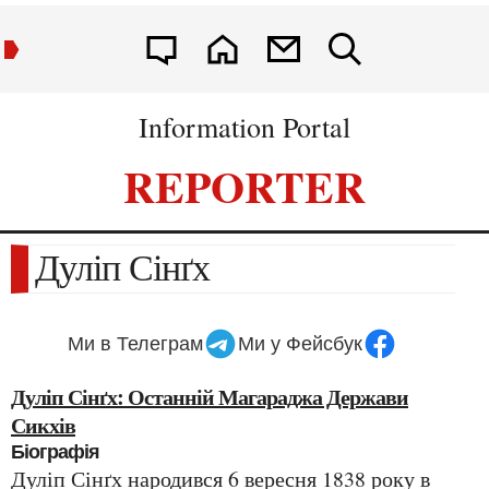
Information Portal
REPORTER
Дуліп Сінґх
Ми в Телеграм
Ми у Фейсбук
Дуліп Сінґх: Останній Магараджа Держави
Сикхів
Біографія
Дуліп Сінґх народився 6 вересня 1838 року в