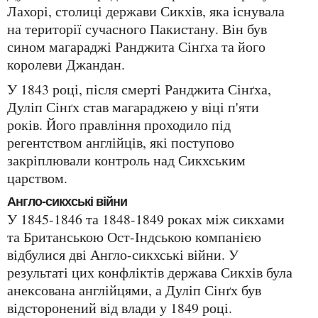
Лахорі, столиці держави Сикхів, яка існувала
на території сучасного Пакистану. Він був
сином магараджі Ранджита Сінґха та його
королеви Джандан.
У 1843 році, після смерті Ранджита Сінґха,
Дуліп Сінґх став магараджею у віці п'яти
років. Його правління проходило під
регентством англійців, які поступово
закріплювали контроль над Сикхським
царством.
Англо-сикхські війни
У 1845-1846 та 1848-1849 роках між сикхами
та Британською Ост-Індською компанією
відбулися дві Англо-сикхські війни. У
результаті цих конфліктів держава Сикхів була
анексована англійцями, а Дуліп Сінґх був
відсторонений від влади у 1849 році.