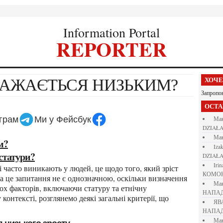
Information Portal
REPORTER
ВВАЖАЄТЬСЯ НИЗЬКИМ?
ХОЧ
Запропо
ОСТ
еграм
Ми у Фейсбук
М
DZIAŁA
М
м?
iza
 статури?
DZIAŁA
iri
КОМО
а це запитання не є однозначною, оскільки визначення
М
ьох факторів, включаючи статуру та етнічну
НАПАД
контексті, розглянемо деякі загальні критерії, що
Я
НАПАД
М