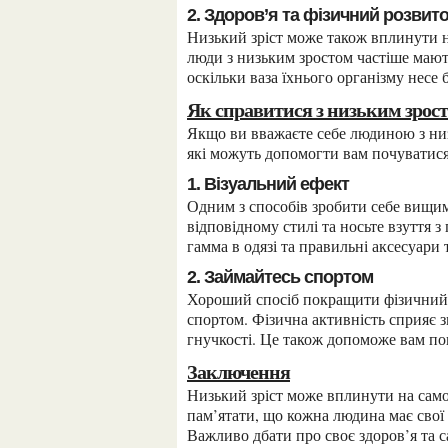
2. Здоров’я та фізичний розвит
Низький зріст може також вплинути на здоров’я та фізичний розвиток людини. Наприклад,
люди з низьким зростом частіше мают
оскільки ваза їхнього організму несе
Як справитися з низьким зрос
Якщо ви вважаєте себе людиною з низьким зростом, не панікуйте. Існують кілька способів,
які можуть допомогти вам почуватися
1. Візуальний ефект
Одним з способів зробити себе вищим є використання візуального ефекту. Одягайтеся у
відповідному стилі та носьте взуття з
гамма в одязі та правильні аксесуари
2. Займайтесь спортом
Хороший спосіб покращити фізичний розвиток та почуватися впевненіше – це займатися
спортом. Фізична активність сприяє 
гнучкості. Це також допоможе вам п
Заключення
Низький зріст може вплинути на самопочуття та соціальні стосунки людини. Однак, важливо
пам’ятати, що кожна людина має свої 
Важливо дбати про своє здоров’я та с