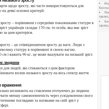
я низького зросту
bl
Кисель
на деякі основні критерії:
М
OBOWI
ka
OBOWI
іст українців складає 170 см, то особа, яка має зріст
ю за цим критерієм.
велику статуру в порівнянні зі своєю вагою.
 см і важить 90 кг, це може вказувати на низький зріст.
тя людини
інювати вплив низького зросту на весь спектр життя
не враження
увати меншу самовпевненість через усвідомлення свого
птичними поглядами та натяками на свій зріст у
сфері.