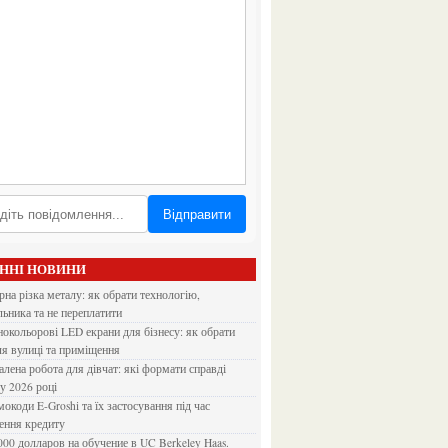
Відправити
АННІ НОВИНИ
льника та не переплатити
ля вулиці та приміщення
 у 2026 році
ення кредиту