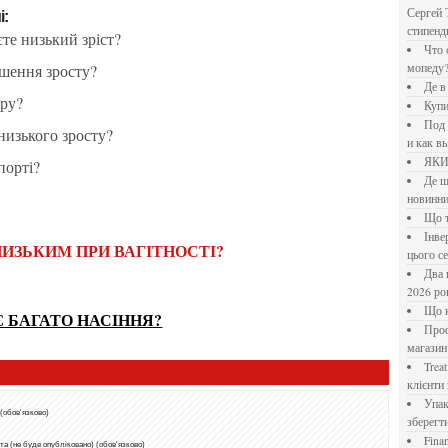
Сергей 
і:
стипен
єте низький зріст?
Что означает крутящий момент применительно к
ьшення зросту?
мопеду
Де 
єру?
Куп
Под системы: плюсы и минусы, обзор производителей
 низького зросту?
и как в
ЯК
порті?
Де шукати перевірені новини України: рейтинг
новинни
Що
Інверторний кондиціонер до 18 000 грн: топ-5 моделей
НИЗЬКИМ ПРИ ВАГІТНОСТІ?
цього с
Два шляхи до розлучення: що реально вигідніше у
2026 ро
Що
Є БАГАТО НАСІННЯ?
Професійна хімія та дезінфекція для бізнесу: інтернет-
магазин
Treatfield — онлайн-психотерапія, якій довіряють
клієнти 
Упаковка для спецій: як обрати матеріал і формат, щоб
 (обов'язково)
зберегт
Financial Freedom Academy: что представляет собой
а (не буде опубліковано) (обов'язково)