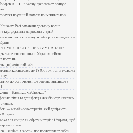
Токарев и SET University предлагают полную
дию
?
в Кривому Розі замовити доставку води?
ить картридж или заправлять старый
ыбрать
ИЙ ПУЛЬС ПРИ СЕРЦЕВОМУ НАПАДІ?
х порталів
 таке дофаміновий сайт?
езону
ці
 краще – Клод Код чи Опенкод?
 Бланідас
з 87 країн
и аромат і смак