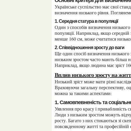
Основні критерії для визначенн
Українське суспільство має свої стандарти щодо зросту, які часто використовуються для
визначення низького рівня. Поглянемо 
1. Середня статура в популяції
Один з способів визначення низького зросту – порівняння з середніми показниками статури в
популяції. Наприклад, якщо середній зр
менше 160 см, може считатися низько
2. Співвідношення зросту до ваги
Ще один спосіб визначення низького зросту – це співвідношення зросту до ваги. Люди з
низьким зростом часто мають більш не
Наприклад, якщо людина має зріст 160
Вплив низького зросту на жит
Низький зріст може мати різні наслідки для людей, які стикаються з цим фактором.
Враховуючи загальну перспективу, оц
можна за такими аспектами:
1. Самовпевненість та соціаль
Уявлення про красу і привабливість сильно впливають на ставлення оточуючих до людини.
Люди з низьким зростом можуть відч
росту. Багато з них стикаються зі ске
повсякденному житті та професійній 