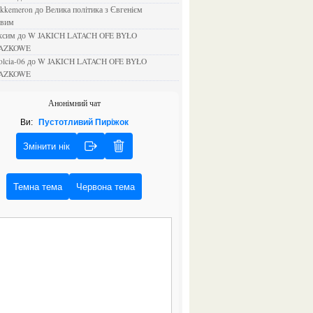
ejkkemeron
до
Велика політика з Євгенієм
овим
аксим
до
W JAKICH LATACH OFE BYŁO
AZKOWE
rolcia-06
до
W JAKICH LATACH OFE BYŁO
AZKOWE
Анонімний чат
Ви:
Пустотливий Пиріжок
Змінити нік
Темна тема
Червона тема