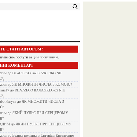
ЕТЕ СТАТИ АВТОРОМ?
нуйте свої послуги за
цим посиланням
.
АННІ КОМЕНТАРІ
аксим
до
DLACZEGO BAJECZKI.ORG NIE
JĄ
аксим
до
ЯК МНОЖИТИ ЧИСЛА З КОМОЮ?
kinia17
до
DLACZEGO BAJECZKI.ORG NIE
JĄ
nabondaryna
до
ЯК МНОЖИТИ ЧИСЛА З
Ю?
аксим
до
ЯКИЙ ПУЛЬС ПРИ СЕРЦЕВОМУ
І?
ВАДИМ
до
ЯКИЙ ПУЛЬС ПРИ СЕРЦЕВОМУ
І?
аксим
до
Велика політика з Євгенієм Кисельовим