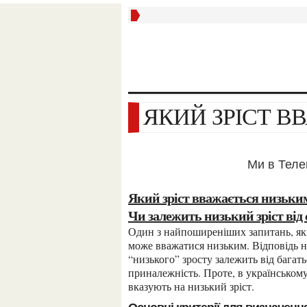
ЯКИЙ ЗРІСТ 
Ми в Тел
Який зріст вважається низьки
Чи залежить низький зріст від
Один з найпоширеніших запитань, які часто виникають у людей, це щодо того, який зріст
може вважатися низьким. Відповідь н
“низького” зросту залежить від багат
приналежність. Проте, в українському 
вказують на низький зріст.