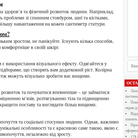
ок
ь проблеми зі спинним стовбуром, шиї та кістками,
 більшу навантаження на кожен сантиметр статури.
том?
 комфортніше в своїй шкірі:
 підборами, що створять вам додатковий ріст. Колірна
 теж можуть візуально зробити вас вищими.
ОСТ
Лазерна різка металу: як обрати технологію,
постача
зміцненню м’язів, розтягуванню тіла та підвищенню
Повнокольорові LED екрани для бізнесу: як обрати
окращити поставу та виглядати більш вищими.
екран д
Віддалена робота для дівчат: які формати справді
платять
Промокоди E-Groshi та їх застосування під час
унікальні особливості та є красивою саме такою, якою є.
оформл
амопочуття, незалежно від зросту.
178 000 долларов на обучение в UC Berkeley Haas.